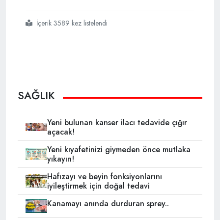
İçerik 3589 kez listelendi
#işte
#gece
#yediğinizde
#sabaha
#kadar
#vücudunuz
#temizleyen
#besinler
SAĞLIK
Yeni bulunan kanser ilacı tedavide çığır
açacak!
Yeni kıyafetinizi giymeden önce mutlaka
yıkayın!
Hafızayı ve beyin fonksiyonlarını
iyileştirmek için doğal tedavi
Kanamayı anında durduran sprey..