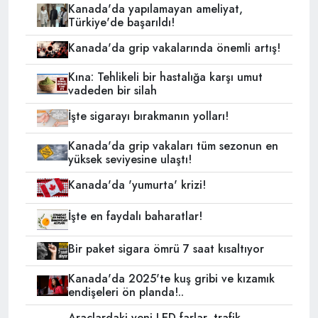
Kanada'da yapılamayan ameliyat,
Türkiye'de başarıldı!
Kanada'da grip vakalarında önemli artış!
Kına: Tehlikeli bir hastalığa karşı umut
vadeden bir silah
İşte sigarayı bırakmanın yolları!
Kanada'da grip vakaları tüm sezonun en
yüksek seviyesine ulaştı!
Kanada'da 'yumurta' krizi!
İşte en faydalı baharatlar!
Bir paket sigara ömrü 7 saat kısaltıyor
Kanada'da 2025'te kuş gribi ve kızamık
endişeleri ön planda!..
Araçlardaki yeni LED farlar, trafik