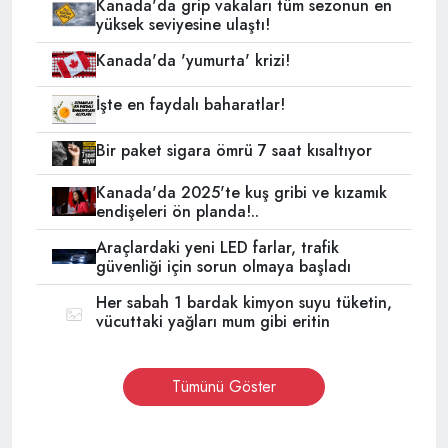
Kanada'da grip vakaları tüm sezonun en
yüksek seviyesine ulaştı!
Kanada'da 'yumurta' krizi!
İşte en faydalı baharatlar!
Bir paket sigara ömrü 7 saat kısaltıyor
Kanada'da 2025'te kuş gribi ve kızamık
endişeleri ön planda!..
Araçlardaki yeni LED farlar, trafik
güvenliği için sorun olmaya başladı
Her sabah 1 bardak kimyon suyu tüketin,
vücuttaki yağları mum gibi eritin
Tümünü Göster