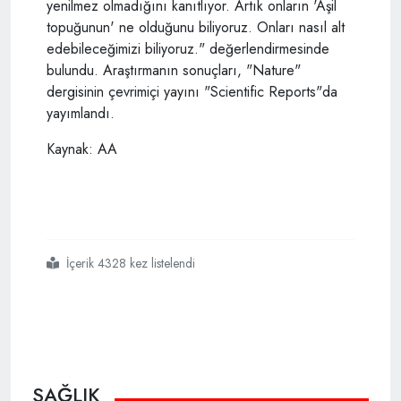
yenilmez olmadığını kanıtlıyor. Artık onların 'Aşil
topuğunun' ne olduğunu biliyoruz. Onları nasıl alt
edebileceğimizi biliyoruz." değerlendirmesinde
bulundu. Araştırmanın sonuçları, "Nature"
dergisinin çevrimiçi yayını "Scientific Reports"da
yayımlandı.
Kaynak: AA
İçerik 4328 kez listelendi
#bakteriler
#mutasyon
#antibiyotiklere dirençleri kırıldı
SAĞLIK