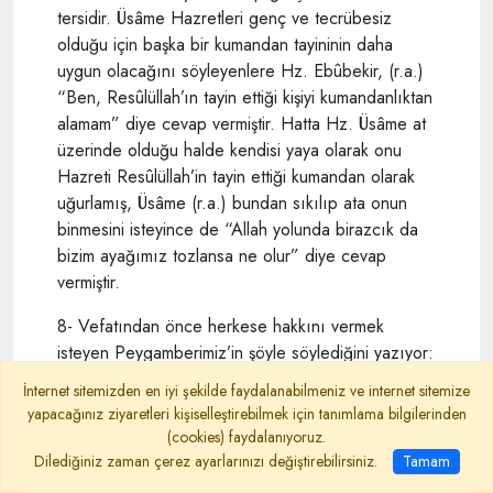
tersidir. Üsâme Hazretleri genç ve tecrübesiz
olduğu için başka bir kumandan tayininin daha
uygun olacağını söyleyenlere Hz. Ebûbekir, (r.a.)
“Ben, Resûlüllah’ın tayin ettiği kişiyi kumandanlıktan
alamam” diye cevap vermiştir. Hatta Hz. Üsâme at
üzerinde olduğu halde kendisi yaya olarak onu
Hazreti Resûlüllah’in tayin ettiği kumandan olarak
uğurlamış, Üsâme (r.a.) bundan sıkılıp ata onun
binmesini isteyince de “Allah yolunda birazcık da
bizim ayağımız tozlansa ne olur” diye cevap
vermiştir.
8- Vefatından önce herkese hakkını vermek
isteyen Peygamberimiz’in şöyle söylediğini yazıyor:
İnternet sitemizden en iyi şekilde faydalanabilmeniz ve internet sitemize
“Ey halk, kimin sırtına kırbaç vurmuşsam… kime
yapacağınız ziyaretleri kişiselleştirebilmek için tanımlama bilgilerinden
küfür etmişsem… (s: 329)
(cookies) faydalanıyoruz.
Dilediğiniz zaman çerez ayarlarınızı değiştirebilirsiniz.
Tamam
Hâşâ, Peygamberimiz’i başkalarına küfür eden biri