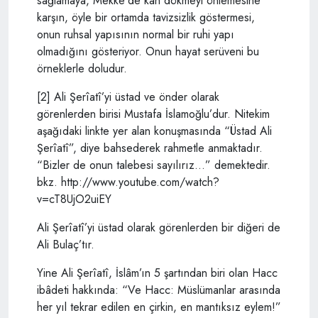
sağlamaya, Mekke’de kan dökmeyi önlemesine
karşın, öyle bir ortamda tavizsizlik göstermesi,
onun ruhsal yapısının normal bir ruhi yapı
olmadığını gösteriyor. Onun hayat serüveni bu
örneklerle doludur.
[2] Ali Şerîatî’yi üstad ve önder olarak
görenlerden birisi Mustafa İslamoğlu’dur. Nitekim
aşağıdaki linkte yer alan konuşmasında “Üstad Ali
Şerîatî”, diye bahsederek rahmetle anmaktadır.
“Bizler de onun talebesi sayılırız…” demektedir.
bkz. http://www.youtube.com/watch?
v=cT8UjO2uiEY
Ali Şerîatî’yi üstad olarak görenlerden bir diğeri de
Ali Bulaç’tır.
Yine Ali Şerîatî, İslâm’ın 5 şartından biri olan Hacc
ibâdeti hakkında: “Ve Hacc: Müslümanlar arasında
her yıl tekrar edilen en çirkin, en mantıksız eylem!”