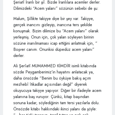
Şeriatî İranlı bir şiî. Bizde İranlılara acemler derler.
Dilimizdeki “Acem yalanı” sözünün sebebi de şu:
Malum, Şiîlikte takiyye diye bir şey var. Takiyye,
gerçek inancını gizleyip, inancına ters şekilde
konuşmak. Bizim dilimize bu “Acem yalanı” olarak
yerleşmiş. Onun için, çok yalan söyleyen birinin
sözüne inanılmaması icap ettiğini anlatmak için, “
Boşver canım. Onunkisi düpedüz acem yalanı”
derler.
Ali Şerîatî MUMAMMED KİMDİR isimli kitabında
sözde Peygamberimiz’in hayatını anlatacak ya,
daha önsözde “Benim bu öyküye bakış açım
mezhebî îtikadlar açısından değil” diyerek
okuyucuya takiyye yapıyor. Diğer bir ifadeyle acem
yalanına baş vuruyor. Çünkü, kitap başından
sonuna kadar, söylediğinin tam tersi yazılarla dolu.
Önsözde kitabı hakkındaki ikinci yalanı da şöyle: