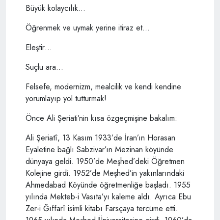
Büyük kolaycılık…
Öğrenmek ve uymak yerine itiraz et…
Eleştir…
Suçlu ara…
Felsefe, modernizm, mealcilik ve kendi kendine
yorumlayıp yol tutturmak!
Önce Ali Şeriati’nin kısa özgeçmişine bakalım:
Ali Şeriatî, 13 Kasım 1933’de İran’ın Horasan
Eyaletine bağlı Sabzivar’ın Mezinan köyünde
dünyaya geldi. 1950’de Meşhed’deki Öğretmen
Kolejine girdi. 1952’de Meşhed’in yakınlarındaki
Ahmedabad Köyünde öğretmenliğe başladı. 1955
yılında Mekteb-i Vasıta’yı kaleme aldı. Ayrıca Ebu
Zer-i Ğıffarî isimli kitabı Farsçaya tercüme etti.