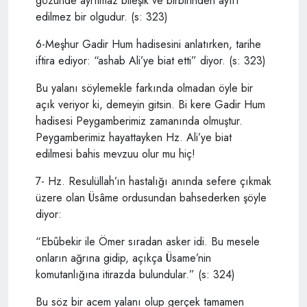
gözünde ayrılmaz bileşik ve birbirinden ayırt
edilmez bir olgudur. (s: 323)
6-Meşhur Gadir Hum hadisesini anlatırken, tarihe
iftira ediyor: “ashab Ali’ye biat etti” diyor. (s: 323)
Bu yalanı söylemekle farkında olmadan öyle bir
açık veriyor ki, demeyin gitsin. Bi kere Gadir Hum
hadisesi Peygamberimiz zamanında olmuştur.
Peygamberimiz hayattayken Hz. Ali’ye biat
edilmesi bahis mevzuu olur mu hiç!
7- Hz. Resulüllah’ın hastalığı anında sefere çıkmak
üzere olan Üsâme ordusundan bahsederken şöyle
diyor:
“Ebûbekir ile Ömer sıradan asker idi. Bu mesele
onların ağrına gidip, açıkça Üsame’nin
komutanlığına itirazda bulundular.” (s: 324)
Bu söz bir acem yalanı olup gerçek tamamen