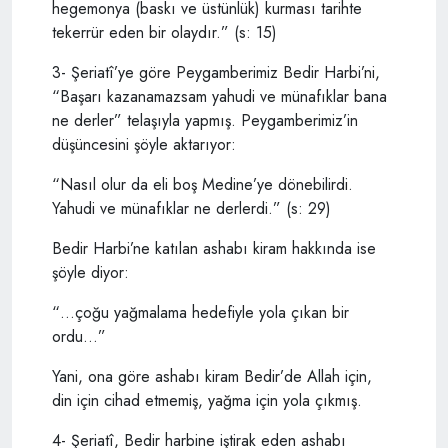
hegemonya (baskı ve üstünlük) kurması tarihte
tekerrür eden bir olaydır.” (s: 15)
3- Şeriatî’ye göre Peygamberimiz Bedir Harbi’ni,
“Başarı kazanamazsam yahudi ve münafıklar bana
ne derler” telaşıyla yapmış. Peygamberimiz’in
düşüncesini şöyle aktarıyor:
“Nasıl olur da eli boş Medine’ye dönebilirdi.
Yahudi ve münafıklar ne derlerdi.” (s: 29)
Bedir Harbi’ne katılan ashabı kiram hakkında ise
şöyle diyor:
“…çoğu yağmalama hedefiyle yola çıkan bir
ordu…”
Yani, ona göre ashabı kiram Bedir’de Allah için,
din için cihad etmemiş, yağma için yola çıkmış.
4- Şeriatî, Bedir harbine iştirak eden ashabı