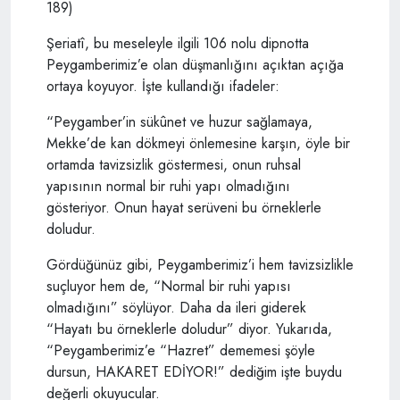
189)
Şeriatî, bu meseleyle ilgili 106 nolu dipnotta
Peygamberimiz’e olan düşmanlığını açıktan açığa
ortaya koyuyor. İşte kullandığı ifadeler:
“Peygamber’in sükûnet ve huzur sağlamaya,
Mekke’de kan dökmeyi önlemesine karşın, öyle bir
ortamda tavizsizlik göstermesi, onun ruhsal
yapısının normal bir ruhi yapı olmadığını
gösteriyor. Onun hayat serüveni bu örneklerle
doludur.
Gördüğünüz gibi, Peygamberimiz’i hem tavizsizlikle
suçluyor hem de, “Normal bir ruhi yapısı
olmadığını” söylüyor. Daha da ileri giderek
“Hayatı bu örneklerle doludur” diyor. Yukarıda,
“Peygamberimiz’e “Hazret” dememesi şöyle
dursun, HAKARET EDİYOR!” dediğim işte buydu
değerli okuyucular.