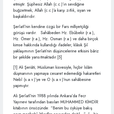
etmiştir. Şüphesiz Allah (c.c.)’ın sevdiğine
buğzetmek; Allah (c.c.)’a karşı zıtlık, isyan ve
başkaldırıdır.
Şerîatî’nin kendine özgü bir Fars milliyetçiliği
görüşü vardır. Sahâbeden Hz. Ebûbekir (r.a.),
Hz. Ömer (r.a.), Hz. Osman (r.a.) ve daha birçok
kimse hakkında kullandığı ifadeler, klâsik Şiî
yaklaşımının Şerîati’nin düşüncelerine etkisini bâriz
bir şekilde yansıtmaktadır.[5]
[1] Ali Şeriâti; Müslüman kisvesiyle, hiçbir İslâm
düşmanının yapmaya cesaret edemediği hakaretleri
Nebî (s.a.v.)’ye ve O (s.a.v.)’nun sahâbesine
yapmıştır.
Ali Şerîatî’nin 1988 yılında Ankara’da Fecr
Yayınevi tarafından basılan MUHAMMED KİMDİR
kitabının önsözünde: “Benim bu öyküye bakış