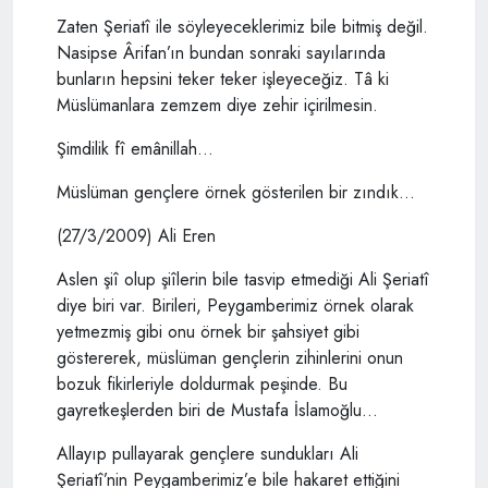
Zaten Şeriatî ile söyleyeceklerimiz bile bitmiş değil.
Nasipse Ârifan’ın bundan sonraki sayılarında
bunların hepsini teker teker işleyeceğiz. Tâ ki
Müslümanlara zemzem diye zehir içirilmesin.
Şimdilik fî emânillah…
Müslüman gençlere örnek gösterilen bir zındık…
(27/3/2009) Ali Eren
Aslen şiî olup şiîlerin bile tasvip etmediği Ali Şeriatî
diye biri var. Birileri, Peygamberimiz örnek olarak
yetmezmiş gibi onu örnek bir şahsiyet gibi
göstererek, müslüman gençlerin zihinlerini onun
bozuk fikirleriyle doldurmak peşinde. Bu
gayretkeşlerden biri de Mustafa İslamoğlu…
Allayıp pullayarak gençlere sundukları Ali
Şeriatî’nin Peygamberimiz’e bile hakaret ettiğini