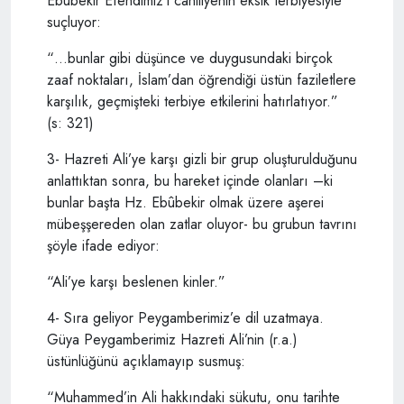
Ebûbekir Efendimiz’i câhiliyenin eksik terbiyesiyle
suçluyor:
“…bunlar gibi düşünce ve duygusundaki birçok
zaaf noktaları, İslam’dan öğrendiği üstün faziletlere
karşılık, geçmişteki terbiye etkilerini hatırlatıyor.”
(s: 321)
3- Hazreti Ali’ye karşı gizli bir grup oluşturulduğunu
anlattıktan sonra, bu hareket içinde olanları –ki
bunlar başta Hz. Ebûbekir olmak üzere aşerei
mübeşşereden olan zatlar oluyor- bu grubun tavrını
şöyle ifade ediyor:
“Ali’ye karşı beslenen kinler.”
4- Sıra geliyor Peygamberimiz’e dil uzatmaya.
Güya Peygamberimiz Hazreti Ali’nin (r.a.)
üstünlüğünü açıklamayıp susmuş:
“Muhammed’in Ali hakkındaki sükutu, onu tarihte