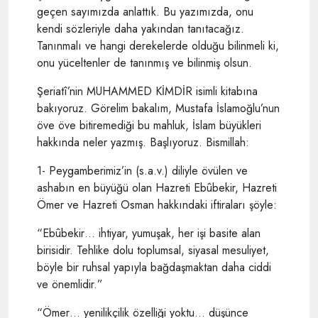
geçen sayımızda anlattık. Bu yazımızda, onu
kendi sözleriyle daha yakından tanıtacağız.
Tanınmalı ve hangi derekelerde olduğu bilinmeli ki,
onu yüceltenler de tanınmış ve bilinmiş olsun.
Şeriatî’nin MUHAMMED KİMDİR isimli kitabına
bakıyoruz. Görelim bakalım, Mustafa İslamoğlu’nun
öve öve bitiremediği bu mahluk, İslam büyükleri
hakkında neler yazmış. Başlıyoruz. Bismillah:
1- Peygamberimiz’in (s.a.v.) diliyle övülen ve
ashabın en büyüğü olan Hazreti Ebûbekir, Hazreti
Ömer ve Hazreti Osman hakkındaki iftiraları şöyle:
“Ebûbekir… ihtiyar, yumuşak, her işi basite alan
birisidir. Tehlike dolu toplumsal, siyasal mesuliyet,
böyle bir ruhsal yapıyla bağdaşmaktan daha ciddi
ve önemlidir.”
“Ömer… yenilikçilik özelliği yoktu… düşünce