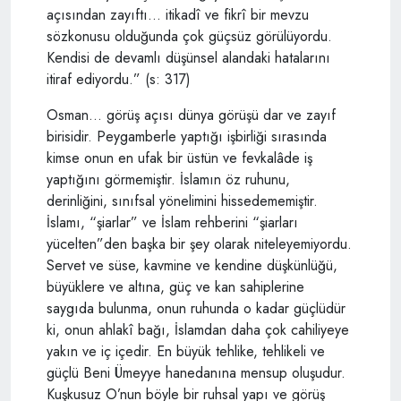
açısından zayıftı… itikadî ve fikrî bir mevzu
sözkonusu olduğunda çok güçsüz görülüyordu.
Kendisi de devamlı düşünsel alandaki hatalarını
itiraf ediyordu.” (s: 317)
Osman… görüş açısı dünya görüşü dar ve zayıf
birisidir. Peygamberle yaptığı işbirliği sırasında
kimse onun en ufak bir üstün ve fevkalâde iş
yaptığını görmemiştir. İslamın öz ruhunu,
derinliğini, sınıfsal yönelimini hissedememiştir.
İslamı, “şiarlar” ve İslam rehberini “şiarları
yücelten”den başka bir şey olarak niteleyemiyordu.
Servet ve süse, kavmine ve kendine düşkünlüğü,
büyüklere ve altına, güç ve kan sahiplerine
saygıda bulunma, onun ruhunda o kadar güçlüdür
ki, onun ahlakî bağı, İslamdan daha çok cahiliyeye
yakın ve iç içedir. En büyük tehlike, tehlikeli ve
güçlü Beni Ümeyye hanedanına mensup oluşudur.
Kuşkusuz O’nun böyle bir ruhsal yapı ve görüş