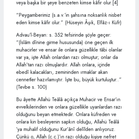
veya başka bir şeye benzeten kimse kâfir olur.[4]
“Peygamberimiz (s.a.v.’in şahsına noksanlık nisbet
eden kimse kâfir olur.” (Hüseyin Âşık, Elfâz-ı Küfr)
Advau’l-Beyan: s. 352 tefsirinde şöyle geçer:
“(İslâm dînine girme hususunda) öne geçen ilk
muhacirler ve ensar ile onlara güzellikle tâbi olanlar
var ya, işte Allah onlardan razı olmuştur; onlar da
Allah’tan razı olmuşlardır. Allah onlara, içinde
ebedî kalacakları, zemininden ırmaklar akan
cennetler hazırlamıştır. İşte bu, büyük kurtuluştur..”
(Tevbe s. 100)
Bu âyette Allahü Teâlâ açıkça Muhacir ve Ensar’ın
evvelkilerinden ve onlara güzellikle uyanlardan razı
olduğunu beyan etmektedir. Onlara küfreden ve
onlara kin besleyenin sapkın olduğu, Allahü Teâlâ
’ya muhalif olduğunu Kur’ânî delîlden anlıyoruz.
Çünkü o, Allah (c.c.)’ın razı olduğu kişiye nefret