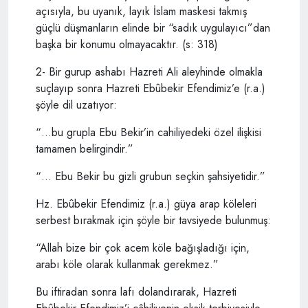
açısıyla, bu uyanık, layık İslam maskesi takmış
güçlü düşmanların elinde bir “sadık uygulayıcı”dan
başka bir konumu olmayacaktır. (s: 318)
2- Bir gurup ashabı Hazreti Ali aleyhinde olmakla
suçlayıp sonra Hazreti Ebûbekir Efendimiz’e (r.a.)
şöyle dil uzatıyor:
“…bu grupla Ebu Bekir’in cahiliyedeki özel ilişkisi
tamamen belirgindir.”
“… Ebu Bekir bu gizli grubun seçkin şahsiyetidir.”
Hz. Ebûbekir Efendimiz (r.a.) güya arap köleleri
serbest bırakmak için şöyle bir tavsiyede bulunmuş:
“Allah bize bir çok acem köle bağışladığı için,
arabı köle olarak kullanmak gerekmez.”
Bu iftiradan sonra lafı dolandırarak, Hazreti