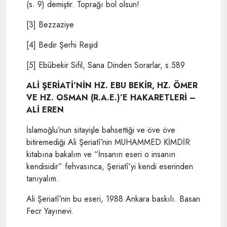
(s. 9) demiştir. Toprağı bol olsun!
[3] Bezzaziye
[4] Bedir Şerhi Reşid
[5] Ebûbekir Sifil, Sana Dinden Sorarlar, s.589
ALİ ŞERİATİ’NİN HZ. EBU BEKİR, HZ. ÖMER
VE HZ. OSMAN (R.A.E.)’E HAKARETLERİ –
ALİ EREN
İslamoğlu’nun sitayişle bahsettiği ve öve öve
bitiremediği Ali Şeriatî’nin MUHAMMED KİMDİR
kitabına bakalım ve “İnsanın eseri o insanın
kendisidir” fehvasınca, Şeriatî’yi kendi eserinden
tanıyalım.
Ali Şeriatî’nin bu eseri, 1988 Ankara baskılı. Basan
Fecr Yayınevi.