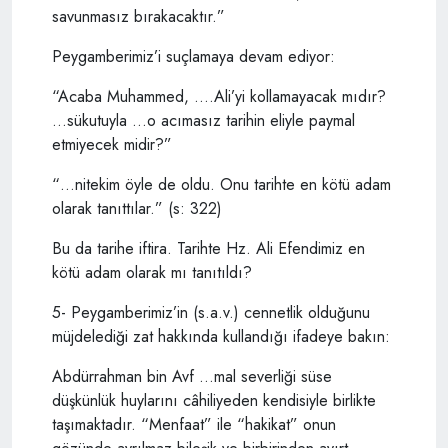
savunmasız bırakacaktır.”
Peygamberimiz’i suçlamaya devam ediyor:
“Acaba Muhammed, ….Ali’yi kollamayacak mıdır?
…sükutuyla …o acımasız tarihin eliyle paymal
etmiyecek midir?”
“…nitekim öyle de oldu. Onu tarihte en kötü adam
olarak tanıttılar.” (s: 322)
Bu da tarihe iftira. Tarihte Hz. Ali Efendimiz en
kötü adam olarak mı tanıtıldı?
5- Peygamberimiz’in (s.a.v.) cennetlik olduğunu
müjdelediği zat hakkında kullandığı ifadeye bakın:
Abdürrahman bin Avf …mal severliği süse
düşkünlük huylarını câhiliyeden kendisiyle birlikte
taşımaktadır. “Menfaat” ile “hakikat” onun