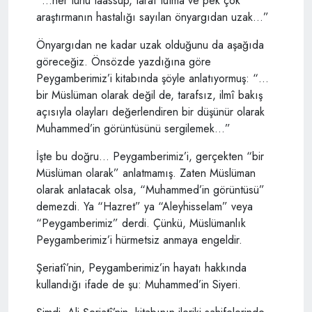
“…her türlü taassup, taraf tutma ve pek çok
araştırmanın hastalığı sayılan önyargıdan uzak…”
Önyargıdan ne kadar uzak olduğunu da aşağıda
göreceğiz. Önsözde yazdığına göre
Peygamberimiz’i kitabında şöyle anlatıyormuş: “…
bir Müslüman olarak değil de, tarafsız, ilmî bakış
açısıyla olayları değerlendiren bir düşünür olarak
Muhammed’in görüntüsünü sergilemek…”
İşte bu doğru… Peygamberimiz’i, gerçekten “bir
Müslüman olarak” anlatmamış. Zaten Müslüman
olarak anlatacak olsa, “Muhammed’in görüntüsü”
demezdi. Ya “Hazret” ya “Aleyhisselam” veya
“Peygamberimiz” derdi. Çünkü, Müslümanlık
Peygamberimiz’i hürmetsiz anmaya engeldir.
Şeriatî’nin, Peygamberimiz’in hayatı hakkında
kullandığı ifade de şu: Muhammed’in Siyeri.