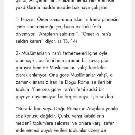
Şimdi, Ali Şeriatî’nin, kitabının ileriki sahifelerinde
yazdıklarına madde madde bakmaya çalışalım:
1- Hazreti Ömer zamanında İslam’ın İran’a girmesini
içine sindiremediği için, buna bir türlü fetih
diyemiyor. “Arapların saldırısı”, “Ömer’in İran’a
saldırı kararı” diyor. (s.13, 14)
2- Müslümanların İran’ı fethetmeleri içine öyle
oturmuş ki, bu fethi hem sıradan bir savaş gibi
görüyor hem de Müslümanları vahşî kabileler
olarak anlatıyor. Ona göre Müslümanlar vahşî, o
zamanki imansız İran ile Doğu Roma ise ileri bir
toplum. Yine ona göre İran’ın fethi kudsî bir
gayeye dayanmayan bir hegemonya. İşte sözleri:
“Burada İran veya Doğu Roma’nın Araplara yenilişi
söz konusu değildir. Çünkü vahşî kabilelerin
medenî toplumlara saldırısı ve onlara karşı zafer
elde etmesi büyük ve ileri toplumlar üzerinde