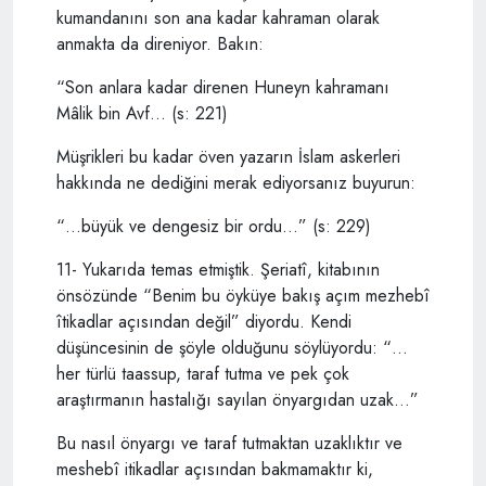
kumandanını son ana kadar kahraman olarak
anmakta da direniyor. Bakın:
“Son anlara kadar direnen Huneyn kahramanı
Mâlik bin Avf… (s: 221)
Müşrikleri bu kadar öven yazarın İslam askerleri
hakkında ne dediğini merak ediyorsanız buyurun:
“…büyük ve dengesiz bir ordu…” (s: 229)
11- Yukarıda temas etmiştik. Şeriatî, kitabının
önsözünde “Benim bu öyküye bakış açım mezhebî
îtikadlar açısından değil” diyordu. Kendi
düşüncesinin de şöyle olduğunu söylüyordu: “…
her türlü taassup, taraf tutma ve pek çok
araştırmanın hastalığı sayılan önyargıdan uzak…”
Bu nasıl önyargı ve taraf tutmaktan uzaklıktır ve
meshebî itikadlar açısından bakmamaktır ki,