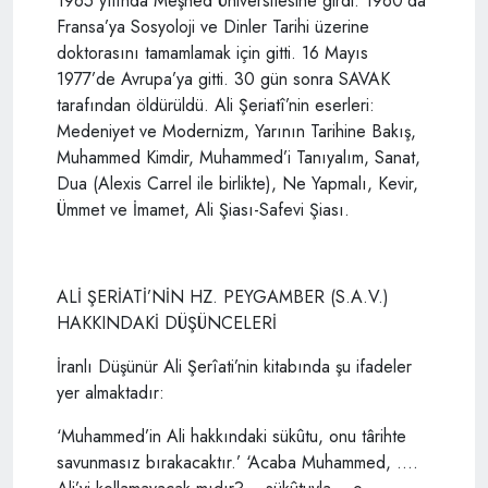
1965 yılında Meşhed Üniversitesine girdi. 1960’da
Fransa’ya Sosyoloji ve Dinler Tarihi üzerine
doktorasını tamamlamak için gitti. 16 Mayıs
1977’de Avrupa’ya gitti. 30 gün sonra SAVAK
tarafından öldürüldü. Ali Şeriatî’nin eserleri:
Medeniyet ve Modernizm, Yarının Tarihine Bakış,
Muhammed Kimdir, Muhammed’i Tanıyalım, Sanat,
Dua (Alexis Carrel ile birlikte), Ne Yapmalı, Kevir,
Ümmet ve İmamet, Ali Şiası-Safevi Şiası.
ALİ ŞERİATİ’NİN HZ. PEYGAMBER (S.A.V.)
HAKKINDAKİ DÜŞÜNCELERİ
İranlı Düşünür Ali Şerîati’nin kitabında şu ifadeler
yer almaktadır:
‘Muhammed’in Ali hakkındaki sükûtu, onu târihte
savunmasız bırakacaktır.’ ‘Acaba Muhammed, ….