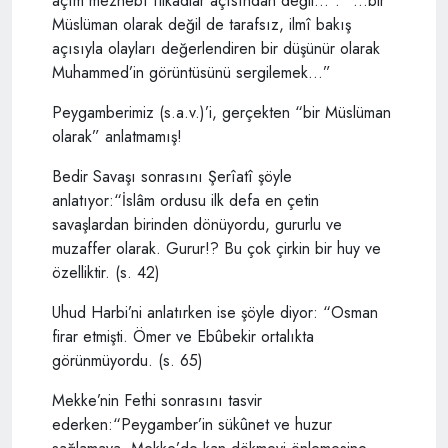
açım mezhebî îtikadlar açısından değil…”. “…bir
Müslüman olarak değil de tarafsız, ilmî bakış
açısıyla olayları değerlendiren bir düşünür olarak
Muhammed’in görüntüsünü sergilemek…”
Peygamberimiz (s.a.v.)’i, gerçekten “bir Müslüman
olarak” anlatmamış!
Bedir Savaşı sonrasını Şerîatî şöyle
anlatıyor:“İslâm ordusu ilk defa en çetin
savaşlardan birinden dönüyordu, gururlu ve
muzaffer olarak. Gurur!? Bu çok çirkin bir huy ve
özelliktir. (s. 42)
Uhud Harbi’ni anlatırken ise şöyle diyor: “Osman
firar etmişti. Ömer ve Ebûbekir ortalıkta
görünmüyordu. (s. 65)
Mekke’nin Fethi sonrasını tasvir
ederken:“Peygamber’in sükûnet ve huzur