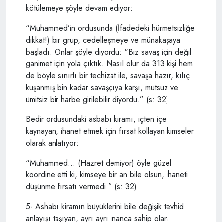
kötülemeye şöyle devam ediyor:
“Muhammed’in ordusunda (İfadedeki hürmetsizliğe
dikkat!) bir grup, cedelleşmeye ve münakaşaya
başladı. Onlar şöyle diyordu: “Biz savaş için değil
ganimet için yola çıktık. Nasıl olur da 313 kişi hem
de böyle sınırlı bir techizat ile, savaşa hazır, kılıç
kuşanmış bin kadar savaşçıya karşı, mutsuz ve
ümitsiz bir harbe girilebilir diyordu.” (s: 32)
Bedir ordusundaki asbabı kiramı, içten içe
kaynayan, ihanet etmek için fırsat kollayan kimseler
olarak anlatıyor:
“Muhammed… (Hazret demiyor) öyle güzel
koordine etti ki, kimseye bir an bile olsun, ihaneti
düşünme fırsatı vermedi.” (s: 32)
5- Ashabı kiramın büyüklerini bile değişik tevhid
anlayışı taşıyan, ayrı ayrı inanca sahip olan