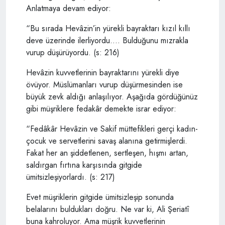
Anlatmaya devam ediyor:
“Bu sırada Hevâzin’in yürekli bayraktarı kızıl kıllı
deve üzerinde ilerliyordu…. Bulduğunu mızrakla
vurup düşürüyordu. (s: 216)
Hevâzin kuvvetlerinin bayraktarını yürekli diye
övüyor. Müslümanları vurup düşürmesinden ise
büyük zevk aldığı anlaşılıyor. Aşağıda gördüğünüz
gibi müşriklere fedakâr demekte israr ediyor:
“Fedâkâr Hevâzin ve Sakif müttefikleri gerçi kadın-
çocuk ve servetlerini savaş alanına getirmişlerdi.
Fakat her an şiddetlenen, sertleşen, hışmı artan,
saldırgan fırtına karşısında gitgide
ümitsizleşiyorlardı. (s: 217)
Evet müşriklerin gitgide ümitsizleşip sonunda
belalarını buldukları doğru. Ne var ki, Ali Şeriatî
buna kahroluyor. Ama müşrik kuvvetlerinin