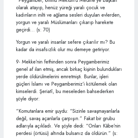
“Peygamber, Ümmü Mektum’u Medine’ye başkan
olarak atayıp, henüz yüreği yaralı çocuk ve
kadınların inilti ve ağlama sesleri duyulan evlerden,
yorgun ve yaralı Müslümanları çıkarıp harekete
geçirdi… (s: 70)
Yorgun ve yaralı insanlar sefere çıkarılır mı? Bu
kadar da insafsızlık olur mu demeye getiriyor.
9- Mekke’nin fethinden sonra Peygamberimiz
genel af ilan etmiş, ancak birkaç kişinin bulundukları
yerde öldürülmelerini emretmişti. Bunlar, işleri
güçleri İslamı ve Peygamberimiz’i kötülemek olan
kimselerdi. Şeriatî, bu meseleden bahsederken
şöyle diyor:
“Komutanlara emir şuydu: “Sizinle savaşmayanlarla
değil, savaş açanlarla çarpışın.” Fakat bir grubu
adlarıyla açıkladı. Ve şöyle dedi: “Onları Kâbe’nin
perdesi (örtüsü) altında bulsanız da öldürün.” (s: