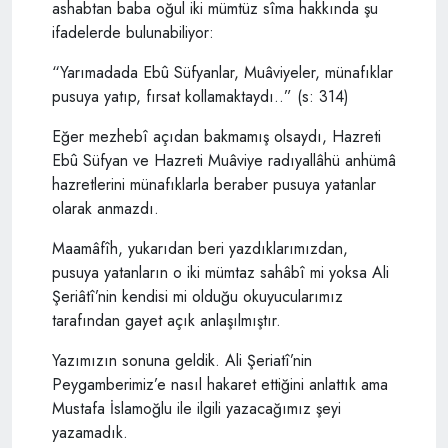
ashabtan baba oğul iki mümtüz sîma hakkında şu
ifadelerde bulunabiliyor:
“Yarımadada Ebû Süfyanlar, Muâviyeler, münafıklar
pusuya yatıp, fırsat kollamaktaydı..” (s: 314)
Eğer mezhebî açıdan bakmamış olsaydı, Hazreti
Ebû Süfyan ve Hazreti Muâviye radıyallâhü anhümâ
hazretlerini münafıklarla beraber pusuya yatanlar
olarak anmazdı.
Maamâfîh, yukarıdan beri yazdıklarımızdan,
pusuya yatanların o iki mümtaz sahâbî mi yoksa Ali
Şeriâtî’nin kendisi mi olduğu okuyucularımız
tarafından gayet açık anlaşılmıştır.
Yazımızın sonuna geldik. Ali Şeriatî’nin
Peygamberimiz’e nasıl hakaret ettiğini anlattık ama
Mustafa İslamoğlu ile ilgili yazacağımız şeyi
yazamadık.