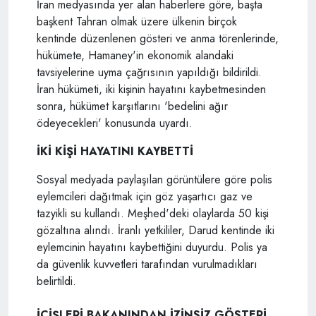
İran medyasında yer alan haberlere göre, başta
başkent Tahran olmak üzere ülkenin birçok
kentinde düzenlenen gösteri ve anma törenlerinde,
hükümete, Hamaney'in ekonomik alandaki
tavsiyelerine uyma çağrısının yapıldığı bildirildi.
İran hükümeti, iki kişinin hayatını kaybetmesinden
sonra, hükümet karşıtlarını 'bedelini ağır
ödeyecekleri' konusunda uyardı.
İKİ KİŞİ HAYATINI KAYBETTİ
Sosyal medyada paylaşılan görüntülere göre polis
eylemcileri dağıtmak için göz yaşartıcı gaz ve
tazyikli su kullandı. Meşhed'deki olaylarda 50 kişi
gözaltına alındı. İranlı yetkililer, Darud kentinde iki
eylemcinin hayatını kaybettiğini duyurdu. Polis ya
da güvenlik kuvvetleri tarafından vurulmadıkları
belirtildi.
İÇİŞLERİ BAKANINDAN İZİNSİZ GÖSTERİ