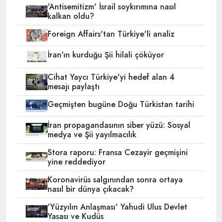
'Antisemitizm' İsrail soykırımına nasıl
kalkan oldu?
Foreign Affairs'tan Türkiye'li analiz
İran'ın kurduğu Şii hilali çöküyor
Cihat Yaycı Türkiye'yi hedef alan 4
mesajı paylaştı
Geçmişten bugüne Doğu Türkistan tarihi
İran propagandasının siber yüzü: Sosyal
medya ve Şii yayılmacılık
Stora raporu: Fransa Cezayir geçmişini
yine reddediyor
Koronavirüs salgınından sonra ortaya
nasıl bir dünya çıkacak?
'Yüzyılın Anlaşması' Yahudi Ulus Devlet
Yasası ve Kudüs