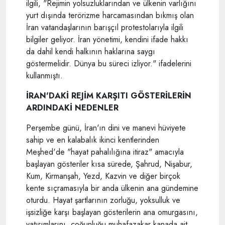
ilgili, "Rejimin yolsuzluklarından ve ülkenin varlığını
yurt dışında terörizme harcamasından bıkmış olan
İran vatandaşlarının barışçıl protestolarıyla ilgili
bilgiler geliyor. İran yönetimi, kendini ifade hakkı
da dahil kendi halkının haklarına saygı
göstermelidir. Dünya bu süreci izliyor." ifadelerini
kullanmıştı.
İRAN'DAKİ REJİM KARŞITI GÖSTERİLERİN
ARDINDAKİ NEDENLER
Perşembe günü, İran'ın dini ve manevi hüviyete
sahip ve en kalabalık ikinci kentlerinden
Meşhed'de "hayat pahalılığına itiraz" amacıyla
başlayan gösteriler kısa sürede, Şahrud, Nişabur,
Kum, Kirmanşah, Yezd, Kazvin ve diğer birçok
kente sıçramasıyla bir anda ülkenin ana gündemine
oturdu. Hayat şartlarının zorluğu, yoksulluk ve
işsizliğe karşı başlayan gösterilerin ana omurgasını,
yatırımlarını, çoğunluğu muhafazakar kanada ait