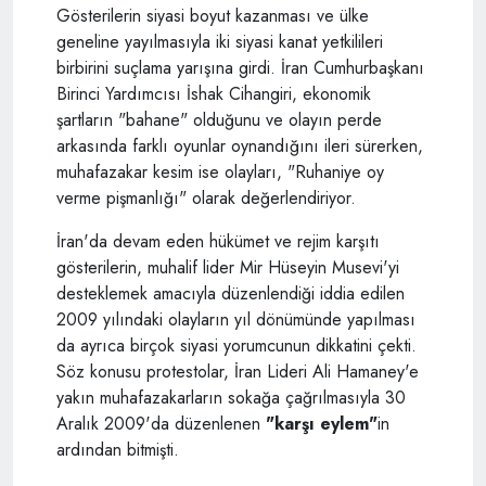
Gösterilerin siyasi boyut kazanması ve ülke
geneline yayılmasıyla iki siyasi kanat yetkilileri
birbirini suçlama yarışına girdi. İran Cumhurbaşkanı
Birinci Yardımcısı İshak Cihangiri, ekonomik
şartların "bahane" olduğunu ve olayın perde
arkasında farklı oyunlar oynandığını ileri sürerken,
muhafazakar kesim ise olayları, "Ruhaniye oy
verme pişmanlığı" olarak değerlendiriyor.
İran'da devam eden hükümet ve rejim karşıtı
gösterilerin, muhalif lider Mir Hüseyin Musevi'yi
desteklemek amacıyla düzenlendiği iddia edilen
2009 yılındaki olayların yıl dönümünde yapılması
da ayrıca birçok siyasi yorumcunun dikkatini çekti.
Söz konusu protestolar, İran Lideri Ali Hamaney'e
yakın muhafazakarların sokağa çağrılmasıyla 30
Aralık 2009'da düzenlenen
"karşı eylem"
in
ardından bitmişti.