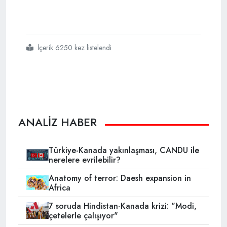
İçerik 6250 kez listelendi
#iranda
#neler
#oluyor
ANALİZ HABER
Türkiye-Kanada yakınlaşması, CANDU ile
nerelere evrilebilir?
Anatomy of terror: Daesh expansion in
Africa
7 soruda Hindistan-Kanada krizi: "Modi,
çetelerle çalışıyor"