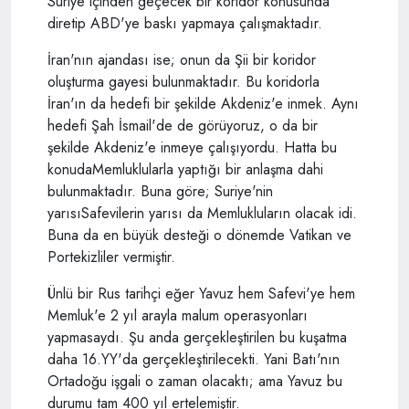
Suriye içinden geçecek bir koridor konusunda
diretip ABD'ye baskı yapmaya çalışmaktadır.
İran'nın ajandası ise; onun da Şii bir koridor
oluşturma gayesi bulunmaktadır. Bu koridorla
İran'ın da hedefi bir şekilde Akdeniz'e inmek. Aynı
hedefi Şah İsmail'de de görüyoruz, o da bir
şekilde Akdeniz'e inmeye çalışıyordu. Hatta bu
konudaMemluklularla yaptığı bir anlaşma dahi
bulunmaktadır. Buna göre; Suriye'nin
yarısıSafevilerin yarısı da Memlukluların olacak idi.
Buna da en büyük desteği o dönemde Vatikan ve
Portekizliler vermiştir.
Ünlü bir Rus tarihçi eğer Yavuz hem Safevi'ye hem
Memluk'e 2 yıl arayla malum operasyonları
yapmasaydı. Şu anda gerçekleştirilen bu kuşatma
daha 16.YY'da gerçekleştirilecekti. Yani Batı'nın
Ortadoğu işgali o zaman olacaktı; ama Yavuz bu
durumu tam 400 yıl ertelemiştir.