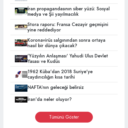
İran propagandasının siber yüzü: Sosyal
medya ve Şii yayılmacılık
Stora raporu: Fransa Cezayir geçmişini
yine reddediyor
Koronavirüs salgınından sonra ortaya
nasıl bir dünya çıkacak?
'Yüzyılın Anlaşması' Yahudi Ulus Devlet
Yasası ve Kudüs
1962 Küba'dan 2018 Suriye'ye
caydırıcılığın kısa tarihi
NAFTA’nın geleceği belirsiz
İran'da neler oluyor?
Tümünü Göster