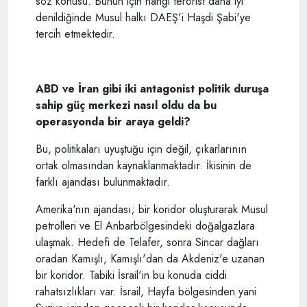
söz konusu. Bunun için hangi terörist daha iyi
denildiğinde Musul halkı DAEŞ'i Haşdi Şabi'ye
tercih etmektedir.
ABD ve İran gibi iki antagonist politik duruşa
sahip güç merkezi nasıl oldu da bu
operasyonda bir araya geldi?
Bu, politikaları uyuştuğu için değil, çıkarlarının
ortak olmasından kaynaklanmaktadır. İkisinin de
farklı ajandası bulunmaktadır.
Amerika'nın ajandası; bir koridor oluşturarak Musul
petrolleri ve El Anbarbölgesindeki doğalgazlara
ulaşmak. Hedefi de Telafer, sonra Sincar dağları
oradan Kamışlı, Kamışlı'dan da Akdeniz'e uzanan
bir koridor. Tabiki İsrail'in bu konuda ciddi
rahatsızlıkları var. İsrail, Hayfa bölgesinden yani