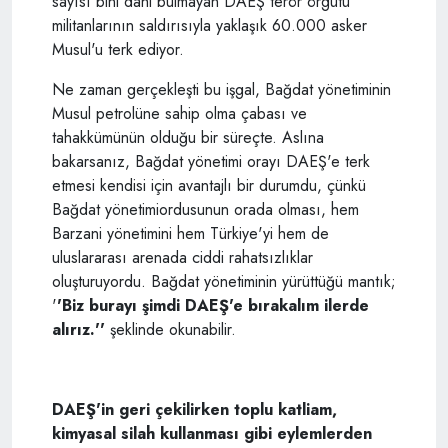
sayısı bini dahi bulmayan DAEŞ terör örgütü
militanlarının saldırısıyla yaklaşık 60.000 asker
Musul'u terk ediyor.
Ne zaman gerçekleşti bu işgal, Bağdat yönetiminin
Musul petrolüne sahip olma çabası ve
tahakkümünün olduğu bir süreçte. Aslına
bakarsanız, Bağdat yönetimi orayı DAEŞ'e terk
etmesi kendisi için avantajlı bir durumdu, çünkü
Bağdat yönetimiordusunun orada olması, hem
Barzani yönetimini hem Türkiye'yi hem de
uluslararası arenada ciddi rahatsızlıklar
oluşturuyordu. Bağdat yönetiminin yürüttüğü mantık;
'
'Biz burayı şimdi DAEŞ'e bırakalım ilerde
alırız.''
şeklinde okunabilir.
DAEŞ'in geri çekilirken toplu katliam,
kimyasal silah kullanması gibi eylemlerden