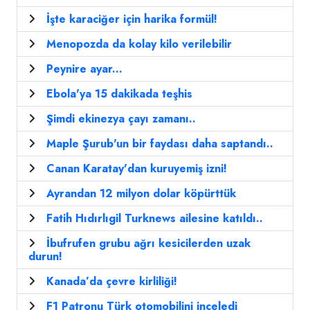
İşte karaciğer için harika formül!
Menopozda da kolay kilo verilebilir
Peynire ayar...
Ebola'ya 15 dakikada teşhis
Şimdi ekinezya çayı zamanı..
Maple Şurub'un bir faydası daha saptandı..
Canan Karatay'dan kuruyemiş izni!
Ayrandan 12 milyon dolar köpürttük
Fatih Hıdırlıgil Turknews ailesine katıldı..
İbufrufen grubu ağrı kesicilerden uzak
durun!
Kanada’da çevre kirliliği!
F1 Patronu Türk otomobilini inceledi