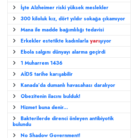
İşte Alzheimer riski yüksek meslekler
300 kiloluk kız, dört yıldır sokağa çıkamıyor
Mana ile madde bağımlılığı tedavisi
Erkekler estetikte kadınlarla
yarı
şıyor
Ebola salgını dünyayı alarma geçirdi
1 Muharrem 1436
AİDS tarihe karışabilir
Kanada’da dumanlı havasahası daralıyor
Obezitenin ilacını bulduk!
Hizmet buna denir...
Bakterilerde direnci önleyen antibiyotik
bulundu
No Shadow Government!