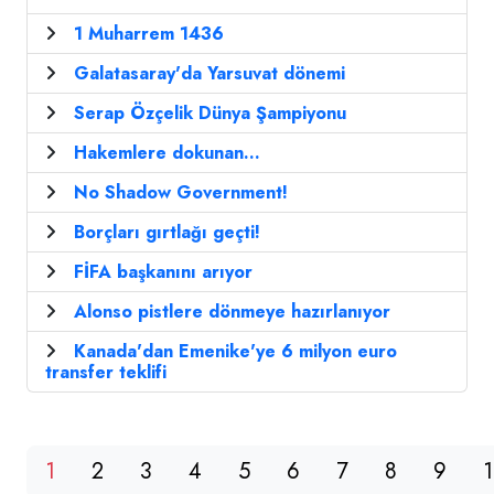
1 Muharrem 1436
Galatasaray'da Yarsuvat dönemi
Serap Özçelik Dünya Şampiyonu
Hakemlere dokunan...
No Shadow Government!
Borçları gırtlağı geçti!
FİFA başkanını arıyor
Alonso pistlere dönmeye hazırlanıyor
Kanada'dan Emenike'ye 6 milyon euro
transfer teklifi
1
2
3
4
5
6
7
8
9