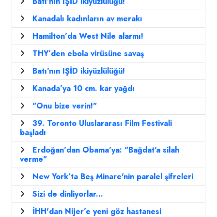
Batı'nın IŞİD ikiyüzlülüğü!
Kanadalı kadınların av merakı
Hamilton’da West Nile alarmı!
THY’den ebola virüsüne savaş
Batı'nın IŞİD ikiyüzlülüğü!
Kanada’ya 10 cm. kar yağdı
"Onu bize verin!"
39. Toronto Uluslararası Film Festivali
başladı
Erdoğan'dan Obama'ya: "Bağdat'a silah
verme"
New York’ta Beş Minare'nin paralel şifreleri
Sizi de dinliyorlar...
İHH'dan Nijer’e yeni göz hastanesi