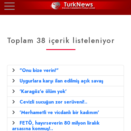
Toplam 38 içerik listeleniyor
"Onu bize verin!"
Uygurlara karşı ilan edilmiş açık savaş
'Karagöz'e ölüm yok'
Cevizli sucuğun zor serüveni!..
'Merhametli ve vicdanlı bir kadınım'
FETÖ, hayırseverin 80 milyon liralık
arsasına konmuş!..