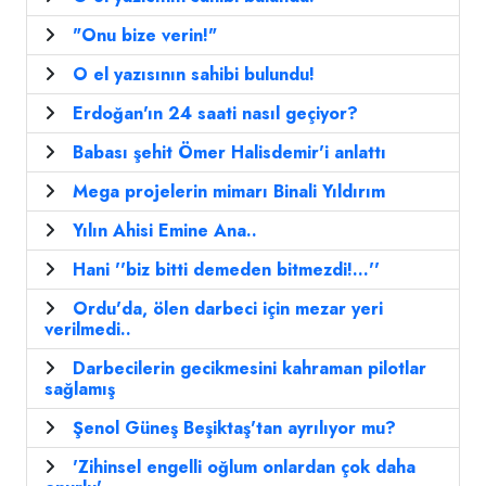
"Onu bize verin!"
O el yazısının sahibi bulundu!
Erdoğan'ın 24 saati nasıl geçiyor?
Babası şehit Ömer Halisdemir'i anlattı
Mega projelerin mimarı Binali Yıldırım
Yılın Ahisi Emine Ana..
Hani ''biz bitti demeden bitmezdi!...''
Ordu'da, ölen darbeci için mezar yeri
verilmedi..
Darbecilerin gecikmesini kahraman pilotlar
sağlamış
Şenol Güneş Beşiktaş'tan ayrılıyor mu?
'Zihinsel engelli oğlum onlardan çok daha