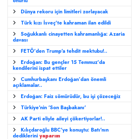
onurlu'
Dünya rekoru için limitleri zorlayacak
Türk kızı İsveç'te kahraman ilan edildi
Soğukkanlı cinayetten kahramanlığa: Azaria
davası
FETÖ'den Trump'a tehdit mektubu!..
Erdoğan: Bu gençler 15 Temmuz'da
kendilerini ispat ettiler
Cumhurbaşkanı Erdoğan’dan önemli
açıklamalar..
Erdoğan: Faiz sömürüdür, bu işi çözeceğiz
Türkiye'nin 'Son Başbakanı'
AK Parti eliyle aileyi çökertiyorlar!..
Kılıçdaroğlu BBC'ye konuştu: Batı'nın
dediklerini
yaparım