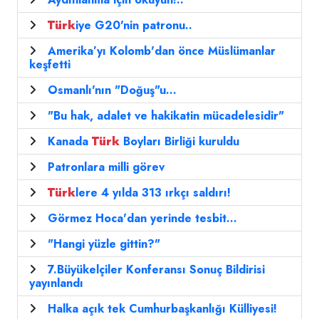
Türk
iye G20'nin patronu..
Amerika’yı Kolomb'dan önce Müslümanlar
keşfetti
Osmanlı'nın "Doğuş"u...
"Bu hak, adalet ve hakikatin mücadelesidir"
Kanada
Türk
Boyları Birliği kuruldu
Patronlara milli görev
Türk
lere 4 yılda 313 ırkçı saldırı!
Görmez Hoca'dan yerinde tesbit...
"Hangi yüzle gittin?"
7.Büyükelçiler Konferansı Sonuç Bildirisi
yayınlandı
Halka açık tek Cumhurbaşkanlığı Külliyesi!