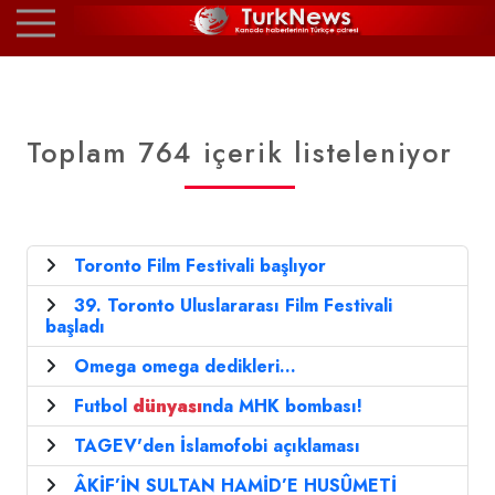
Toplam 764 içerik listeleniyor
Toronto Film Festivali başlıyor
39. Toronto Uluslararası Film Festivali
başladı
Omega omega dedikleri...
Futbol
dünyası
nda MHK bombası!
TAGEV'den İslamofobi açıklaması
ÂKİF’İN SULTAN HAMİD’E HUSÛMETİ