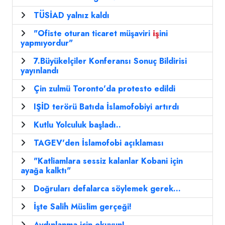
TÜSİAD yalnız kaldı
"Ofiste oturan ticaret müşaviri
iş
ini
yapmıyordur"
7.Büyükelçiler Konferansı Sonuç Bildirisi
yayınlandı
Çin zulmü Toronto'da protesto edildi
IŞİD terörü Batıda İslamofobiyi artırdı
Kutlu Yolculuk başladı..
TAGEV'den İslamofobi açıklaması
"Katliamlara sessiz kalanlar Kobani için
ayağa kalktı"
Doğruları defalarca söylemek gerek...
İşte Salih Müslim gerçeği!
Aydınlanma için okuyun!..