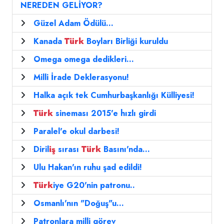
NEREDEN GELİYOR?
Güzel Adam Ödülü...
Kanada
Türk
Boyları Birliği kuruldu
Omega omega dedikleri...
Milli İrade Deklerasyonu!
Halka açık tek Cumhurbaşkanlığı Külliyesi!
Türk
sineması 2015'e hızlı girdi
Paralel'e okul darbesi!
Diril
iş
sırası
Türk
Basını'nda...
Ulu Hakan'ın ruhu şad edildi!
Türk
iye G20'nin patronu..
Osmanlı'nın "Doğuş"u...
Patronlara milli görev