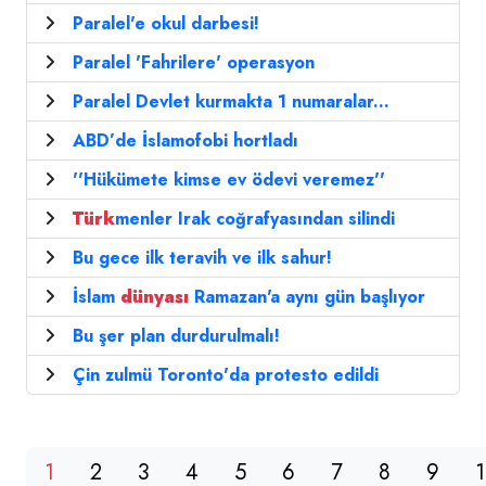
Paralel'e okul darbesi!
Paralel 'Fahrilere' operasyon
Paralel Devlet kurmakta 1 numaralar...
ABD’de İslamofobi hortladı
''Hükümete kimse ev ödevi veremez''
Türk
menler Irak coğrafyasından silindi
Bu gece ilk teravih ve ilk sahur!
İslam
dünyası
Ramazan'a aynı gün başlıyor
Bu şer plan durdurulmalı!
Çin zulmü Toronto'da protesto edildi
1
2
3
4
5
6
7
8
9