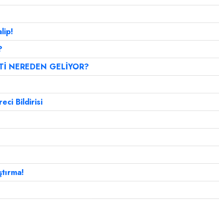
lip!
?
Tİ NEREDEN GELİYOR?
ci Bildirisi
ştırma!