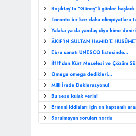
Beşiktaş'ta "Güneş"li günler başladı
Toronto bir kez daha olimpiyatlara ta
Yalaka ya da yandaş diye kime denir
ÂKİF’İN SULTAN HAMİD’E HUSÛME
Ebru sanatı UNESCO listesinde...
İHH'dan Kürt Meselesi ve Çözüm Süre
Omega omega dedikleri...
Milli İrade Deklerasyonu!
Bu sese kulak verin!
Ermeni iddiaları için en kapsamlı ara
Sorulmayan soruları sordu