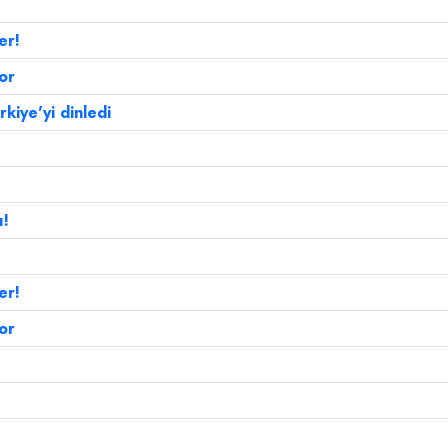
er!
or
kiye'yi dinledi
ı!
!
er!
or