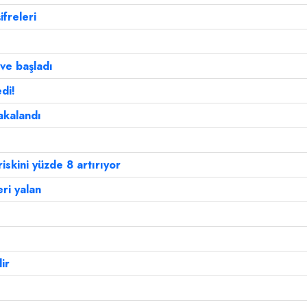
ifreleri
ve başladı
di!
akalandı
skini yüzde 8 artırıyor
ri yalan
lir