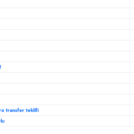
!
 transfer teklifi
rkı