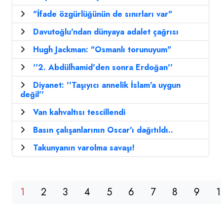
"İfade özgürlüğünün de sınırları var"
Davutoğlu'ndan dünyaya adalet çağrısı
Hugh Jackman: "Osmanlı torunuyum"
''2. Abdülhamid'den sonra Erdoğan''
Diyanet: ''Taşıyıcı annelik İslam'a uygun
değil''
Van kahvaltısı tescillendi
Basın çalışanlarının Oscar'ı dağıtıldı..
Takunyanın varolma savaşı!
1
2
3
4
5
6
7
8
9