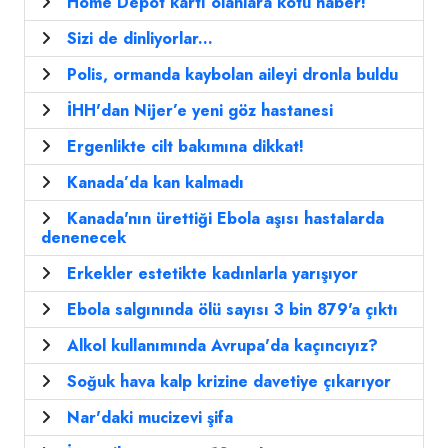
Home Depot kartı olanlara kötü haber!
Sizi de dinliyorlar...
Polis, ormanda kaybolan aileyi dronla buldu
İHH'dan Nijer’e yeni göz hastanesi
Ergenlikte cilt bakımına dikkat!
Kanada’da kan kalmadı
Kanada'nın ürettiği Ebola aşısı hastalarda
denenecek
Erkekler estetikte kadınlarla yarışıyor
Ebola salgınında ölü sayısı 3 bin 879'a çıktı
Alkol kullanımında Avrupa'da kaçıncıyız?
Soğuk hava kalp krizine davetiye çıkarıyor
Nar'daki mucizevi şifa