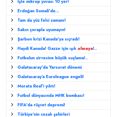
İşte mikrop yuvası 10 yer!
Erdoğan Somali'de...
Tam da yüz felci zamanı!
Sakın çorapla uyumayın!
Şarbon krizi Kanada'ya sıçradı!
Haydi Kanada! Gazze için ışık
olmaya
!..
Futbolun zirvesine büyük suçlama!..
Galatasaray'da Yarsuvat dönemi
Galatasaray'a Euroleague engeli!
Morata Real'i yıktı!
Futbol dünyasında MHK bombası!
FIFA'da rüşvet depremi!
Türkiye'nin cezalı şehirleri