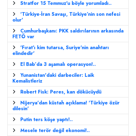
Stratfor 15 Temmuz'u böyle yorumladı..
'Türkiye-İran Savaşı, Türkiye’nin son nefesi
olur'
Cumhurbaşkanı: PKK saldırılarının arkasında
FETÖ var
'Fırat'ı kim tutarsa, Suriye'nin anahtarı
elindedir'
El Bab’da 3 aşamalı operasyon!..
Yunanistan'daki darbeciler: Laik
Kemalistleriz
Robert Fisk: Peres, kan dökücüydü
Nijerya'dan küstah açıklama! 'Türkiye özür
dilesin'
Putin ters köşe yaptı!..
Mesele terör değil ekonomi!..