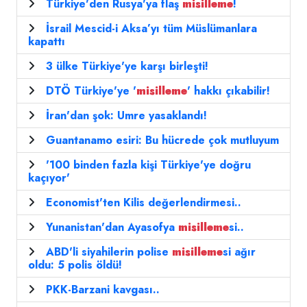
Türkiye'den Rusya'ya flaş
misilleme
!
İsrail Mescid-i Aksa’yı tüm Müslümanlara
kapattı
3 ülke Türkiye'ye karşı birleşti!
DTÖ Türkiye'ye '
misilleme
' hakkı çıkabilir!
İran'dan şok: Umre yasaklandı!
Guantanamo esiri: Bu hücrede çok mutluyum
'100 binden fazla kişi Türkiye'ye doğru
kaçıyor'
Economist'ten Kilis değerlendirmesi..
Yunanistan'dan Ayasofya
misilleme
si..
ABD'li siyahilerin polise
misilleme
si ağır
oldu: 5 polis öldü!
PKK-Barzani kavgası..