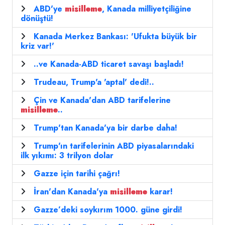
ABD'ye
misilleme
, Kanada milliyetçiliğine
dönüştü!
Kanada Merkez Bankası: 'Ufukta büyük bir
kriz var!'
..ve Kanada-ABD ticaret savaşı başladı!
Trudeau, Trump'a 'aptal' dedi!..
Çin ve Kanada'dan ABD tarifelerine
misilleme
..
Trump'tan Kanada'ya bir darbe daha!
Trump'ın tarifelerinin ABD piyasalarındaki
ilk yıkımı: 3 trilyon dolar
Gazze için tarihi çağrı!
İran'dan Kanada'ya
misilleme
karar!
Gazze’deki soykırım 1000. güne girdi!