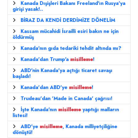
Kanada Dışişleri Bakanı Freeland'ın Rusya'ya
girişi yasak!..
BİRAZ DA KENDİ DERDİMİZE DÖNELİM
Kassam mücahidi İsrailli esiri bakın ne için
öldürmüş
Kanada'nın gıda tedariki tehdit altında mı?
Kanada'dan Trump'a
misilleme
!
ABD'nin Kanada'ya açtığı ticaret savaşı
başladı!
Kanada'dan ABD'ye
misilleme
!
Trudeau'dan 'Made in Canada' çağrısı!
İşte Kanada'nın
misilleme
yaptığı malların
listesi!
ABD'ye
misilleme
, Kanada milliyetçiliğine
dönüştü!