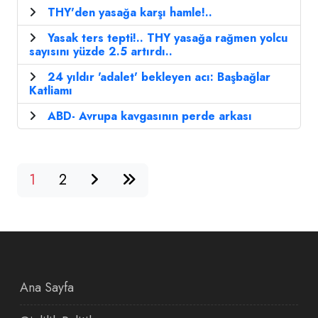
THY'den yasağa karşı hamle!..
Yasak ters tepti!.. THY yasağa rağmen yolcu
sayısını yüzde 2.5 artırdı..
24 yıldır 'adalet' bekleyen acı: Başbağlar
Katliamı
ABD- Avrupa kavgasının perde arkası
1
2
Ana Sayfa