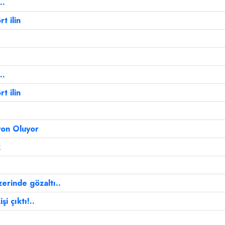
..
t ilin
..
t ilin
yon Oluyor
k
erinde gözaltı..
i çıktı!..