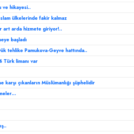
 ve hikayesi..
slam ülkelerinde fakir kalmaz
 art arda hizmete giriyor!..
meye başladı
ük tehlike Pamukova-Geyve hattında..
4 Türk limanı var
 karşı çıkanların Müslümanlığı şüphelidir
şmeler…
ş..