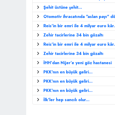
Şehit üstüne şehit...
Otomotiv ihracatında "aslan payı" dör
Reis'in bir emri ile 4 milyar euro kâr.
Zehir tacirlerine 34 bin gözaltı
Reis'in bir emri ile 4 milyar euro kâr.
Zehir tacirlerine 34 bin gözaltı
İHH'dan Nijer’e yeni göz hastanesi
PKK'nın en büyük geliri...
PKK'nın en büyük geliri...
PKK'nın en büyük geliri...
İlk'ler hep sancılı olur...