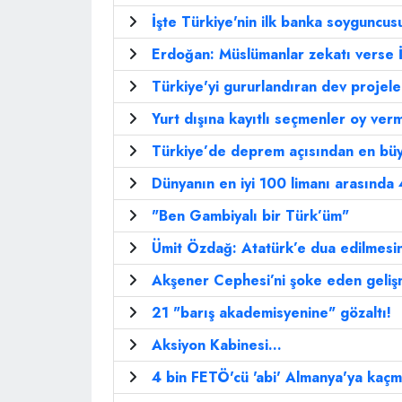
İşte Türkiye'nin ilk banka soyguncusu
Erdoğan: Müslümanlar zekatı verse İ
Türkiye'yi gururlandıran dev projeler
Yurt dışına kayıtlı seçmenler oy ver
Türkiye’de deprem açısından en büy
Dünyanın en iyi 100 limanı arasında 
"Ben Gambiyalı bir Türk’üm"
Ümit Özdağ: Atatürk’e dua edilmesine
Akşener Cephesi’ni şoke eden geli
21 "barış akademisyenine" gözaltı!
Aksiyon Kabinesi...
4 bin FETÖ'cü 'abi' Almanya'ya kaçmı