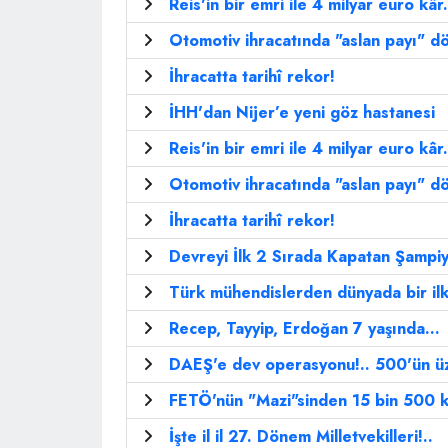
Reis'in bir emri ile 4 milyar euro kâr.
Otomotiv ihracatında "aslan payı" dör
İhracatta tarihî rekor!
İHH'dan Nijer’e yeni göz hastanesi
Reis'in bir emri ile 4 milyar euro kâr.
Otomotiv ihracatında "aslan payı" dör
İhracatta tarihî rekor!
Devreyi İlk 2 Sırada Kapatan Şampi
Türk mühendislerden dünyada bir il
Recep, Tayyip, Erdoğan 7 yaşında...
DAEŞ'e dev operasyonu!.. 500'ün üz
FETÖ'nün "Mazi"sinden 15 bin 500 kiş
İşte il il 27. Dönem Milletvekilleri!..