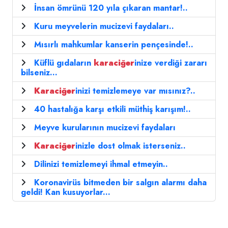
İnsan ömrünü 120 yıla çıkaran mantar!..
Kuru meyvelerin mucizevi faydaları..
Mısırlı mahkumlar kanserin pençesinde!..
Küflü gıdaların
karaciğer
inize verdiği zararı
bilseniz…
Karaciğer
inizi temizlemeye var mısınız?..
40 hastalığa karşı etkili müthiş karışım!..
Meyve kurularının mucizevi faydaları
Karaciğer
inizle dost olmak isterseniz..
Dilinizi temizlemeyi ihmal etmeyin..
Koronavirüs bitmeden bir salgın alarmı daha
geldi! Kan kusuyorlar...