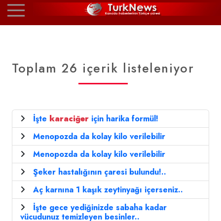
Toplam 26 içerik listeleniyor
İşte
karaciğer
için harika formül!
Menopozda da kolay kilo verilebilir
Menopozda da kolay kilo verilebilir
Şeker hastalığının çaresi bulundu!..
Aç karnına 1 kaşık zeytinyağı içerseniz..
İşte gece yediğinizde sabaha kadar
vücudunuz temizleyen besinler..