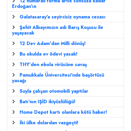
12 numarali forma artık sonsuza kadar
Erdoğan'ın
Galatasaray'a seyircisiz oynama cezası
Şehit Albayımızın adı Barış Koşusu ile
yaşayacak
12 Dev Adam'dan Milli dönüş!
Bu okulda ev ödevi yasak!
THY’den ebola virüsüne savaş
Pamukkale Üniversitesi'nde başörtüsü
yasağı
Suyla çalışan otomobili yaptılar
Batı'nın IŞİD ikiyüzlülüğü!
Home Depot kartı olanlara kötü haber!
İki ülke dolardan vazgeçti!