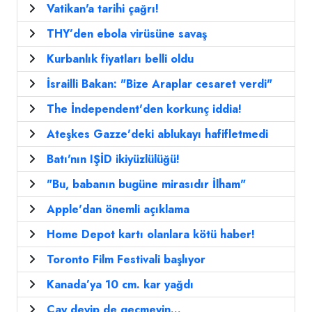
Vatikan'a tarihi çağrı!
THY’den ebola virüsüne savaş
Kurbanlık fiyatları belli oldu
İsrailli Bakan: "Bize Araplar cesaret verdi"
The İndependent'den korkunç iddia!
Ateşkes Gazze'deki ablukayı hafifletmedi
Batı'nın IŞİD ikiyüzlülüğü!
"Bu, babanın bugüne mirasıdır İlham"
Apple'dan önemli açıklama
Home Depot kartı olanlara kötü haber!
Toronto Film Festivali başlıyor
Kanada’ya 10 cm. kar yağdı
Çay deyip de geçmeyin...