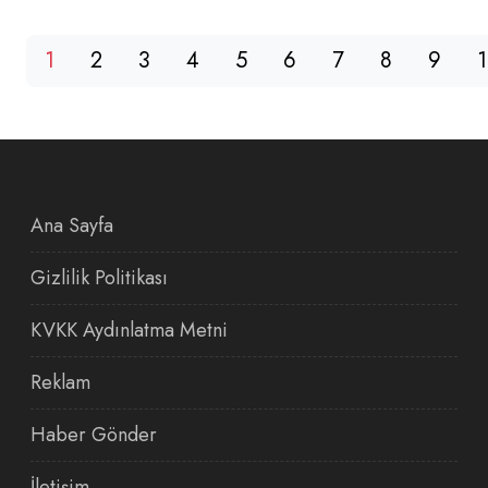
1
2
3
4
5
6
7
8
9
Ana Sayfa
Gizlilik Politikası
KVKK Aydınlatma Metni
Reklam
Haber Gönder
İletişim