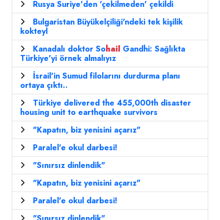
Rusya Suriye'den 'çekilmeden' çekildi
Bulgaristan Büyükelçiliği'ndeki tek kişilik
kokteyl
Kanadalı doktor So
hail
Gandhi: Sağlıkta
Türkiye'yi örnek almalıyız
İsrail'in Sumud filolarını durdurma planı
ortaya çıktı..
Türkiye delivered the 455,000th disaster
housing unit to earthquake survivors
"Kapatın, biz yenisini açarız"
Paralel'e okul darbesi!
"Sınırsız dinlendik"
"Kapatın, biz yenisini açarız"
Paralel'e okul darbesi!
"Sınırsız dinlendik"