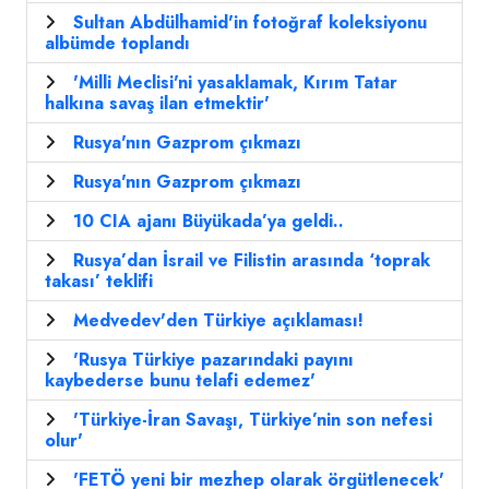
Sultan Abdülhamid'in fotoğraf koleksiyonu
albümde toplandı
'Milli Meclisi'ni yasaklamak, Kırım Tatar
halkına savaş ilan etmektir'
Rusya'nın Gazprom çıkmazı
Rusya'nın Gazprom çıkmazı
10 CIA ajanı Büyükada’ya geldi..
Rusya’dan İsrail ve Filistin arasında ‘toprak
takası’ teklifi
Medvedev'den Türkiye açıklaması!
'Rusya Türkiye pazarındaki payını
kaybederse bunu telafi edemez'
'Türkiye-İran Savaşı, Türkiye’nin son nefesi
olur'
'FETÖ yeni bir mezhep olarak örgütlenecek'