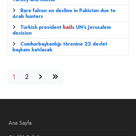
Rare falcon on decline in Pakistan due to
Arab hunters
Turkish president
hail
s UN's Jerusalem
decision
Cumhurbaşkanlığı törenine 22 devlet
başkanı katılacak
1
2
Ana Sayfa