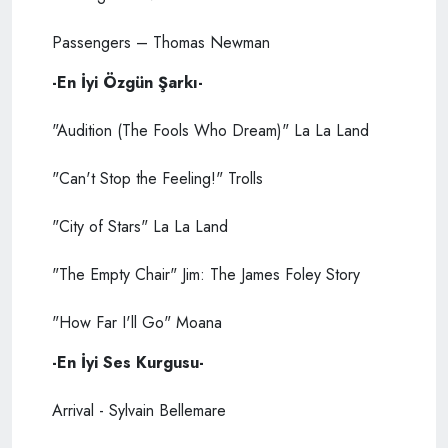
Passengers – Thomas Newman
-En İyi Özgün Şarkı-
"Audition (The Fools Who Dream)" La La Land
"Can't Stop the Feeling!" Trolls
"City of Stars" La La Land
"The Empty Chair" Jim: The James Foley Story
"How Far I'll Go" Moana
-En İyi Ses Kurgusu-
Arrival - Sylvain Bellemare