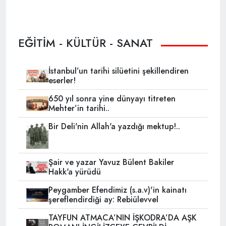
EĞİTİM - KÜLTÜR - SANAT
İstanbul’un tarihi silüetini şekillendiren
eserler!
650 yıl sonra yine dünyayı titreten
Mehter’in tarihi..
Bir Deli'nin Allah'a yazdığı mektup!..
Şair ve yazar Yavuz Bülent Bakiler
Hakk'a yürüdü
Peygamber Efendimiz (s.a.v)'in kainatı
şereflendirdiği ay: Rebiülevvel
TAYFUN ATMACA’NIN İŞKODRA’DA AŞK