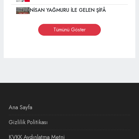
NİSAN YAĞMURU İLE GELEN ŞİFÂ
Tümünü Göster
Ana Sayfa
Gizlilik Politikası
KVKK Aydınlatma Metni