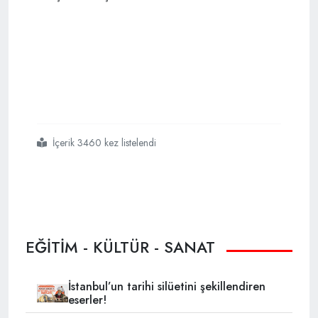
İçerik 3460 kez listelendi
#maarif
#vakfı
#fetönün
#hilesine
#karşı
#uyardı
EĞİTİM - KÜLTÜR - SANAT
İstanbul’un tarihi silüetini şekillendiren
eserler!