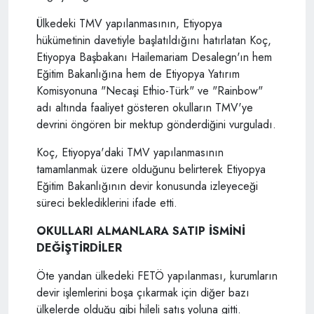
Ülkedeki TMV yapılanmasının, Etiyopya
hükümetinin davetiyle başlatıldığını hatırlatan Koç,
Etiyopya Başbakanı Hailemariam Desalegn'ın hem
Eğitim Bakanlığına hem de Etiyopya Yatırım
Komisyonuna "Necaşi Ethio-Türk" ve "Rainbow"
adı altında faaliyet gösteren okulların TMV'ye
devrini öngören bir mektup gönderdiğini vurguladı.
Koç, Etiyopya'daki TMV yapılanmasının
tamamlanmak üzere olduğunu belirterek Etiyopya
Eğitim Bakanlığının devir konusunda izleyeceği
süreci beklediklerini ifade etti.
OKULLARI ALMANLARA SATIP İSMİNİ
DEĞİŞTİRDİLER
Öte yandan ülkedeki FETÖ yapılanması, kurumların
devir işlemlerini boşa çıkarmak için diğer bazı
ülkelerde olduğu gibi hileli satış yoluna gitti.