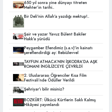
650 yıl sonra yine dünyayı titreten
Mehter’in tarihi..
Bir Deli'nin Allah'a yazdığı mektup!..
Şair ve yazar Yavuz Bülent Bakiler
Hakk'a yürüdü
Peygamber Efendimiz (s.a.v)'in kainatı
şereflendirdiği ay: Rebiülevvel
TAYFUN ATMACA’NIN İŞKODRA’DA AŞK
ROMANI İNGİLİZCEYE ÇEVRİLDİ
2. Uluslararası Öğrenciler Kısa Film
Festivali’nde Ödüller Verildi
Şehriyar'ı bilir misiniz?
BOZKÜRT: Ülkücü Kürtlerin Saklı Kalmış
Hikâyesi yayımlandı