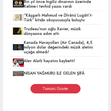
Bin yıl önce İngiliz dinarının üzerinde
Kelime-i tevhid yazısı vardı
“Kâşgarlı Mahmud ve Dîvânü Lugâti’t-
Türk” kitabı okuyucusuyla buluştu
Trudeau'nun oğlu Xavier, müzik
dünyasına adım attı
Kanada Havayolları (Air Canada), 4,5
milyon dolar değerindeki müzik aletini
uçağa almadı!
Alev Alatlı hayatını kaybetti!
NİSAN YAĞMURU İLE GELEN ŞİFÂ
Tümünü Göster