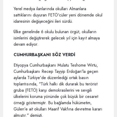
Yerel medya ilanlarında okulları Almanlara
sattıklarını duyuran FETÖ'cüler yeni dönemde okul
idaresinin değişeceğini ileri sürdü.
Ülke genelinde 6 okulu bulunan örgüt, okulların
isimlerini değiştirerek gelecek yıl için kayıt almaya
devam ediyor.
CUMHURBAŞKANI SÖZ VERDİ
Etiyopya Cumhurbaşkanı Mulatu Teshome Wirtu,
Cumhurbaşkanı Recep Tayyip Erdoğan'la geçen
aylarda Türkiye'de düzenlediği ortak basın
toplantısında, "Türk halkı dik durarak bu terörist
gruba (FETÖ) karşı demokrasilerini ve sevgili
ülkelerini koruma yönünde çok büyük bir cesaret
örneği göstermiştir. Bu bağlamda hükümetim,
Gülen'e ait okulları Maarif Vakfına devretme kararı
almıştır." demişti.