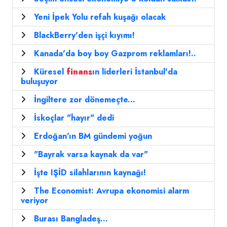
Yeni İpek Yolu refah kuşağı olacak
BlackBerry'den işçi kıyımı!
Kanada'da boy boy Gazprom reklamları!..
Küresel
finans
ın liderleri İstanbul'da
buluşuyor
İngiltere zor dönemeçte...
İskoçlar "hayır" dedi
Erdoğan'ın BM gündemi yoğun
"Bayrak varsa kaynak da var"
İşte IŞİD silahlarının kaynağı!
The Economist: Avrupa ekonomisi alarm
veriyor
Burası Bangladeş...