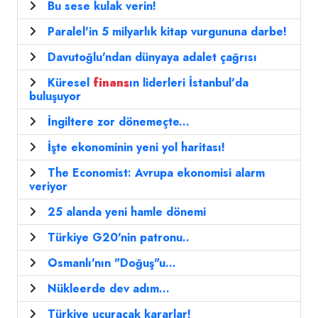
Bu sese kulak verin!
Paralel'in 5 milyarlık kitap vurgununa darbe!
Davutoğlu'ndan dünyaya adalet çağrısı
Küresel
finans
ın liderleri İstanbul'da
buluşuyor
İngiltere zor dönemeçte...
İşte ekonominin yeni yol haritası!
The Economist: Avrupa ekonomisi alarm
veriyor
25 alanda yeni hamle dönemi
Türkiye G20'nin patronu..
Osmanlı'nın "Doğuş"u...
Nükleerde dev adım...
Türkiye uçuracak kararlar!