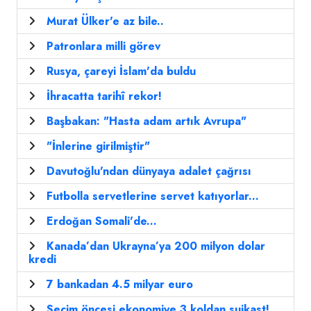
Murat Ülker'e az bile..
Patronlara milli görev
Rusya, çareyi İslam'da buldu
İhracatta tarihî rekor!
Başbakan: "Hasta adam artık Avrupa"
"İnlerine girilmiştir"
Davutoğlu'ndan dünyaya adalet çağrısı
Futbolla servetlerine servet katıyorlar...
Erdoğan Somali'de...
Kanada’dan Ukrayna’ya 200 milyon dolar
kredi
7 bankadan 4.5 milyar euro
Seçim öncesi ekonomiye 3 koldan suikast!