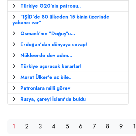
Türkiye G20'nin patronu..
"IŞİD'de 80 ülkeden 15 binin üzerinde
yabancı var"
Osmanlı'nın "Doğuş"u...
Erdoğan'dan dünyaya cevap!
Nükleerde dev adım...
Türkiye uçuracak kararlar!
Murat Ülker'e az bile..
Patronlara milli görev
Rusya, çareyi İslam'da buldu
1
2
3
4
5
6
7
8
9