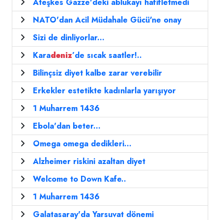
Ateşkes Gazze'deki ablukayı hafifletmedi
NATO'dan Acil Müdahale Gücü'ne onay
Sizi de dinliyorlar...
Kara
deniz
’de sıcak saatler!..
Bilinçsiz diyet kalbe zarar verebilir
Erkekler estetikte kadınlarla yarışıyor
1 Muharrem 1436
Ebola'dan beter...
Omega omega dedikleri...
Alzheimer riskini azaltan diyet
Welcome to Down Kafe..
1 Muharrem 1436
Galatasaray'da Yarsuvat dönemi