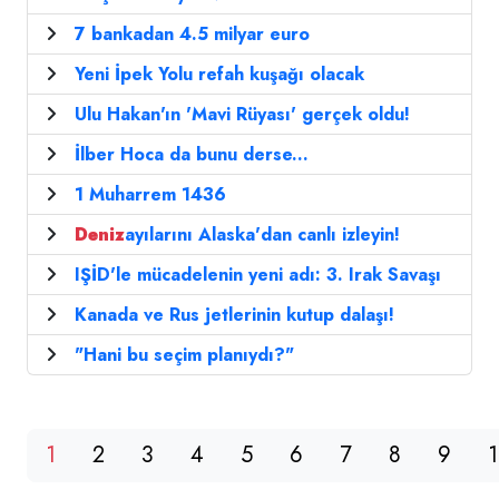
7 bankadan 4.5 milyar euro
Yeni İpek Yolu refah kuşağı olacak
Ulu Hakan'ın 'Mavi Rüyası' gerçek oldu!
İlber Hoca da bunu derse...
1 Muharrem 1436
Deniz
ayılarını Alaska'dan canlı izleyin!
IŞİD'le mücadelenin yeni adı: 3. Irak Savaşı
Kanada ve Rus jetlerinin kutup dalaşı!
"Hani bu seçim planıydı?"
1
2
3
4
5
6
7
8
9