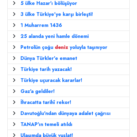
5 ülke Hazar'ı bölüşüyor
3 ülke Türkiye'ye karşı birleşti!
1 Muharrem 1436
25 alanda yeni hamle dönemi
Petrolün çoğu
deniz
yoluyla taşınıyor
Dünya Türkler'e emanet
Türkiye tarih yazacak!
Türkiye uçuracak kararlar!
Gaz'a geldiler!
İhracatta tarihî rekor!
Davutoğlu'ndan dünyaya adalet çağrısı
TANAP'ın temeli atıldı
Ulaşımda büyük vuslat!