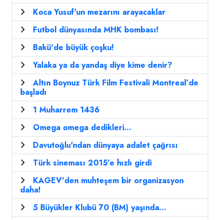
Koca Yusuf'un mezarını arayacaklar
Futbol dünyasında MHK bombası!
Bakü'de büyük çoşku!
Yalaka ya da yandaş diye kime denir?
Altın Boynuz Türk Film Festivali Montreal’de
başladı
1 Muharrem 1436
Omega omega dedikleri...
Davutoğlu'ndan dünyaya adalet çağrısı
Türk sineması 2015'e hızlı girdi
KAGEV'den muhteşem bir organizasyon
daha!
5 Büyükler Klubü 70 (BM) yaşında...