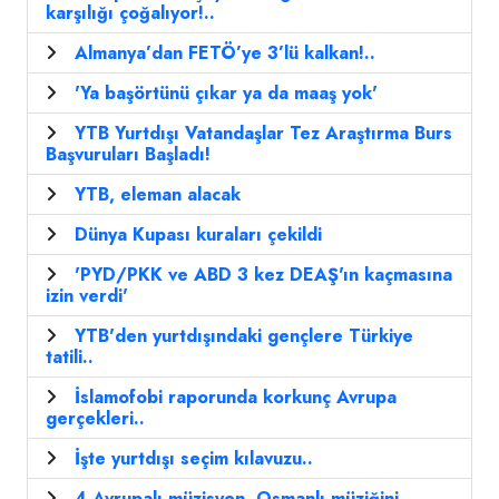
karşılığı çoğalıyor!..
Almanya’dan FETÖ’ye 3’lü kalkan!..
'Ya başörtünü çıkar ya da maaş yok'
YTB Yurtdışı Vatandaşlar Tez Araştırma Burs
Başvuruları Başladı!
YTB, eleman alacak
Dünya Kupası kuraları çekildi
'PYD/PKK ve ABD 3 kez DEAŞ'ın kaçmasına
izin verdi'
YTB'den yurtdışındaki gençlere Türkiye
tatili..
İslamofobi raporunda korkunç Avrupa
gerçekleri..
İşte yurtdışı seçim kılavuzu..
4 Avrupalı müzisyen, Osmanlı müziğini