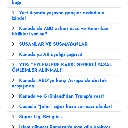
bağı
Yurt dışında yaşayan gençler ecdadının
izinde!
Kanada'da ABD askeri üssü ve Amerikan
birlikleri var mı?
SUSANLAR VE SUSMAYANLAR
Kanada'ya AB üyeliği çağrısı!
YTB: “EYLEMLERE KARŞI GEREKLİ YASAL
ÖNLEMLER ALINMALI”
Kanada, ABD'ye karşı Avrupa'da destek
arayışında..
Kanada ve Grönland'dan Trump'a rest!
Casusla “John” ciğer kuzu sarması olanlar!
Süper Lig, BM gibi..
İslam dünyası Ramazan'a aynı gün başlıyor