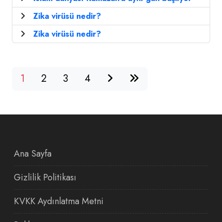
Zika virüsü nedir?
Zika virüsü nedir?
1
2
3
4
Ana Sayfa
Gizlilik Politikası
KVKK Aydınlatma Metni