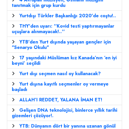
tanıtmak için grup kurdu
Yurtdışı Türkler Başkanlığı 2020'de coştu!..
THY'den uyarı: ''Kovid testi yaptırmayanlar
uçuşlara alınmayacak!..''
YTB'den Yurt dışında yaşayan gençler için
"Senaryo Okulu"
17 yaşındaki Müslüman kız Kanada’nın ‘en iyi
beyni’ seçildi
Yurt dışı seçmen nasıl oy kullanacak?
Yurt dışına kayıtlı seçmenler oy vermeye
başladı
ALLAH’I REDDET, YALANA İMAN ET!
Gelişen DNA teknolojisi, binlerce yıllık tarihi
gizemleri çözüyor!.
YTB: Dünyanın dört bir yanına uzanan gönül