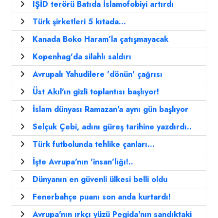
IŞİD terörü Batıda İslamofobiyi artırdı
Türk şirketleri 5 kıtada...
Kanada Boko Haram’la çatışmayacak
Kopenhag'da silahlı saldırı
Avrupalı Yahudilere 'dönün' çağrısı
Üst Akıl'ın gizli toplantısı başlıyor!
İslam dünyası Ramazan'a aynı gün başlıyor
Selçuk Çebi, adını güreş tarihine yazdırdı..
Türk futbolunda tehlike çanları...
İşte Avrupa'nın 'insan'lığı!..
Dünyanın en güvenli ülkesi belli oldu
Fenerbahçe puanı son anda kurtardı!
Avrupa'nın ırkçı yüzü Pegida'nın sandıktaki