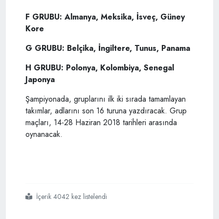
F GRUBU: Almanya, Meksika, İsveç, Güney
Kore
G GRUBU: Belçika, İngiltere, Tunus, Panama
H GRUBU: Polonya, Kolombiya, Senegal
Japonya
Şampiyonada, gruplarını ilk iki sırada tamamlayan
takımlar, adlarını son 16 turuna yazdıracak. Grup
maçları, 14-28 Haziran 2018 tarihleri arasında
oynanacak.
İçerik 4042 kez listelendi
#dünya
#kupası
#kuraları
#çekildi