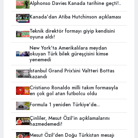
Alphonso Davies Kanada tarihine geçti!..
Kanada'dan Atiba Hutchinson açıklaması
Teknik direktör formayı giyip kendisini
oyuna aldı!
New York'ta Amerikalılara meydan
okuyan Türk bilek güreşçisini kimse
yenemedi
İstanbul Grand Prix'sini Valtteri Bottas
kazandı
Cristiano Ronaldo milli takım formasıyla
en çok gol atan futbolcu oldu
Formula 1 yeniden Türkiye'de...
Çinliler, Mesut Özil'in açıklamalarını
hazmedemedi!
Mesut Özil'den Doğu Türkistan mesajı