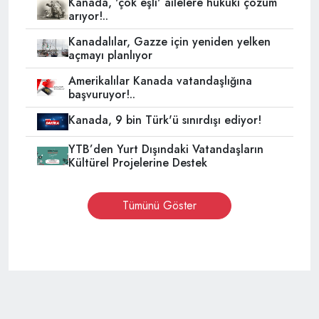
Kanada, 'çok eşli' ailelere hukuki çözüm
arıyor!..
Kanadalılar, Gazze için yeniden yelken
açmayı planlıyor
Amerikalılar Kanada vatandaşlığına
başvuruyor!..
Kanada, 9 bin Türk'ü sınırdışı ediyor!
YTB’den Yurt Dışındaki Vatandaşların
Kültürel Projelerine Destek
Tümünü Göster