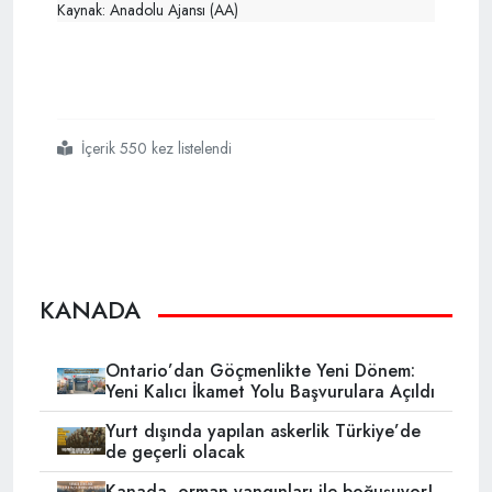
Kaynak: Anadolu Ajansı (AA)
İçerik 550 kez listelendi
#kanada
#abd
#ilhak
#mark carney
KANADA
Ontario’dan Göçmenlikte Yeni Dönem:
Yeni Kalıcı İkamet Yolu Başvurulara Açıldı
Yurt dışında yapılan askerlik Türkiye’de
de geçerli olacak
Kanada, orman yangınları ile boğuşuyor!