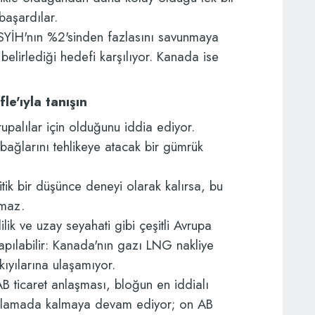
başardılar.
 GSYİH'nın %2'sinden fazlasını savunmaya
 belirlediği hedefi karşılıyor. Kanada ise
e'ıyla tanışın
upalılar için olduğunu iddia ediyor.
 bağlarını tehlikeye atacak bir gümrük
k bir düşünce deneyi olarak kalırsa, bu
lmaz.
lik ve uzay seyahati gibi çeşitli Avrupa
yapılabilir: Kanada'nın gazı LNG nakliye
kıyılarına ulaşamıyor.
 ticaret anlaşması, bloğun en iddialı
gulamada kalmaya devam ediyor; on AB