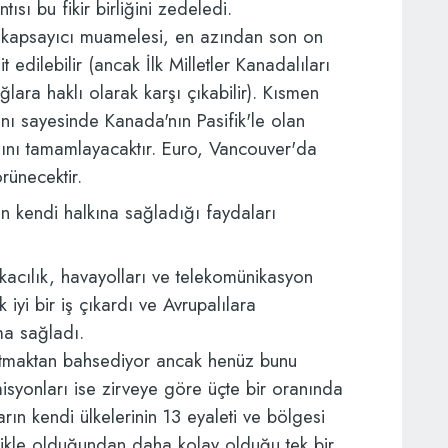
sı bu fikir birliğini zedeledi.
ik kapsayıcı muamelesi, en azından son on
it edilebilir (ancak İlk Milletler Kanadalıları
lara haklı olarak karşı çıkabilir). Kısmen
ı sayesinde Kanada'nın Pasifik'le olan
ını tamamlayacaktır. Euro, Vancouver'da
rünecektir.
n kendi halkına sağladığı faydaları
kacılık, havayolları ve telekomünikasyon
k iyi bir iş çıkardı ve Avrupalılara
ma sağladı.
ltmaktan bahsediyor ancak henüz bunu
syonları ise zirveye göre üçte bir oranında
arın kendi ülkelerinin 13 eyaleti ve bölgesi
likle olduğundan daha kolay olduğu tek bir