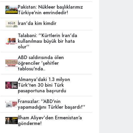
Pakistan: Nükleer başlıklarımız
Türkiye'nin emrindedir!
İran'da kim kimdir
Talabani: ''Kürtlerin İran'da
kullanılması büyük bir hata
olur''
ABD saldırısında ölen
öğrenciler 'şehitler
tablosu'nda..
Almanya'daki 1.3 milyon
Türk'ten 30 bini Türk
pasaportuna başvurdu
Fransızlar: ''ABD'nin
yapamadığını Türkler başardı!''
İlham Aliyev'den Ermenistan'a
gönderme!