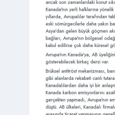
ancak son zamanlardaki konut sıkıntı
Kanada'nın yerli halklarına yönel
yıllarda, Avrupalılar tarafından takl
eski sömürgecilerle daha yakın bağ
Asya'dan gelen büyük göçmen akın
bağları, Avrupa'nın bölgesel odağ
kabul edilirse çok daha küresel gö
Avrupa'nın Kanada'ya, AB üyeliğini
gösterebilecek birkaç dersi var.
Brüksel antitröst mekanizması, ban
gibi alanlarda rekabeti canlı tutara
Kanadalılardan daha iyi bir anlaş
Kanada karbon emisyonlarını aza
gerçekten yapmadı, Avrupa'nın emi
düştü. AB ülkeleri, Kanadalı firmal
arasında ticaret yapmasının genel