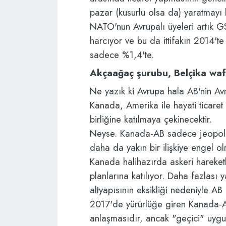
pazar (kusurlu olsa da) yaratmayı 
NATO'nun Avrupalı ​​üyeleri artık
harcıyor ve bu da ittifakın 2014'te
sadece %1,4'te.
Akçaağaç şurubu, Belçika waffl
Ne yazık ki Avrupa hala AB'nin Avr
Kanada, Amerika ile hayati ticaret
birliğine katılmaya çekinecektir.
Neyse. Kanada-AB sadece jeopoliti
daha da yakın bir ilişkiye engel o
Kanada halihazırda askeri hareketli
planlarına katılıyor. Daha fazlası 
altyapısının eksikliği nedeniyle AB 
2017'de yürürlüğe giren Kanada-AB
anlaşmasıdır, ancak "geçici" uy