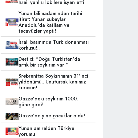
İsrail yanlısı lobilere isyan etti!
Yunan bilimadamından tarihi
itiraf: Yunan subaylar
Anadolu'da katliam ve
tecavüzler yaptı!
İsrail basınında Türk donanması
korkusu!..
Destici: "Doğu Türkistan'da
artık bir soykırım var!"
Srebrenitsa Soykırımının 31'inci
yıldönümü.. Unutursak kanımız
kurusun!
Gazze’deki soykırım 1000.
güne girdi!
Gazze'de yine çocuklar öldü!
Yunan amiralden Türkiye
yorumu!