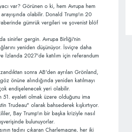
tiyacı var? Görünen o ki, hem Avrupa hem
 arayışında olabilir. Donald Trump'ın 20
berinde gümrük vergileri ve şovenist blöf
da sinirler gergin. Avrupa Birliği'nin
bağlarını yeniden düşünüyor. İsviçre daha
ı ve İzlanda 2027'de katılım için referandum
azandıktan sonra AB'den ayrılan Grönland,
ı göz önüne alındığında yeniden katılmayı
ok endişelenecek yeri olabilir.
 51. eyaleti olmak üzere olduğunu ima
tin Trudeau" olarak bahsederek kışkırtıyor.
iler, Bay Trump'ın bir başka kriziyle nasıl
şverişinde bulunuyorlar.
ın tadını çıkaran Charlemagne, her iki