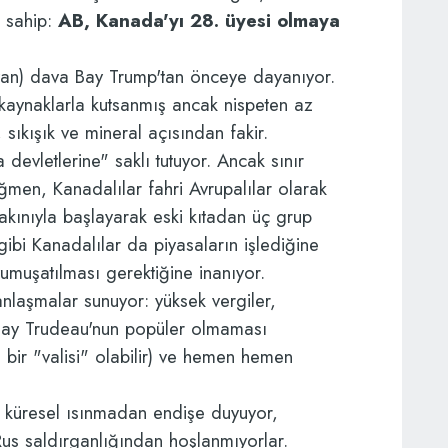
e sahip:
AB, Kanada'yı 28. üyesi olmaya
an) dava Bay Trump'tan önceye dayanıyor.
kaynaklarla kutsanmış ancak nispeten az
sıkışık ve mineral açısından fakir.
a devletlerine" saklı tutuyor. Ancak sınır
ağmen, Kanadalılar fahri Avrupalılar olarak
g akınıyla başlayarak eski kıtadan üç grup
gibi Kanadalılar da piyasaların işlediğine
yumuşatılması gerektiğine inanıyor.
nlaşmalar sunuyor: yüksek vergiler,
(Bay Trudeau'nun popüler olmaması
bir "valisi" olabilir) ve hemen hemen
r, küresel ısınmadan endişe duyuyor,
us saldırganlığından hoşlanmıyorlar.