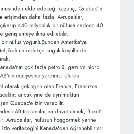
eşmesinden elde edeceği kazanç, Quebec'in
e erişimden daha fazla. Avrupalılar,
a çıkarıp 440 milyonluk bir nüfusa sadece 40
e genişlemeye ikna edilebilir.
 bir nüfus yoğunluğundan Amerika'ya
Belçikalının oldukça soğuk koşullarda
arak.
 Kanada'nın çok fazla petrolü, gazı ve hidro
 AB'nin maliyesine yardımcı olurdu.
el olarak çekingen olan Fransa, Fransızca
acaktır; ancak yine de ayrılmaktan
an Quebec'e izin verebilir.
rles'ı AB toplantılarına davet etmek, Brexit'i
ir. Avrupalılar, nüfusun hoşgörmek yerine
 izin verileceğini Kanada'dan öğrenebilirler;