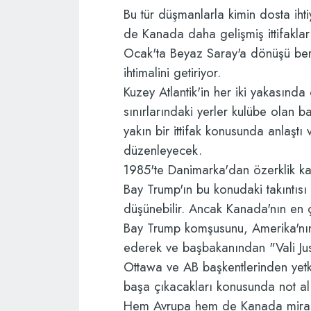
Bu tür düşmanlarla kimin dosta ih
de Kanada daha gelişmiş ittifaklar
Ocak'ta Beyaz Saray'a dönüşü bera
ihtimalini getiriyor.
Kuzey Atlantik'in her iki yakasında 
sınırlarındaki yerler kulübe olan 
yakın bir ittifak konusunda anlaşt
düzenleyecek.
1985'te Danimarka'dan özerklik k
Bay Trump'ın bu konudaki takıntıs
düşünebilir. Ancak Kanada'nın en ç
Bay Trump komşusunu, Amerika'nın
ederek ve başbakanından "Vali Jus
Ottawa ve AB başkentlerinden yetkil
başa çıkacakları konusunda not alı
Hem Avrupa hem de Kanada mirasın