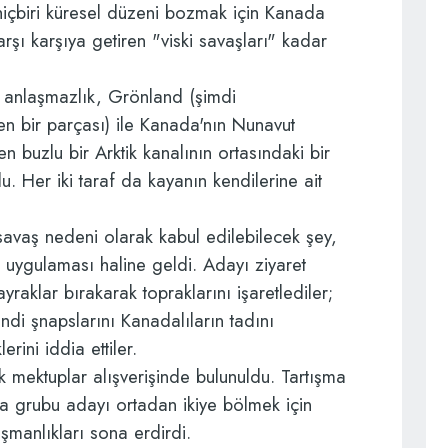
hiçbiri küresel düzeni bozmak için Kanada
arşı karşıya getiren "viski savaşları" kadar
 anlaşmazlık, Grönland (şimdi
en bir parçası) ile Kanada'nın Nunavut
yen buzlu bir Arktik kanalının ortasındaki bir
u. Her iki taraf da kayanın kendilerine ait
savaş nedeni olarak kabul edilebilecek şey,
et uygulaması haline geldi. Adayı ziyaret
ayraklar bırakarak topraklarını işaretlediler;
ndi şnapslarını Kanadalıların tadını
rini iddia ettiler.
k mektuplar alışverişinde bulunuldu. Tartışma
ma grubu adayı ortadan ikiye bölmek için
şmanlıkları sona erdirdi.