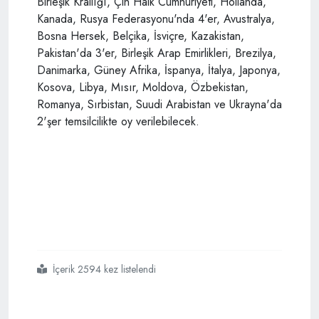
Birleşik Krallığı, Çin Halk Cumhuriyeti, Hollanda,
Kanada, Rusya Federasyonu'nda 4'er, Avustralya,
Bosna Hersek, Belçika, İsviçre, Kazakistan,
Pakistan'da 3'er, Birleşik Arap Emirlikleri, Brezilya,
Danimarka, Güney Afrika, İspanya, İtalya, Japonya,
Kosova, Libya, Mısır, Moldova, Özbekistan,
Romanya, Sırbistan, Suudi Arabistan ve Ukrayna'da
2'şer temsilcilikte oy verilebilecek.
İçerik 2594 kez listelendi
#yurt
#dışı
#seçmen
#nasıl
#oy
#kullanacak