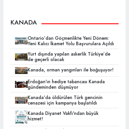
KANADA
Ontario’dan Göçmenlikte Yeni Dönem:
Yeni Kalıcı İkamet Yolu Başvurulara Açıldı
Yurt dışında yapılan askerlik Türkiye’de
de geçerli olacak
Kanada, orman yangınları ile boğuşuyor!
Erdoğan'ın hediye tabancası Kanada
gündeminden düşmüyor
Kanada'da öldürülen Türk gencinin
cenazesi için kampanya başlatıldı
Kanada Diyanet Vakfı'ndan büyük
hizmet!