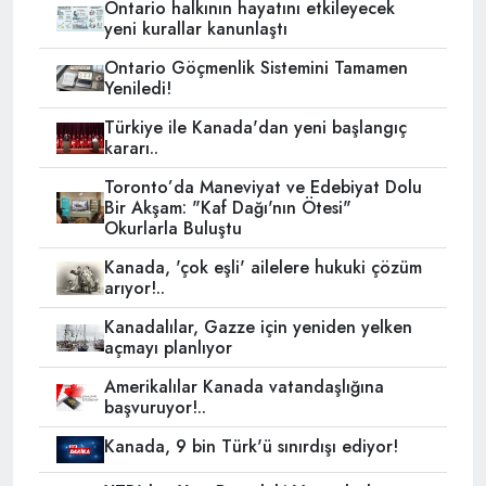
Ontario halkının hayatını etkileyecek
yeni kurallar kanunlaştı
Ontario Göçmenlik Sistemini Tamamen
Yeniledi!
Türkiye ile Kanada'dan yeni başlangıç
kararı..
Toronto’da Maneviyat ve Edebiyat Dolu
Bir Akşam: "Kaf Dağı'nın Ötesi"
Okurlarla Buluştu
Kanada, 'çok eşli' ailelere hukuki çözüm
arıyor!..
Kanadalılar, Gazze için yeniden yelken
açmayı planlıyor
Amerikalılar Kanada vatandaşlığına
başvuruyor!..
Kanada, 9 bin Türk'ü sınırdışı ediyor!