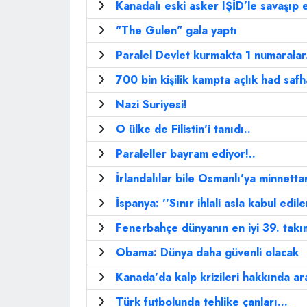
Kanadalı eski asker IŞİD’le savaşıp
"The Gulen" gala yaptı
Paralel Devlet kurmakta 1 numaralar.
700 bin kişilik kampta açlık had saf
Nazi Suriyesi!
O ülke de Filistin'i tanıdı..
Paraleller bayram ediyor!..
İrlandalılar bile Osmanlı'ya minnettar
İspanya: ''Sınır ihlali asla kabul edil
Fenerbahçe dünyanın en iyi 39. takı
Obama: Dünya daha güvenli olacak
Kanada'da kalp krizileri hakkında ara
Türk futbolunda tehlike çanları...