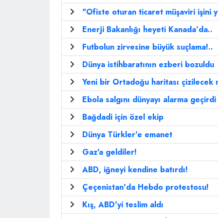
"Ofiste oturan ticaret müşaviri işini
Enerji Bakanlığı heyeti Kanada’da..
Futbolun zirvesine büyük suçlama!..
Dünya istihbaratının ezberi bozuldu
Yeni bir Ortadoğu haritası çizilecek 
Ebola salgını dünyayı alarma geçirdi
Bağdadi için özel ekip
Dünya Türkler'e emanet
Gaz'a geldiler!
ABD, iğneyi kendine batırdı!
Çeçenistan'da Hebdo protestosu!
Kış, ABD'yi teslim aldı