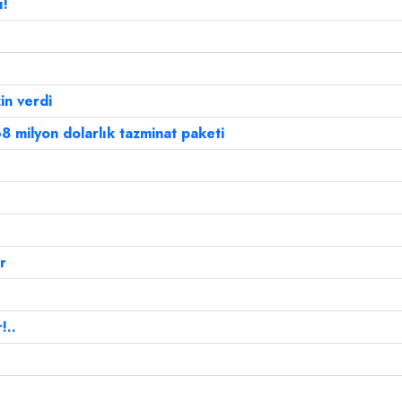
ı!
in verdi
8 milyon dolarlık tazminat paketi
r
!..