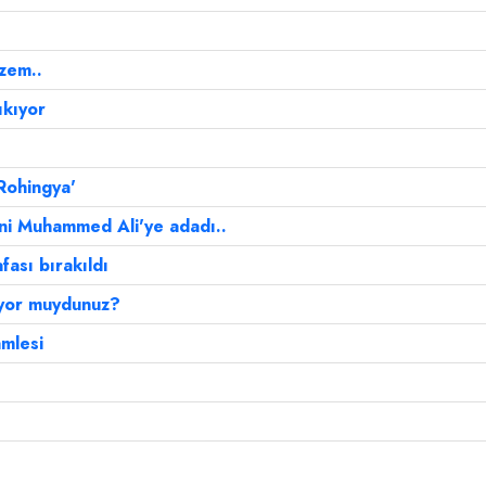
izem..
ıkıyor
Rohingya'
ini Muhammed Ali'ye adadı..
ası bırakıldı
iyor muydunuz?
amlesi