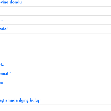
 evine döndü
..
hada!
!..
emez!''
mı
ştırmada ilginç buluş!