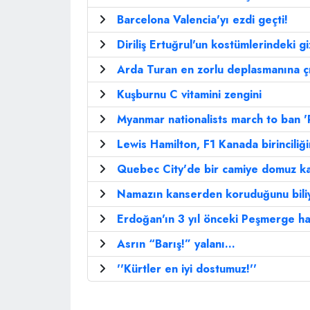
Barcelona Valencia'yı ezdi geçti!
Diriliş Ertuğrul'un kostümlerindeki g
Arda Turan en zorlu deplasmanına ç
Kuşburnu C vitamini zengini
Myanmar nationalists march to ban '
Lewis Hamilton, F1 Kanada birinciliğ
Quebec City'de bir camiye domuz kaf
Namazın kanserden koruduğunu bil
Erdoğan'ın 3 yıl önceki Peşmerge h
Asrın “Barış!” yalanı…
''Kürtler en iyi dostumuz!''