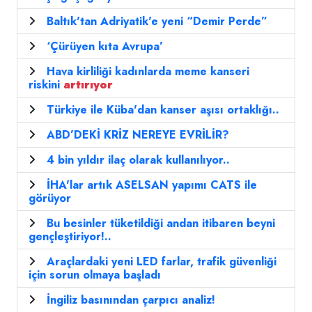
Baltık'tan Adriyatik'e yeni “Demir Perde”
‘Çürüyen kıta Avrupa’
Hava kirliliği kadınlarda meme kanseri
riskini
artırıyor
Türkiye ile Küba'dan kanser aşısı ortaklığı..
ABD’DEKİ KRİZ NEREYE EVRİLİR?
4 bin yıldır ilaç olarak kullanılıyor..
İHA'lar artık ASELSAN yapımı CATS ile
görüyor
Bu besinler tüketildiği andan itibaren beyni
gençleştiriyor!..
Araçlardaki yeni LED farlar, trafik güvenliği
için sorun olmaya başladı
İngiliz basınından çarpıcı analiz!