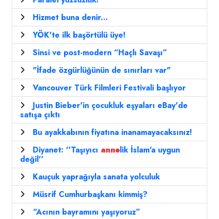
Hizmet buna denir...
YÖK'te ilk başörtülü üye!
Sinsi ve post-modern “Haçlı Savaşı”
"İfade özgürlüğünün de sınırları var"
Vancouver Türk Filmleri Festivali başlıyor
Justin Bieber'in çocukluk eşyaları eBay'de
satışa çıktı
Bu ayakkabının fiyatına inanamayacaksınız!
Diyanet: ''Taşıyıcı
anne
lik İslam'a uygun
değil''
Kauçuk yaprağıyla sanata yolculuk
Müsrif Cumhurbaşkanı kimmiş?
“Acının bayramını yaşıyoruz”