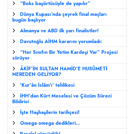
“Boks başörtüsüyle de yapılır”
Dünya Kupası’nda çeyrek final maçları
bugün başlıyor
Almanya ve ABD ilk yarı finalistler!
Davutoğlu AİHM kararını yorumladı:
“Her Sınıfın Bir Yetim Kardeşi Var” Projesi
sürüyor
ÂKİF’İN SULTAN HAMİD’E HUSÛMETİ
NEREDEN GELİYOR?
'Kur'ân İslâm'ı' tehlikesi
İHH'dan Kürt Meselesi ve Çözüm Süreci
Bildirisi
İşte Haşhaşilerin tarihçesi!
Omega omega dedikleri...
Paralel yüzsüzlük!