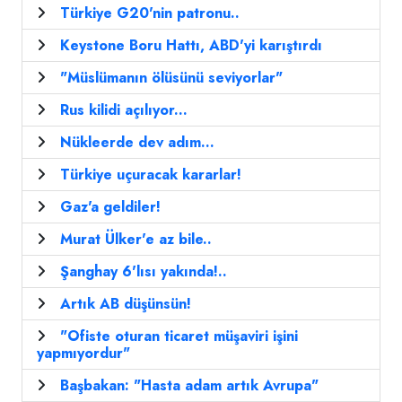
Türkiye G20'nin patronu..
Keystone Boru Hattı, ABD'yi karıştırdı
"Müslümanın ölüsünü seviyorlar"
Rus kilidi açılıyor...
Nükleerde dev adım...
Türkiye uçuracak kararlar!
Gaz'a geldiler!
Murat Ülker'e az bile..
Şanghay 6'lısı yakında!..
Artık AB düşünsün!
"Ofiste oturan ticaret müşaviri işini
yapmıyordur"
Başbakan: "Hasta adam artık Avrupa"