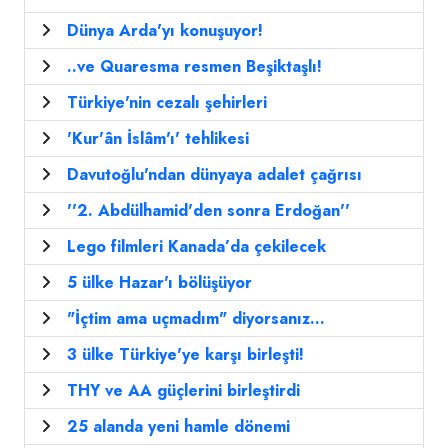
Dünya Arda'yı konuşuyor!
..ve Quaresma resmen Beşiktaşlı!
Türkiye'nin cezalı şehirleri
'Kur'ân İslâm'ı' tehlikesi
Davutoğlu'ndan dünyaya adalet çağrısı
''2. Abdülhamid'den sonra Erdoğan''
Lego filmleri Kanada’da çekilecek
5 ülke Hazar'ı bölüşüyor
"İçtim ama uçmadım" diyorsanız...
3 ülke Türkiye'ye karşı birleşti!
THY ve AA güçlerini birleştirdi
25 alanda yeni hamle dönemi