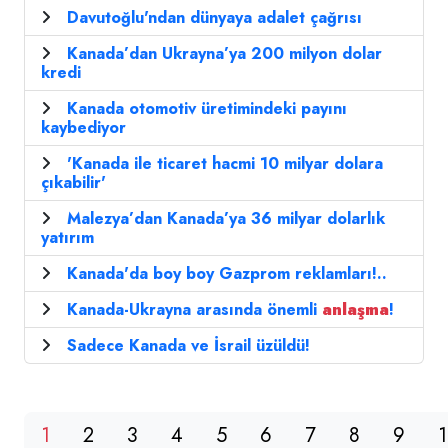
Davutoğlu'ndan dünyaya adalet çağrısı
Kanada’dan Ukrayna’ya 200 milyon dolar
kredi
Kanada otomotiv üretimindeki payını
kaybediyor
'Kanada ile ticaret hacmi 10 milyar dolara
çıkabilir'
Malezya’dan Kanada’ya 36 milyar dolarlık
yatırım
Kanada'da boy boy Gazprom reklamları!..
Kanada-Ukrayna arasında önemli
anlaşma
!
Sadece Kanada ve İsrail üzüldü!
1
2
3
4
5
6
7
8
9