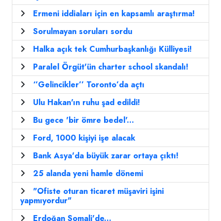
Ermeni iddiaları için en kapsamlı araştırma!
Sorulmayan soruları sordu
Halka açık tek Cumhurbaşkanlığı Külliyesi!
Paralel Örgüt'ün charter school skandalı!
‘’Gelincikler’’ Toronto’da açtı
Ulu Hakan'ın ruhu şad edildi!
Bu gece 'bir ömre bedel'...
Ford, 1000 kişiyi işe alacak
Bank Asya'da büyük zarar ortaya çıktı!
25 alanda yeni hamle dönemi
"Ofiste oturan ticaret müşaviri işini
yapmıyordur"
Erdoğan Somali'de...