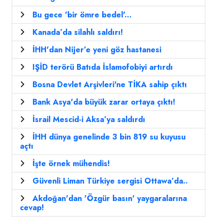
Bu gece 'bir ömre bedel'...
Kanada’da silahlı saldırı!
İHH'dan Nijer’e yeni göz hastanesi
IŞİD terörü Batıda İslamofobiyi artırdı
Bosna Devlet Arşivleri'ne TİKA sahip çıktı
Bank Asya'da büyük zarar ortaya çıktı!
İsrail Mescid-i Aksa’ya saldırdı
İHH dünya genelinde 3 bin 819 su kuyusu
açtı
İşte örnek mühendis!
Güvenli Liman Türkiye sergisi Ottawa’da..
Akdoğan'dan 'Özgür basın' yaygaralarına
cevap!