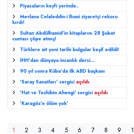
Piyasaların keyfi yerinde..
Mevlana Celaleddin-i Rumi ziyaretçi rekoru
kırdı!
Sultan Abdülhamid'in kitaplarını 28 Şubat
cuntası çöpe atmış!
Türklere ait yeni tarihi bulgular keşif edildi!
İHH'dan dünyaya insanlık dersi...
90 yıl sonra Küba'da ilk ABD başkanı
'Saray Sanatları' sergisi
açıldı
'Hat ve Tezhibin Ahengi' sergisi
açıldı
'Karagöz'e ölüm yok'
1
2
3
4
5
6
7
8
9