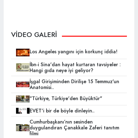
VİDEO GALERİ
Los Angeles yangını için korkunç iddia!
İbn-i Sina'dan hayat kurtaran tavsiyeler :
Hangi gıda neye iyi geliyor?
İşgal Girişiminden Dirilişe 15 Temmuz'un
Anatomisi..
"Türkiye, Türkiye'den Büyüktür"
EVET'i bir de böyle dinleyin..
Cumhurbaşkanı’nın sesinden
duygulandıran Çanakkale Zaferi tanıtım
filmi