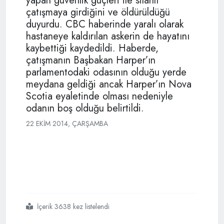
yapan güvenlik güçleri ile silahlı
çatışmaya girdiğini ve öldürüldüğü
duyurdu. CBC haberinde yaralı olarak
hastaneye kaldırılan askerin de hayatını
kaybettiği kaydedildi. Haberde,
çatışmanın Başbakan Harper’ın
parlamentodaki odasının olduğu yerde
meydana geldiği ancak Harper’ın Nova
Scotia eyaletinde olması nedeniyle
odanın boş olduğu belirtildi.
22 EKIM 2014, ÇARŞAMBA
İçerik 3638 kez listelendi
#kanada da
#silahlı
#saldırı