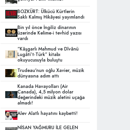
BOZKÜRT: Ülkücü Kürtlerin
Saklı Kalmış Hikâyesi yayımlandı
Bin yıl önce İngiliz dinarının
üzerinde Kelime-i tevhid yazısı
vardı
“Kâşgarlı Mahmud ve Dîvânü
Lugâti’t-Türk” kitabı
okuyucusuyla buluştu
Trudeau'nun oğlu Xavier, müzik
dünyasına adım attı
Kanada Havayolları (Air
Canada), 4,5 milyon dolar
değerindeki müzik aletini uçağa
almadı!
Alev Alatlı hayatını kaybetti!
NİSAN YAĞMURU İLE GELEN