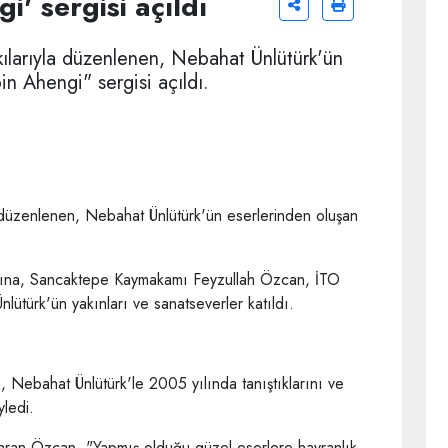
i' sergisi açıldı
kılarıyla düzenlenen, Nebahat Ünlütürk'ün
n Ahengi" sergisi açıldı.
a düzenlenen, Nebahat Ünlütürk'ün eserlerinden oluşan
lışına, Sancaktepe Kaymakamı Feyzullah Özcan, İTO
lütürk'ün yakınları ve sanatseverler katıldı.
 Nebahat Ünlütürk'le 2005 yılında tanıştıklarını ve
yledi.
 aktaran Özcan, "Yapmış olduğu güzel eserlere hayranlık