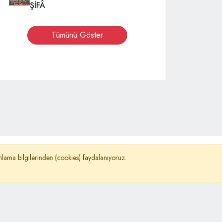
ŞİFÂ
Tümünü Göster
©
TURKNEWS
nımlama bilgilerinden (cookies) faydalanıyoruz.