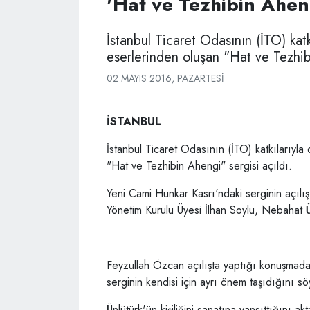
'Hat ve Tezhibin Aheng
İstanbul Ticaret Odasının (İTO) kat
eserlerinden oluşan "Hat ve Tezhibi
02 MAYIS 2016, PAZARTESI
İSTANBUL
İstanbul Ticaret Odasının (İTO) katkılarıyl
"Hat ve Tezhibin Ahengi" sergisi açıldı.
Yeni Cami Hünkar Kasrı'ndaki serginin açı
Yönetim Kurulu Üyesi İlhan Soylu, Nebahat Ün
Feyzullah Özcan açılışta yaptığı konuşmada,
serginin kendisi için ayrı önem taşıdığını sö
Ünlütürk'ün kişiliğini sanatına yansıttığını