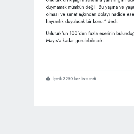
duymamak mümkün değil. Bu yaşına ve yaşadı
olması ve sanat aşkından dolayı nadide es
hayranlık duyulacak bir konu." dedi.
Ünlütürk'ün 100'den fazla eserinin bulunduğ
Mayıs'a kadar görülebilecek.
İçerik 3250 kez listelendi
#nebahat ünlütürk
#hat ve tezhibin ahengi sergisi