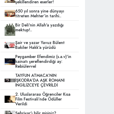
şekillendiren eserler!
650 yıl sonra yine dünyayı
titreten Mehter’in tarihi..
Bir Deli'nin Allah'a yazdığı
mektup!..
Şair ve yazar Yavuz Bülent
Bakiler Hakk'a yürüdü
Peygamber Efendimiz (s.a.v)'in
kainatı şereflendirdiği ay:
Rebiülevvel
TAYFUN ATMACA’NIN
İŞKODRA’DA AŞK ROMANI
İNGİLİZCEYE ÇEVRİLDİ
2. Uluslararası Öğrenciler Kısa
Film Festivali’nde Ödüller
Verildi
Şehriyar'ı bilir misiniz?