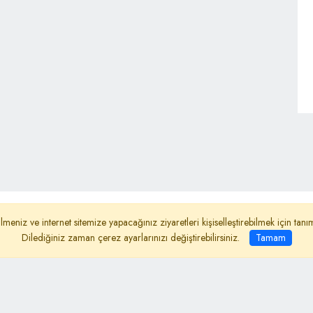
ydınlatma Metni
Reklam
Haber Gönder
lmeniz ve internet sitemize yapacağınız ziyaretleri kişiselleştirebilmek için ta
Dilediğiniz zaman çerez ayarlarınızı değiştirebilirsiniz.
Tamam