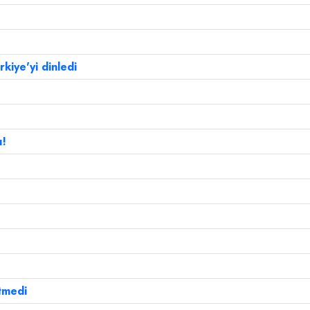
kiye'yi dinledi
ı!
!
tmedi