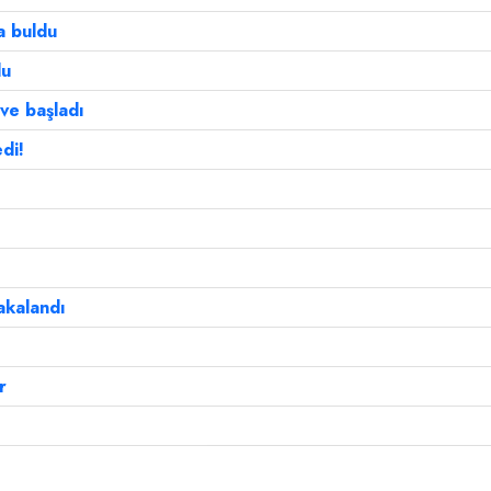
a buldu
du
ve başladı
di!
akalandı
r