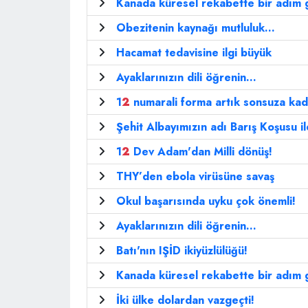
Kanada küresel rekabette bir adım g
Obezitenin kaynağı mutluluk...
Hacamat tedavisine ilgi büyük
Ayaklarınızın dili öğrenin...
1
2
numarali forma artık sonsuza kad
Şehit Albayımızın adı Barış Koşusu i
1
2
Dev Adam'dan Milli dönüş!
THY’den ebola virüsüne savaş
Okul başarısında uyku çok önemli!
Ayaklarınızın dili öğrenin...
Batı'nın IŞİD ikiyüzlülüğü!
Kanada küresel rekabette bir adım g
İki ülke dolardan vazgeçti!