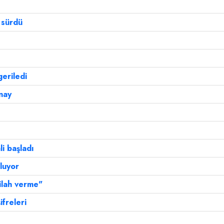
 sürdü
eriledi
nay
li başladı
luyor
ilah verme"
ifreleri