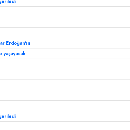
eriledi
ar Erdoğan'ın
le yaşayacak
eriledi