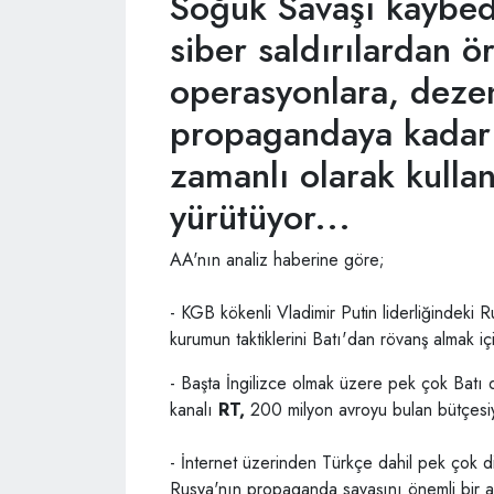
Soğuk Savaşı kaybed
siber saldırılardan ör
operasyonlara, dez
propagandaya kadar
zamanlı olarak kulla
yürütüyor...
AA'nın analiz haberine göre;
- KGB kökenli Vladimir Putin liderliğindeki 
kurumun taktiklerini Batı'dan rövanş almak için
- Başta İngilizce olmak üzere pek çok Batı 
kanalı
RT,
200 milyon avroyu bulan bütçesiy
- İnternet üzerinden Türkçe dahil pek çok
Rusya'nın propaganda savaşını önemli bir ay