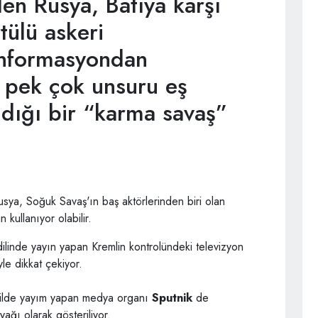
en Rusya, Batıya karşı
tülü askeri
enformasyondan
 pek çok unsuru eş
ndığı bir “karma savaş”
Rusya, Soğuk Savaş'ın baş aktörlerinden biri olan
 kullanıyor olabilir.
dilinde yayın yapan Kremlin kontrolündeki televizyon
le dikkat çekiyor.
 dilde yayım yapan medya organı
Sputnik
de
ağı olarak gösteriliyor.