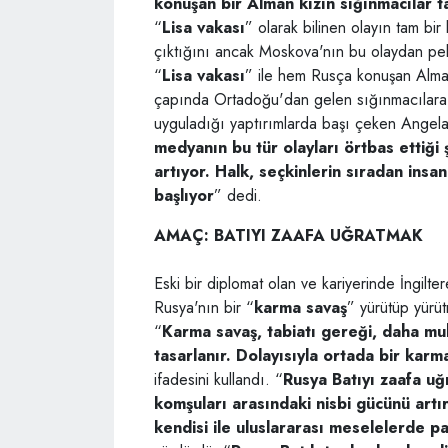
konuşan bir Alman kızın sığınmacılar ta
“
Lisa vakası
” olarak bilinen olayın tam bi
çıktığını ancak Moskova'nın bu olaydan pek
“
Lisa vakası
” ile hem Rusça konuşan Alman
çapında Ortadoğu'dan gelen sığınmacılara 
uyguladığı yaptırımlarda başı çeken Angela
medyanın bu tür olayları örtbas ettiği 
artıyor. Halk, seçkinlerin sıradan ins
başlıyor
” dedi.
AMAÇ: BATIYI ZAAFA UĞRATMAK
Eski bir diplomat olan ve kariyerinde İngilt
Rusya'nın bir “
karma savaş
” yürütüp yürüt
“
Karma savaş, tabiatı gereği, daha m
tasarlanır. Dolayısıyla ortada bir ka
ifadesini kullandı. “
Rusya Batıyı zaafa uğ
komşuları arasındaki nisbi gücünü artı
kendisi ile uluslararası meselelerde p