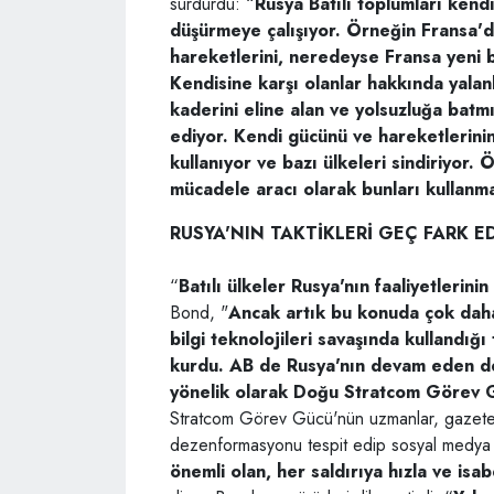
sürdürdü: “
Rusya Batılı toplumları kend
düşürmeye çalışıyor. Örneğin Fransa'da
hareketlerini, neredeyse Fransa yeni b
Kendisine karşı olanlar hakkında yalan
kaderini eline alan ve yolsuzluğa batmı
ediyor. Kendi gücünü ve hareketlerini
kullanıyor ve bazı ülkeleri sindiriyor. 
mücadele aracı olarak bunları kullanm
RUSYA'NIN TAKTİKLERİ GEÇ FARK ED
“
Batılı ülkeler Rusya'nın faaliyetlerini
Bond, "
Ancak artık bu konuda çok daha
bilgi teknolojileri savaşında kullandığ
kurdu. AB de Rusya'nın devam eden d
yönelik olarak Doğu Stratcom Görev G
Stratcom Görev Gücü'nün uzmanlar, gazetecil
dezenformasyonu tespit edip sosyal medya üz
önemli olan, her saldırıya hızla ve is