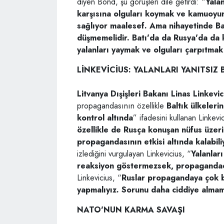
diyen Bond, şu görüşleri dile getirdi: “
Yala
karşısına olguları koymak ve kamuoyunu
sağlıyor maalesef. Ama nihayetinde Bat
düşmemelidir. Batı'da da Rusya'da da ki
yalanları yaymak ve olguları çarpıtmak 
LİNKEVİCİUS: YALANLARI YANITSIZ
Litvanya Dışişleri Bakanı Linas Linkevic
propagandasının özellikle
Baltık ülkeleri
kontrol altında
” ifadesini kullanan Linkevi
özellikle de Rusça konuşan nüfus üzerin
propagandasının etkisi altında kalabili
izlediğini vurgulayan Linkevicius, “
Yalanlar
reaksiyon göstermezsek, propagandada
Linkevicius, “
Ruslar propagandaya çok bü
yapmalıyız. Sorunu daha ciddiye almam
NATO'NUN KARMA SAVAŞI