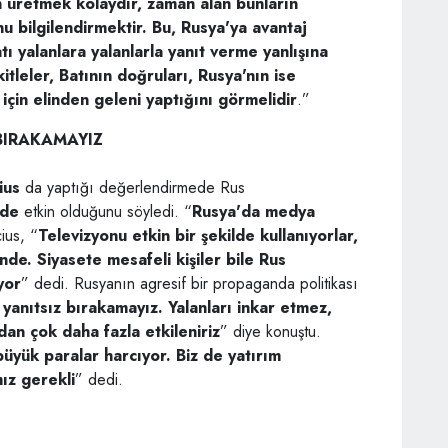
n üretmek kolaydır, zaman alan bunların
 bilgilendirmektir. Bu, Rusya'ya avantaj
ı yalanlara yalanlarla yanıt verme yanlışına
tleler, Batının doğruları, Rusya'nın ise
için elinden geleni yaptığını görmelidir
.”
 BIRAKAMAYIZ
ius
da yaptığı değerlendirmede Rus
nde
etkin olduğunu söyledi. “
Rusya'da medya
cius, “
Televizyonu etkin bir şekilde kullanıyorlar,
de. Siyasete mesafeli kişiler bile Rus
yor
” dedi. Rusyanın agresif bir propaganda politikası
ı yanıtsız bırakamayız. Yalanları inkar etmez,
n çok daha fazla etkileniriz
” diye konuştu.
yük paralar harcıyor. Biz de yatırım
ız gerekli
” dedi.