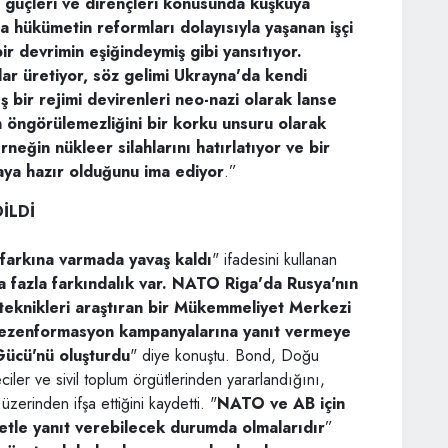
i güçleri ve dirençleri konusunda kuşkuya
 hükümetin reformları dolayısıyla yaşanan işçi
ir devrimin eşiğindeymiş gibi yansıtıyor.
lar üretiyor, söz gelimi Ukrayna'da kendi
ş bir rejimi devirenleri neo-nazi olarak lanse
n öngörülemezliğini bir korku unsuru olarak
Örneğin nükleer silahlarını hatırlatıyor ve bir
aya hazır olduğunu ima ediyor
.”
İLDİ
n farkına varmada yavaş kaldı
" ifadesini kullanan
 fazla farkındalık var. NATO Riga'da Rusya'nın
ı teknikleri araştıran bir Mükemmeliyet Merkezi
ezenformasyon kampanyalarına yanıt vermeye
ücü'nü oluşturdu
" diye konuştu. Bond, Doğu
er ve sivil toplum örgütlerinden yararlandığını,
erinden ifşa ettiğini kaydetti. "
NATO ve AB için
abetle yanıt verebilecek durumda olmalarıdır
”