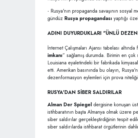
- Rusya'nın propaganda savaşının sosyal 
gündüz
Rusya propagandası
yaptığı özel 
ADINI DUYURDUKLARI "ÜNLÜ DEZE
İnternet Çalışmaları Ajansı tabelası altında
imkanı
” sağlamış durumda. Birimin en çok 
Louisiana eyaletindeki bir fabrikada kimyasa
etti. Amerikan basınında bu olayın, Rusya'n
dezenformasyon eylemleri için prova niteliğ
RUSYA'DAN SİBER SALDIRILAR
Alman Der Spiegel
dergisine konuşan üst 
istihbaratının başta Almanya olmak üzere p
siber saldırılar gerçekleştirdiğinin tespit edi
siber saldırılarda istihbarat örgütlerinin dahl