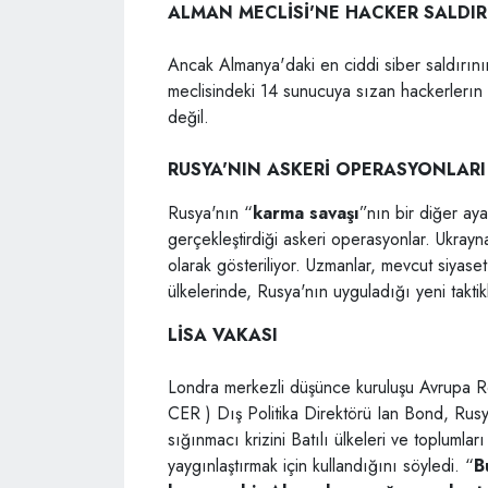
ALMAN MECLİSİ'NE HACKER SALDIR
Ancak Almanya'daki en ciddi siber saldırın
meclisindeki 14 sunucuya sızan hackerlerın ne
değil.
RUSYA'NIN ASKERİ OPERASYONLARI
Rusya'nın “
karma savaşı
”nın bir diğer ay
gerçekleştirdiği askeri operasyonlar. Ukray
olarak gösteriliyor. Uzmanlar, mevcut siyas
ülkelerinde, Rusya'nın uyguladığı yeni taktik
LİSA VAKASI
Londra merkezli düşünce kuruluşu Avrupa 
CER ) Dış Politika Direktörü Ian Bond, Rus
sığınmacı krizini Batılı ülkeleri ve toplumlar
yaygınlaştırmak için kullandığını söyledi. “
B