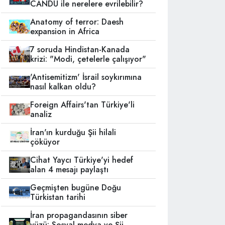
CANDU ile nerelere evrilebilir?
Anatomy of terror: Daesh
expansion in Africa
7 soruda Hindistan-Kanada
krizi: "Modi, çetelerle çalışıyor"
'Antisemitizm' İsrail soykırımına
nasıl kalkan oldu?
Foreign Affairs'tan Türkiye'li
analiz
İran'ın kurduğu Şii hilali
çöküyor
Cihat Yaycı Türkiye'yi hedef
alan 4 mesajı paylaştı
Geçmişten bugüne Doğu
Türkistan tarihi
İran propagandasının siber
yüzü: Sosyal medya ve Şii