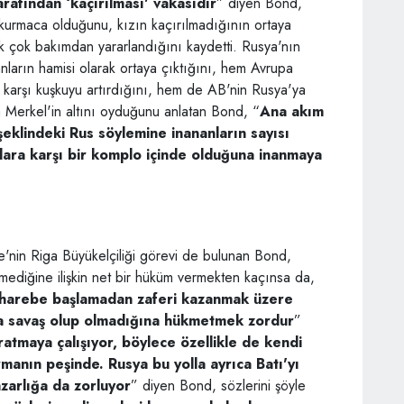
rafından ‘kaçırılması' vakasıdır
” diyen Bond,
r kurmaca olduğunu, kızın kaçırılmadığının ortaya
 çok bakımdan yararlandığını kaydetti. Rusya'nın
ların hamisi olarak ortaya çıktığını, hem Avrupa
karşı kuşkuyu artırdığını, hem de AB'nin Rusya'ya
 Merkel'in altını oyduğunu anlatan Bond, “
Ana akım
şeklindeki Rus söylemine inananların sayısı
anlara karşı bir komplo içinde olduğuna inanmaya
ere'nin Riga Büyükelçiliği görevi de bulunan Bond,
mediğine ilişkin net bir hüküm vermekten kaçınsa da,
uharebe başlamadan zaferi kazanmak üzere
rma savaş olup olmadığına hükmetmek zordur
”
ratmaya çalışıyor, böylece özellikle de kendi
rmanın peşinde. Rusya bu yolla ayrıca Batı'yı
azarlığa da zorluyor
” diyen Bond, sözlerini şöyle