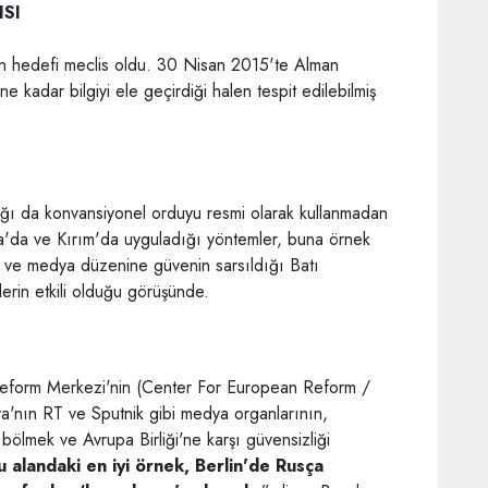
ISI
ın hedefi meclis oldu. 30 Nisan 2015'te Alman
 kadar bilgiyi ele geçirdiği halen tespit edilebilmiş
ağı da konvansiyonel orduyu resmi olarak kullanmadan
na'da ve Kırım'da uyguladığı yöntemler, buna örnek
et ve medya düzenine güvenin sarsıldığı Batı
lerin etkili olduğu görüşünde.
Reform Merkezi'nin (Center For European Reform /
ya'nın RT ve Sputnik gibi medya organlarının,
ı bölmek ve Avrupa Birliği'ne karşı güvensizliği
u alandaki en iyi örnek, Berlin'de Rusça