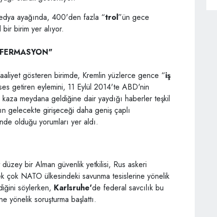
medya ayağında, 400'den fazla “
trol
”ün gece
bir birim yer alıyor.
NFERMASYON"
 faaliyet gösteren birimde, Kremlin yüzlerce gence “
iş
ses getiren eylemini, 11 Eylül 2014'te ABD'nin
l kaza meydana geldiğine dair yaydığı haberler teşkil
ın gelecekte girişeceği daha geniş çaplı
inde olduğu yorumları yer aldı.
düzey bir Alman güvenlik yetkilisi, Rus askeri
ek çok NATO ülkesindeki savunma tesislerine yönelik
ldiğini söylerken,
Karlsruhe'
de federal savcılık bu
ine yönelik soruşturma başlattı.