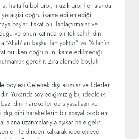
sıra, hatta futbol gibi, müzik gibi her alanda
hiyerarşisi doğru ikame edilemediği
aya başlar. Fakat bu ilahlaştırmalar ve
olduğu ve onun katında bir tek sahih din
 “Allah’tan başka ilah yoktur” ve “Allah’ın
kikat bu iken doğrunun ikame edilmediği
unutmamak gerekir. Zira alemde boşluk
i de böylesi Gelenek dışı akımlar ve liderler
ır. Yukarıda söylediğimiz gibi, ideolojik
bazı dini hareketler de siyasallaşır ve
 dışı dini hareketlerin bir sosyal problem
al alana uzanmalarıyla aşikar hale gelir.
şenler ile dinden kalkarak ideolojileye