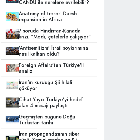
CANDU ile nerelere evrilebilir?
Anatomy of terror: Daesh
expansion in Africa
7 soruda Hindistan-Kanada
krizi: "Modi, çetelerle çalışıyor"
'Antisemitizm' İsrail soykırımına
nasıl kalkan oldu?
Foreign Affairs'tan Türkiye'li
analiz
İran'ın kurduğu Şii hilali
çöküyor
Cihat Yaycı Türkiye'yi hedef
alan 4 mesajı paylaştı
Geçmişten bugüne Doğu
Türkistan tarihi
İran propagandasının siber
yüzü: Sosyal medya ve Şii