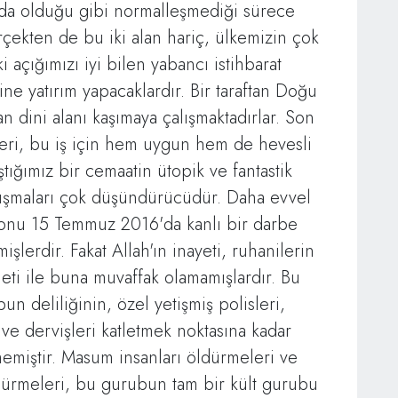
nda olduğu gibi normalleşmediği sürece
çekten de bu iki alan hariç, ülkemizin çok
 açığımızı iyi bilen yabancı istihbarat
ine yatırım yapacaklardır. Bir taraftan Doğu
an dini alanı kaşımaya çalışmaktadırlar. Son
leri, bu iş için hem uygun hem de hevesli
ştığımız bir cemaatin ütopik ve fantastik
kışmaları çok düşündürücüdür. Daha evvel
yonu 15 Temmuz 2016'da kanlı bir darbe
şlerdir. Fakat Allah'ın inayeti, ruhanilerin
eti ile buna muvaffak olamamışlardır. Bu
un deliliğinin, özel yetişmiş polisleri,
m ve dervişleri katletmek noktasına kadar
emiştir. Masum insanları öldürmeleri ve
dürmeleri, bu gurubun tam bir kült gurubu