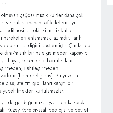
dır.
 olmayan çağdaş mistik kültler daha çok
eri ve onlara inanan saf kitlelerin iyi
kat edilmesi gerekir ki mistik kültler
ı hareketleri anlamamak lazımdır. Tarih
eye bürünebildiğini göstermiştir. Çünkü bu
e dini/mistik bir hale gelmeden kapsayıcı
e hayat, kökenleri itibari ile ilahi
eştirmeden, ilahileştirmeden
 varlıktır (homo religious). Bu yüzden
 olsa, ateizm gibi Tanrı karşıtı bir
a yüceltilmekten kurtulamazlar.
k yerde gördüğümüz, siyasetten kalkarak
li, Kuzey Kore siyasal ideolojisi ve devlet