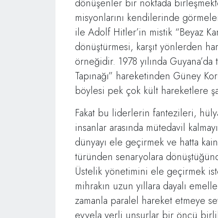
dönüşenler bir noktada birleşmekt
misyonlarını kendilerinde görmele
ile Adolf Hitler’in mistik “Beyaz Ka
dönüştürmesi, karşıt yönlerden ha
örneğidir. 1978 yılında Guyana’da 
Tapınağı” hareketinden Güney Kor
böylesi pek çok kült hareketlere şa
Fakat bu liderlerin fantezileri, hü
insanlar arasında mütedavil kalmay
dünyayı ele geçirmek ve hatta kain
türünden senaryolara dönüştüğünde
Üstelik yönetimini ele geçirmek is
mihrakın uzun yıllara dayalı emeller
zamanla paralel hareket etmeye se
evvela yerli unsurlar bir öncü birlik