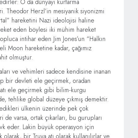
edirler: O da dünyayı kurtarma
ri. Theodor Herzl’in mesiyanik siyonizmi
rtal” hareketini Nazi ideolojisi haline
reket eden böylesi iki mühim hareket
topluca intihar eden Jim Jones’un “Halkın
eli Moon hareketine kadar, çağımız
hit olmuştur.
lyaları ve vehimleri sadece kendisine inanan
ıp bir devleti ele geçirmek, oradan
atı ele geçirmek gibi bilim-kurgu
, tehlike global düzeye çıkmış demektir.
tedikleri ülkenin üzerinde pek çok
i de varsa, ortak çıkarları, bu gurupları
vk eder. Lakin büyük operasyon için
 olarak, bir Truva atı olarak kullanılırlar ve