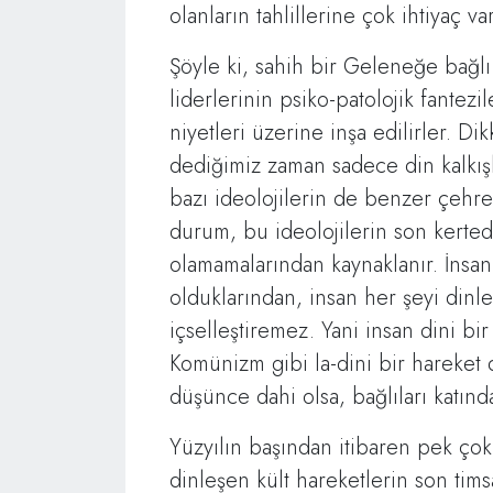
olanların tahlillerine çok ihtiyaç var
Şöyle ki, sahih bir Geleneğe bağlı
liderlerinin psiko-patolojik fantezil
niyetleri üzerine inşa edilirler. Dik
dediğimiz zaman sadece din kalkışl
bazı ideolojilerin de benzer çehr
durum, bu ideolojilerin son kerted
olamamalarından kaynaklanır. İnsan v
olduklarından, insan her şeyi dinl
içselleştiremez. Yani insan dini bir
Komünizm gibi la-dini bir hareket de
düşünce dahi olsa, bağlıları katınd
Yüzyılın başından itibaren pek ço
dinleşen kült hareketlerin son timsa