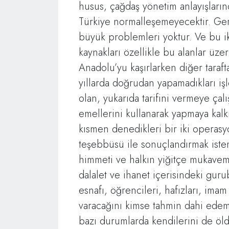
husus, çağdaş yönetim anlayışları
Türkiye normalleşemeyecektir. Ger
büyük problemleri yoktur. Ve bu iki
kaynakları özellikle bu alanlar üzer
Anadolu’yu kaşırlarken diğer taraft
yıllarda doğrudan yapamadıkları iş
olan, yukarıda tarifini vermeye çalı
emellerini kullanarak yapmaya kal
kısmen denedikleri bir iki operas
teşebbüsü ile sonuçlandırmak istemi
himmeti ve halkın yiğitçe mukavem
dalalet ve ihanet içerisindeki gurub
esnafı, öğrencileri, hafızları, ima
varacağını kimse tahmin dahi edem
bazı durumlarda kendilerini de öl