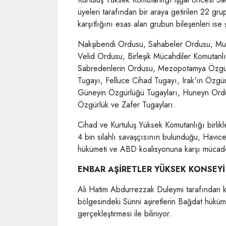
üyeleri tarafından bir araya getirilen 22 gru
karşıtlığını esas alan grubun bileşenleri ise 
Nakşibendi Ordusu, Sahabeler Ordusu, Mu
Velid Ordusu, Birleşik Mücahdiler Komutanlığ
Sabredenlerin Ordusu, Mezopotamya Özgü
Tugayı, Felluce Cihad Tugayı, Irak'ın Özgü
Güneyin Özgürlüğü Tugayları, Huneyn Ordus
Özgürlük ve Zafer Tugayları.
Cihad ve Kurtuluş Yüksek Komutanlığı birlik
4 bin silahlı savaşçısının bulunduğu, Havi
hükümeti ve ABD koalisyonuna karşı mücadele
ENBAR AŞİRETLER YÜKSEK KONSEYİ
Ali Hatim Abdurrezzak Duleymi tarafından k
bölgesindeki Sünni aşiretlerin Bağdat hüküme
gerçekleştirmesi ile biliniyor.