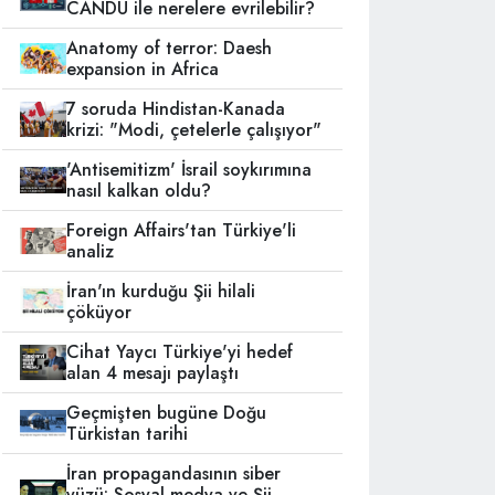
CANDU ile nerelere evrilebilir?
Anatomy of terror: Daesh
expansion in Africa
7 soruda Hindistan-Kanada
krizi: "Modi, çetelerle çalışıyor"
'Antisemitizm' İsrail soykırımına
nasıl kalkan oldu?
Foreign Affairs'tan Türkiye'li
analiz
İran'ın kurduğu Şii hilali
çöküyor
Cihat Yaycı Türkiye'yi hedef
alan 4 mesajı paylaştı
Geçmişten bugüne Doğu
Türkistan tarihi
İran propagandasının siber
yüzü: Sosyal medya ve Şii