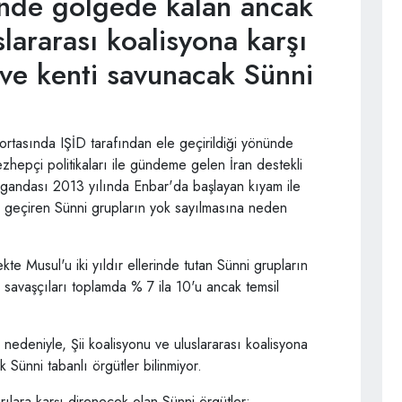
nde gölgede kalan ancak
slararası koalisyona karşı
 ve kenti savunacak Sünni
 ortasında IŞİD tarafından ele geçirildiği yönünde
hepçi politikaları ile gündeme gelen İran destekli
pagandası 2013 yılında Enbar'da başlayan kıyam ile
e geçiren Sünni grupların yok sayılmasına neden
e Musul'u iki yıldır ellerinde tutan Sünni grupların
savaşçıları toplamda % 7 ila 10'u ancak temsil
edeniyle, Şii koalisyonu ve uluslararası koalisyona
 Sünni tabanlı örgütler bilinmiyor.
rılara karşı direnecek olan Sünni örgütler: