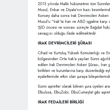
2013 yılında Maliki hükümetinin tüm Sünniler
Musul, Enbar ve Diyala'nın bazı kesimlerind
Konsey daha sonra Irak Devrimcileri Askeri Ş
Musul'u “Irak'ta İran ve ABD işgaline karşı 
IŞİD öncesi ve sonrası süreçte Bağdat hükümet
savaşçısı olduğu ifade edilmektedir.
IRAK DEVRİMCİLERİ ŞÛRASI
Cihad ve Kurtuluş Yüksek Komutanlığı ve En
bölgesinden Orta Irak'a yayılan Sünni ağırl
edilen Irak Devrimcileri Askeri Şûrası, İr
birlikleri ve kurumlarına karşı düzenlediği 
eyaletlerinde etkin olan şuraya bileşenlerind
Sünni aşiretler olarak bilinen şura üyeleri a
Elbuİssa, ElbuZobr, ElbuCumeylat gibi aşire
IRAK FEDAİLERİ BİRLİĞİ