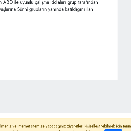
an ABD ile uyumlu çalışma iddiaları grup tarafından
şlarına Sünni grupların yanında katıldığını ilan
ydınlatma Metni
Reklam
Haber Gönder
lmeniz ve internet sitemize yapacağınız ziyaretleri kişiselleştirebilmek için ta