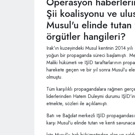
Operasyon haberleri
Şii koalisyonu ve ulu
Musul'u elinde tutan
örgütler hangileri?
Irak'ın kuzeyindeki Musul kentinin 2014 yılı
yoğun bir propaganda süreci başlamıştı. Mez
Maliki hükümeti ve IŞİD taraftarlarının pro
harekete geçen ve bir yıl sonra Musul'u el
olmuştu.
Tüm karşılıklı propagandalara rağmen gerçekt
liderlerinden Hatem Duleymi durumu IŞİD'in 
etmekte, sözleri ile açıklamıştı.
Batı ve Bağdat merkezli IŞİD propagandası n
karşı Musul'u elinde tutan ve kenti savunacak
İşte Musul'u Irak hükümetinden alan ve saldı