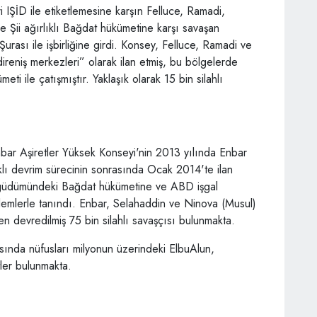
i IŞİD ile etiketlemesine karşın Felluce, Ramadi,
e Şii ağırlıklı Bağdat hükümetine karşı savaşan
urası ile işbirliğine girdi. Konsey, Felluce, Ramadi ve
direniş merkezleri” olarak ilan etmiş, bu bölgelerde
i ile çatışmıştır. Yaklaşık olarak 15 bin silahlı
bar Aşiretler Yüksek Konseyi'nin 2013 yılında Enbar
ıklı devrim sürecinin sonrasında Ocak 2014'te ilan
an güdümündeki Bağdat hükümetine ve ABD işgal
eylemlerle tanındı. Enbar, Selahaddin ve Ninova (Musul)
en devredilmiş 75 bin silahlı savaşçısı bulunmakta.
rasında nüfusları milyonun üzerindeki ElbuAlun,
tler bulunmakta.