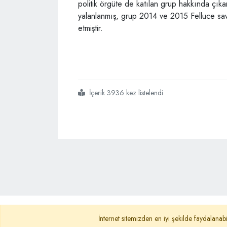
politik örgüte de katılan grup hakkında çık
yalanlanmış, grup 2014 ve 2015 Felluce sava
etmiştir.
İçerik 3936 kez listelendi
#musul
#direnen sünni gruplar
Ana Sayfa
Gizlilik Politikası
KVKK A
İnternet sitemizden en iyi şekilde faydalanabi