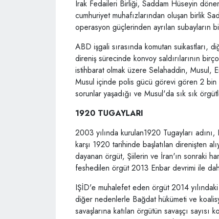
Irak Fedaileri Birliği, Saddam Hüseyin dönem
cumhuriyet muhafızlarından oluşan birlik S
operasyon güçlerinden ayrılan subayların bi
ABD işgali sırasında komutan suikastları, d
direniş sürecinde konvoy saldırılarının birço
istihbarat olmak üzere Selahaddin, Musul, En
Musul içinde polis gücü görevi gören 2 bin s
sorunlar yaşadığı ve Musul'da sık sık örgütl
1920 TUGAYLARI
2003 yılında kurulan1920 Tugayları adını, I.
karşı 1920 tarihinde başlatılan direnişten alı
dayanan örgüt, Şiilerin ve İran'ın sonraki ham
feshedilen örgüt 2013 Enbar devrimi ile daha
IŞİD'e muhalefet eden örgüt 2014 yılındaki 
diğer nedenlerle Bağdat hükümeti ve koalisyo
savaşlarına katılan örgütün savaşçı sayısı ko