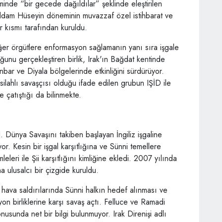
inde “bir gecede dağıldılar” şeklinde eleştirilen
addam Hüseyin döneminin muvazzaf özel istihbarat ve
r kısmı tarafından kuruldu.
iğer örgütlere enformasyon sağlamanın yanı sıra işgale
ğunu gerçekleştiren birlik, Irak'ın Bağdat kentinde
bar ve Diyala bölgelerinde etkinliğini sürdürüyor.
ilahlı savaşçısı olduğu ifade edilen grubun IŞİD ile
e çatıştığı da bilinmekte.
 Dünya Savaşını takiben başlayan İngiliz işgaline
yor. Kesin bir işgal karşıtlığına ve Sünni temellere
leleri ile Şii karşıtlığını kimliğine ekledi. 2007 yılında
 ulusalcı bir çizgide kuruldu.
hava saldırılarında Sünni halkın hedef alınması ve
n birliklerine karşı savaş açtı. Felluce ve Ramadi
nusunda net bir bilgi bulunmuyor. Irak Direnişi adlı