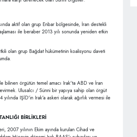
sında aktif olan grup Enbar bölgesinde, İran destekli
aşlaması ile beraber 2013 yılı sonunda yeniden etkin
tkili olan grup Bağdat hükümetinin koalisyonu daveti
rumda.
le bilinen örgütün temel amacı Irak'ta ABD ve İran
virmek. Ulusalcı / Sünni bir yapıya sahip olan örgüt
yılında IŞİD'in Irak'a askeri olarak ağırlık vermesi ile
ANLIĞI BİRLİKLERİ
leri, 2007 yılının Ekim ayında kurulan Cihad ve
Saddam Hüseyin dönemi Irak BAAS'ı subayları ve