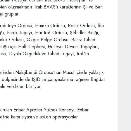
ptan oluşmaktadır. Irak BAAS'ı karakterinin Şii ve Batı
şu gruplar:
rabıteyn Ordusu, Hamza Ordusu, Resul Ordusu, İbn
ı, Faruk Tugayı, Hür Irak Ordusu, Şehidler Birliği,
rlük Ordusu, Özgür Bölge Ordusu, Basra Cihad
rlüğü için Halk Cephesi, Hüseyni Devrim Tugayları,
u, Diyala Özgürlük ve Cihad Tugayı, Irak'ın
lerinden Nakşibendi Ordusu'nun Musul içinde yaklaşık
ce bölgesinde de IŞİD ile çatışmalarına rağmen Bağdat
 verdikleri biliniyor.
urulan Enbar Aşiretler Yüksek Konseyi, Enbar
tine karşı siyasi ve askeri operasyonlar