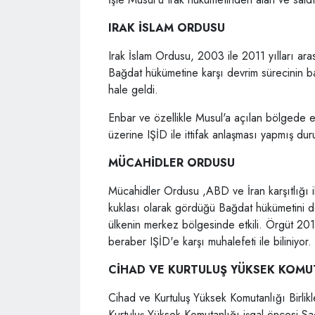
IRAK İSLAM ORDUSU
Irak İslam Ordusu, 2003 ile 2011 yılları ara
Bağdat hükümetine karşı devrim sürecinin b
hale geldi.
Enbar ve özellikle Musul'a açılan bölgede e
üzerine IŞİD ile ittifak anlaşması yapmış du
MÜCAHİDLER ORDUSU
Mücahidler Ordusu ,ABD ve İran karşıtlığı i
kuklası olarak gördüğü Bağdat hükümetini de
ülkenin merkez bölgesinde etkili. Örgüt 2014 
beraber IŞİD'e karşı muhalefeti ile biliniyor.
CİHAD VE KURTULUŞ YÜKSEK KOMUT
Cihad ve Kurtuluş Yüksek Komutanlığı Birlik
Kurtuluş Yüksek Komutanlığı işgal öncesi 