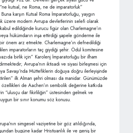
se “ne kutsal, ne Roma, ne de imparatorluk”
r. Buna karşın Kutsal Roma İmparatorluğu, yaygın
 üzere modern Avrupa devletlerinin selefi olarak
ı kabul edildiğinde kurucu figür olan Charlemagne’ın
eya hükümdarın inşa ettirdiği şapele gönderme ile
ı bir önem arz etmekte. Charlemagne’ın defnedildiği
en imparatorların taç giydiği şehir. Ödül komitesine
azıda birlik için” Karolenj İmparatorluğu bir ilham
irmektedir; Avrupa’nın iktisadi ve siyasi birleşmesi için
nya Savaşı’nda Müttefiklerin doğuya doğru ilerleyişinde
tirilen” ilk Alman şehri olması da manidar. Günümüzde
 özellikleri de Aachen’ın sembolik değerine katkıda
n “ulusçu dar fikirliliğin” üstesinden gelmek ve
e uygun bir sınır konumu söz konusu.
upa’nın simgesel vaziyetine bir göz atıldığında,
ğuşundan bugüne kadar Hristiyanlık ile ve geniş bir