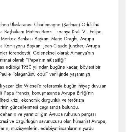
en Uluslararası Charlemagne (Şarlman) Ödülü’nü
lya Başbakanı Matteo Renzi, İspanya Kralı VI. Felipe,
 Merkez Bankası Başkanı Mario Draghi, Avrupa
pa Komisyonu Başkanı Jean-Claude Juncker, Avrupa
mler törendeydi. Geleneksel olarak Almanya’nın
isnai olarak “Papa’nın müsaitliği”
as edildiği 1950 yılından bugüne kadar, böylesi bir
Paul’e “olağanüstü ödül” verilişinde yaşanmıştı.
 yazar Elie Wiesel’e referansla bugün ihtiyaç duyulan
nli Papa Francis, konuşmasında Avrupa Birliği’nin
mülteci krizi, ekonomik durgunluk ve terörizm
krinin güncellenmesi çağrısında bulundu.
 dehanın ve yaratıcılığın Avrupa ruhunun parçası
krasi ve özgürlüğün savunucusu olan hümanist Avrupa,
ıların, müzisyenlerin, edebiyat insanlarının yurdu