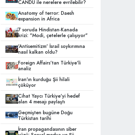
CANDU ile nerelere evrilebilir?
Anatomy of terror: Daesh
expansion in Africa
7 soruda Hindistan-Kanada
krizi: "Modi, çetelerle çalışıyor"
'Antisemitizm' İsrail soykırımına
nasıl kalkan oldu?
Foreign Affairs'tan Türkiye'li
analiz
İran'ın kurduğu Şii hilali
çöküyor
Cihat Yaycı Türkiye'yi hedef
alan 4 mesajı paylaştı
Geçmişten bugüne Doğu
Türkistan tarihi
İran propagandasının siber
yüzü: Sosyal medya ve Şii