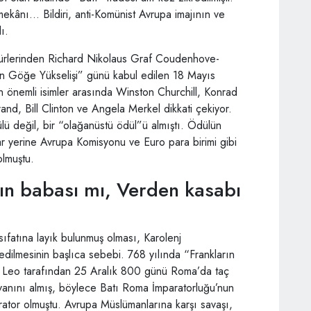
ı mekânı… Bildiri, anti-Komünist Avrupa imajının ve
ı.
igürlerinden Richard Nikolaus Graf Coudenhove-
’nın Göğe Yükselişi” günü kabul edilen 18 Mayıs
n önemli isimler arasında Winston Churchill, Konrad
nd, Bill Clinton ve Angela Merkel dikkati çekiyor.
lü değil, bir “olağanüstü ödül”ü almıştı. Ödülün
lar yerine Avrupa Komisyonu ve Euro para birimi gibi
olmuştu.
n babası mı, Verden kasabı
ıfatına layık bulunmuş olması, Karolenj
dilmesinin başlıca sebebi. 768 yılında “Frankların
I. Leo tarafından 25 Aralık 800 günü Roma’da taç
nvanını almış, böylece Batı Roma İmparatorluğu’nun
arator olmuştu. Avrupa Müslümanlarına karşı savaşı,