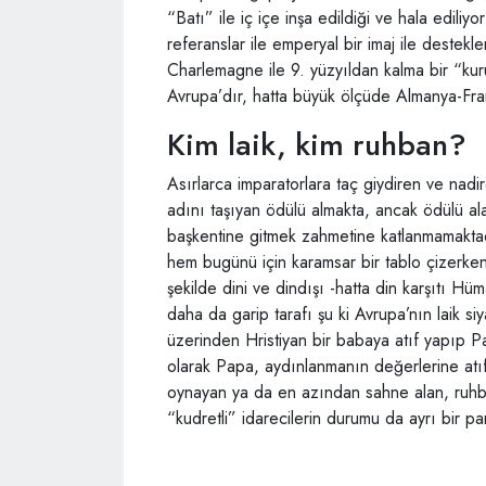
“Batı” ile iç içe inşa edildiği ve hala ediliy
referanslar ile emperyal bir imaj ile destek
Charlemagne ile 9. yüzyıldan kalma bir “ku
Avrupa’dır, hatta büyük ölçüde Almanya-Fra
Kim laik, kim ruhban?
Asırlarca imparatorlara taç giydiren ve nadi
adını taşıyan ödülü almakta, ancak ödülü al
başkentine gitmek zahmetine katlanmamaktadır
hem bugünü için karamsar bir tablo çizerken h
şekilde dini ve dindışı -hatta din karşıtı Hüm
daha da garip tarafı şu ki Avrupa’nın laik siy
üzerinden Hristiyan bir babaya atıf yapıp P
olarak Papa, aydınlanmanın değerlerine atı
oynayan ya da en azından sahne alan, ruhban
“kudretli” idarecilerin durumu da ayrı bir pa