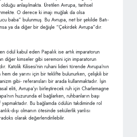
or olduğu anlaşılmakta. Üretilen Avrupa, tarihsel
lenmekte. O derece ki imajı muğlak da olsa
rucu baba” bulunmuş. Bu Avrupa, net bir şekilde Batı-
nsa ya da diğer bir değişle “Çekirdek Avrupa”dır.
ren ödül kabul eden Papalık ise artık imparatorun
an diğer kimseler gibi seremoni için imparatorun
. Katolik Kilisesi’nin ruhani lideri törende Avrupa’nın
em de yarını için bir teklifte bulunurken, çelişkili bir
anizm gibi- referansları bir arada kullanmaktadır. İşin
asal eliti, Avrupa’yı birleştirecek ruh için Charlemagne
apa’nın huzurunda el bağlarken, ruhbanların başı
f yapmaktadır. Bu bağlamda ödülün takdiminde rol
lık-dışı olmanın ötesinde sekülerlik yanlısı
radoks olarak değerlendirilebilir.