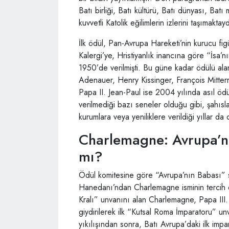
Batı birliği, Batı kültürü, Batı dünyası, Bat
kuvvetli Katolik eğilimlerin izlerini taşımaktayd
İlk ödül, Pan-Avrupa Hareketi’nin kurucu f
Kalergi’ye, Hristiyanlık inancına göre “İsa
1950’de verilmişti. Bu güne kadar ödülü ala
Adenauer, Henry Kissinger, François Mitterra
Papa II. Jean-Paul ise 2004 yılında asıl ödü
verilmediği bazı seneler olduğu gibi, şahıs
kurumlara veya yeniliklere verildiği yıllar da 
Charlemagne: Avrupa’nı
mı?
Ödül komitesine göre “Avrupa’nın Babası” s
Hanedanı’ndan Charlemagne isminin tercih e
Kralı” unvanını alan Charlemagne, Papa II
giydirilerek ilk “Kutsal Roma İmparatoru” u
yıkılışından sonra, Batı Avrupa’daki ilk imp