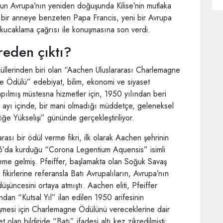
un Avrupa’nın yeniden doğuşunda Kilise’nin mutlaka
ı bir anneye benzeten Papa Francis, yeni bir Avrupa
i kucaklama çağrısı ile konuşmasına son verdi.
eden çıktı?
i ödüllerinden biri olan “Aachen Uluslararası Charlemagne
 Ödülü” edebiyat, bilim, ekonomi ve siyaset
pılmış müstesna hizmetler için, 1950 yılından beri
s ayı içinde, bir mani olmadığı müddetçe, geleneksel
öğe Yükselişi” gününde gerçekleştiriliyor.
arası bir ödül verme fikri, ilk olarak Aachen şehrinin
46’da kurduğu “Corona Legentium Aquensis” isimli
eme gelmiş. Pfeiffer, başlamakta olan Soğuk Savaş
 fikirlerine referansla Batı Avrupalıların, Avrupa’nın
düşüncesini ortaya atmıştı. Aachen eliti, Pfeiffer
an “Kutsal Yıl” ilan edilen 1950 arifesinin
eşmesi için Charlemagne Ödülünü vereceklerine dair
t olan bildiride “Batı” ifadesi altı kez zikredilmişti: