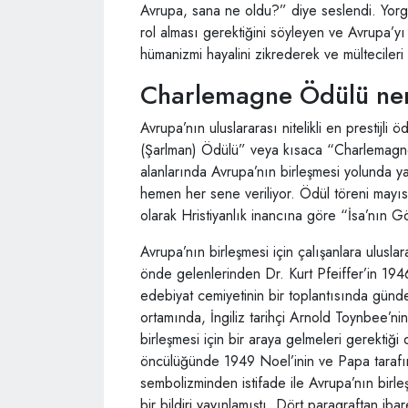
Avrupa, sana ne oldu?” diye seslendi. Yorg
rol alması gerektiğini söyleyen ve Avrupa’y
hümanizmi hayalini zikrederek ve mülteciler
Charlemagne Ödülü ner
Avrupa’nın uluslararası nitelikli en prestijl
(Şarlman) Ödülü” veya kısaca “Charlemagne
alanlarında Avrupa’nın birleşmesi yolunda ya
hemen her sene veriliyor. Ödül töreni mayı
olarak Hristiyanlık inancına göre “İsa’nın G
Avrupa’nın birleşmesi için çalışanlara uluslar
önde gelenlerinden Dr. Kurt Pfeiffer’in 19
edebiyat cemiyetinin bir toplantısında günd
ortamında, İngiliz tarihçi Arnold Toynbee’nin
birleşmesi için bir araya gelmeleri gerektiği 
öncülüğünde 1949 Noel’inin ve Papa tarafınd
sembolizminden istifade ile Avrupa’nın birl
bir bildiri yayınlamıştı. Dört paragraftan ibare