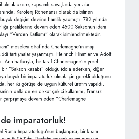
hil olmak üzere, kapsamlı savaşlarda yer alan
anında, Karolenj Rönenansı olarak da bilinen
 büyük değişim devrine hamilik yapmıştı. 782 yılında
nlığı pratiklerine devam eden 4500 Saksonun idam
u olayı “Verden Katliamı” olarak isimlendirmektedir.
tliam” meselesi etrafında Charlemagne’ın imajı
iddi tartışmalar yaşanmıştı. Heinrich Himmler ve Adolf
dı. Ana hatlarıyla, bir taraf Charlemagne’ın yerel
 bir “Sakson kasabı” olduğu iddia ederken, diğer
veya büyük bir imparatorluk olmak için gerekli olduğunu
, her iki görüşe de uygun kültürel üretim yapıldı.
inin belki de en dikkat çekici kullanımı, Fransız
dar çarpışmaya devam eden “Charlemagne
 de imparatorluk!
al Roma İmparatorluğu’nun başlangıcı, bir kısım
ç giydiği 962’dir. Devletin gerçek siyasi gücü ve