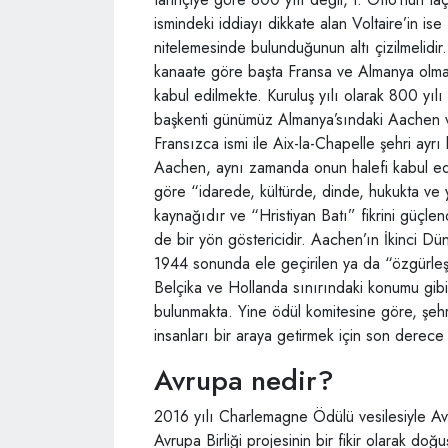
ismindeki iddiayı dikkate alan Voltaire’in i
nitelemesinde bulunduğunun altı çizilmelidi
kanaate göre başta Fransa ve Almanya olmak
kabul edilmekte. Kuruluş yılı olarak 800 yıl
başkenti günümüz Almanya’sındaki Aachen v
Fransızca ismi ile Aix-la-Chapelle şehri ayr
Aachen, aynı zamanda onun halefi kabul edil
göre “idarede, kültürde, dinde, hukukta ve y
kaynağıdır ve “Hristiyan Batı” fikrini güçlend
de bir yön göstericidir. Aachen’ın İkinci Dü
1944 sonunda ele geçirilen ya da “özgürleş
Belçika ve Hollanda sınırındaki konumu gibi
bulunmakta. Yine ödül komitesine göre, şehri
insanları bir araya getirmek için son derec
Avrupa nedir?
2016 yılı Charlemagne Ödülü vesilesiyle Avr
Avrupa Birliği projesinin bir fikir olarak do