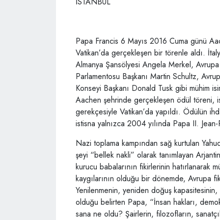
İSTANBUL
Papa Francis 6 Mayıs 2016 Cuma günü Aach
Vatikan’da gerçekleşen bir törenle aldı. İta
Almanya Şansölyesi Angela Merkel, Avrupa
Parlamentosu Başkanı Martin Schultz, Avru
Konseyi Başkanı Donald Tusk gibi mühim isi
Aachen şehrinde gerçekleşen ödül töreni, ist
gerekçesiyle Vatikan’da yapıldı. Ödülün ihd
istisna yalnızca 2004 yılında Papa II. Jean-
Nazi toplama kampından sağ kurtulan Yahudi
şeyi “bellek nakli” olarak tanımlayan Arjanti
kurucu babalarının fikirlerinin hatırlanarak 
kaygılarının olduğu bir dönemde, Avrupa fi
Yenilenmenin, yeniden doğuş kapasitesinin,
olduğu belirten Papa, “İnsan hakları, demo
sana ne oldu? Şairlerin, filozofların, sanatç