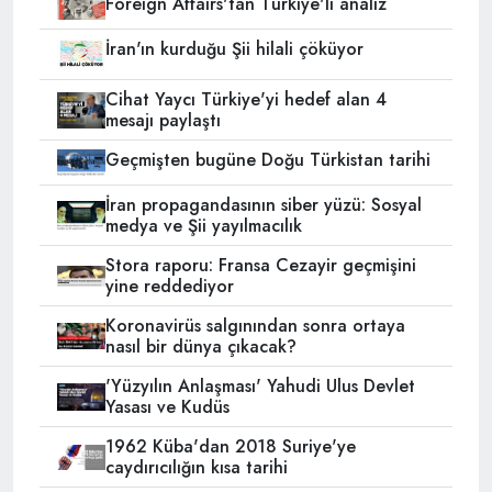
Foreign Affairs'tan Türkiye'li analiz
İran'ın kurduğu Şii hilali çöküyor
Cihat Yaycı Türkiye'yi hedef alan 4
mesajı paylaştı
Geçmişten bugüne Doğu Türkistan tarihi
İran propagandasının siber yüzü: Sosyal
medya ve Şii yayılmacılık
Stora raporu: Fransa Cezayir geçmişini
yine reddediyor
Koronavirüs salgınından sonra ortaya
nasıl bir dünya çıkacak?
'Yüzyılın Anlaşması' Yahudi Ulus Devlet
Yasası ve Kudüs
1962 Küba'dan 2018 Suriye'ye
caydırıcılığın kısa tarihi