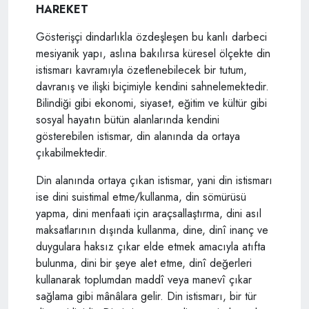
HAREKET
Gösterişçi dindarlıkla özdeşleşen bu kanlı darbeci
mesiyanik yapı, aslına bakılırsa küresel ölçekte din
istismarı kavramıyla özetlenebilecek bir tutum,
davranış ve ilişki biçimiyle kendini sahnelemektedir.
Bilindiği gibi ekonomi, siyaset, eğitim ve kültür gibi
sosyal hayatın bütün alanlarında kendini
gösterebilen istismar, din alanında da ortaya
çıkabilmektedir.
Din alanında ortaya çıkan istismar, yani din istismarı
ise dini suistimal etme/kullanma, din sömürüsü
yapma, dini menfaati için araçsallaştırma, dini asıl
maksatlarının dışında kullanma, dine, dinî inanç ve
duygulara haksız çıkar elde etmek amacıyla atıfta
bulunma, dini bir şeye alet etme, dinî değerleri
kullanarak toplumdan maddî veya manevî çıkar
sağlama gibi mânâlara gelir. Din istismarı, bir tür