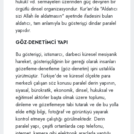
hukukî vd. sermayeleri üzerinden güç devşiren bir
örgütlü dinsel organizasyondur. Kur'an'da "Aldatıcı
sizi Allah ile aldatmasın" ayetinde ifadesini bulan
aldatıcı, tam anlamıyla bu gösterişçi dindar paralel
yapıdır.
GÖZ-DENETİMCİ YAPI
Bu gösterişçi, istismarcı, darbeci küresel mesiyanik
hareket, gösterişçiliğinin bir gereği olarak insanları
gözetleme-denetleme (göz-denetim) işini ustalıkla
yürütmüştür. Türkiye'de ve küresel ölçekte para
merkezli çalışan söz konusu paralel derin yapının,
siyasal, bürokratik, ekonomik, dinsel, hukuksal ve
eğitimsel aktörler başta olmak üzere toplumu,
dinleme ve gözetlemeye tabi tutarak ve de bu yolla
elde ettiği bilgi, fotoğraf ve görüntüyü yayarak
kontrol etmeye çalıştığı görülmektedir. Derin
paralel yapı, çeşitli ortamlarda cep telefonu,
internet, kamera gibi elektronik araçlarla yaptığı