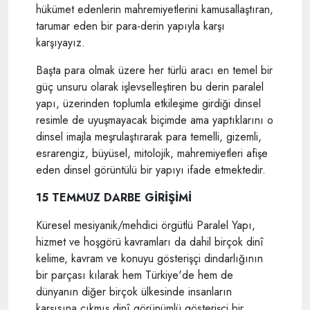
hükümet edenlerin mahremiyetlerini kamusallaştıran,
tarumar eden bir para-derin yapıyla karşı
karşıyayız.
Başta para olmak üzere her türlü aracı en temel bir
güç unsuru olarak işlevselleştiren bu derin paralel
yapı, üzerinden toplumla etkileşime girdiği dinsel
resimle de uyuşmayacak biçimde ama yaptıklarını o
dinsel imajla meşrulaştırarak para temelli, gizemli,
esrarengiz, büyüsel, mitolojik, mahremiyetleri afişe
eden dinsel görüntülü bir yapıyı ifade etmektedir.
15 TEMMUZ DARBE GİRİŞİMİ
Küresel mesiyanik/mehdici örgütlü Paralel Yapı,
hizmet ve hoşgörü kavramları da dahil birçok dinî
kelime, kavram ve konuyu gösterişçi dindarlığının
bir parçası kılarak hem Türkiye'de hem de
dünyanın diğer birçok ülkesinde insanların
karşısına çıkmış dinî görünümlü gösterişçi bir