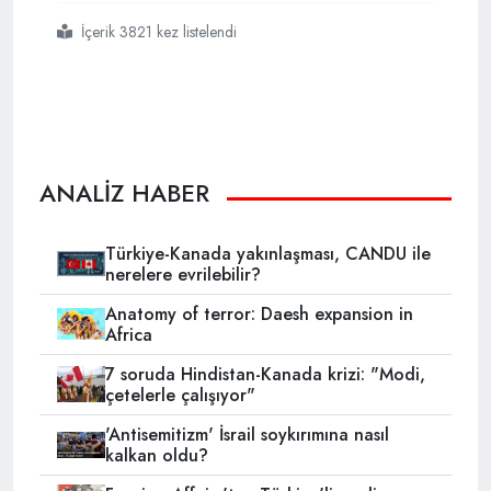
İçerik 3821 kez listelendi
#fetö
#fetullah gülen
#15 temmuz
#paralel yapı
ANALİZ HABER
Türkiye-Kanada yakınlaşması, CANDU ile
nerelere evrilebilir?
Anatomy of terror: Daesh expansion in
Africa
7 soruda Hindistan-Kanada krizi: "Modi,
çetelerle çalışıyor"
'Antisemitizm' İsrail soykırımına nasıl
kalkan oldu?