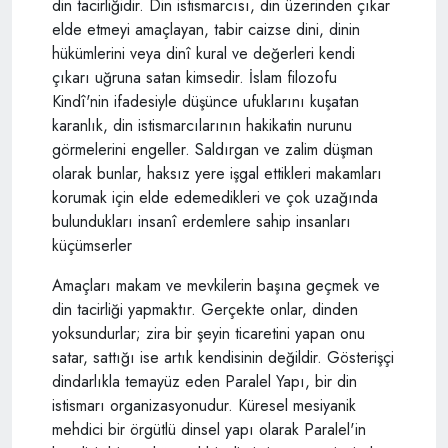
din tacirliğidir. Din istismarcısı, din üzerinden çıkar
elde etmeyi amaçlayan, tabir caizse dini, dinin
hükümlerini veya dinî kural ve değerleri kendi
çıkarı uğruna satan kimsedir. İslam filozofu
Kindî'nin ifadesiyle düşünce ufuklarını kuşatan
karanlık, din istismarcılarının hakikatin nurunu
görmelerini engeller. Saldırgan ve zalim düşman
olarak bunlar, haksız yere işgal ettikleri makamları
korumak için elde edemedikleri ve çok uzağında
bulundukları insanî erdemlere sahip insanları
küçümserler
Amaçları makam ve mevkilerin başına geçmek ve
din tacirliği yapmaktır. Gerçekte onlar, dinden
yoksundurlar; zira bir şeyin ticaretini yapan onu
satar, sattığı ise artık kendisinin değildir. Gösterişçi
dindarlıkla temayüz eden Paralel Yapı, bir din
istismarı organizasyonudur. Küresel mesiyanik
mehdici bir örgütlü dinsel yapı olarak Paralel'in