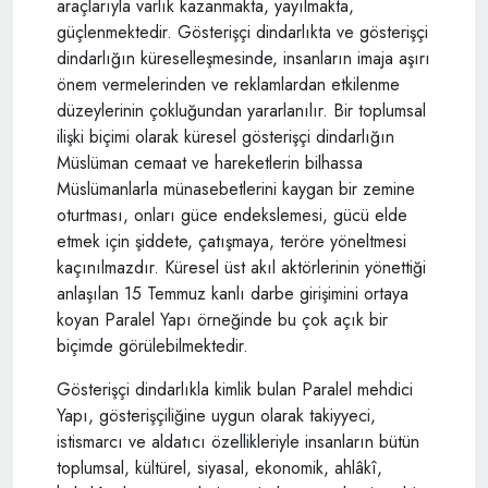
araçlarıyla varlık kazanmakta, yayılmakta,
güçlenmektedir. Gösterişçi dindarlıkta ve gösterişçi
dindarlığın küreselleşmesinde, insanların imaja aşırı
önem vermelerinden ve reklamlardan etkilenme
düzeylerinin çokluğundan yararlanılır. Bir toplumsal
ilişki biçimi olarak küresel gösterişçi dindarlığın
Müslüman cemaat ve hareketlerin bilhassa
Müslümanlarla münasebetlerini kaygan bir zemine
oturtması, onları güce endekslemesi, gücü elde
etmek için şiddete, çatışmaya, teröre yöneltmesi
kaçınılmazdır. Küresel üst akıl aktörlerinin yönettiği
anlaşılan 15 Temmuz kanlı darbe girişimini ortaya
koyan Paralel Yapı örneğinde bu çok açık bir
biçimde görülebilmektedir.
Gösterişçi dindarlıkla kimlik bulan Paralel mehdici
Yapı, gösterişçiliğine uygun olarak takiyyeci,
istismarcı ve aldatıcı özellikleriyle insanların bütün
toplumsal, kültürel, siyasal, ekonomik, ahlâkî,