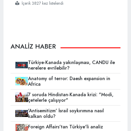
İçerik 3827 kez listelendi
#fetö
#oryantalizm
#devşirme proje
ANALİZ HABER
Türkiye-Kanada yakınlaşması, CANDU ile
nerelere evrilebilir?
Anatomy of terror: Daesh expansion in
Africa
7 soruda Hindistan-Kanada krizi: "Modi,
çetelerle çalışıyor"
'Antisemitizm' İsrail soykırımına nasıl
kalkan oldu?
Foreign Affairs'tan Türkiye'li analiz