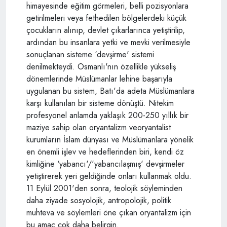
himayesinde eğitim görmeleri, belli pozisyonlara
getirilmeleri veya fethedilen bölgelerdeki küçük
çocukların alınıp, devlet çıkarlarınca yetiştirilip,
ardından bu insanlara yetki ve mevki verilmesiyle
sonuçlanan sisteme ‘devşirme' sistemi
denilmekteydi. Osmanlı'nın özellikle yükseliş
dönemlerinde Müslümanlar lehine başarıyla
uygulanan bu sistem, Batı'da adeta Müslümanlara
karşı kullanılan bir sisteme dönüştü. Nitekim
profesyonel anlamda yaklaşık 200-250 yıllık bir
maziye sahip olan oryantalizm veoryantalist
kurumların İslam dünyası ve Müslümanlara yönelik
en önemli işlev ve hedeflerinden biri, kendi öz
kimliğine ‘yabancı'/'yabancılaşmış' devşirmeler
yetiştirerek yeri geldiğinde onları kullanmak oldu.
11 Eylül 2001'den sonra, teolojik söyleminden
daha ziyade sosyolojik, antropolojik, politik
muhteva ve söylemleri öne çıkan oryantalizm için
bu amaç çok daha belirgin.