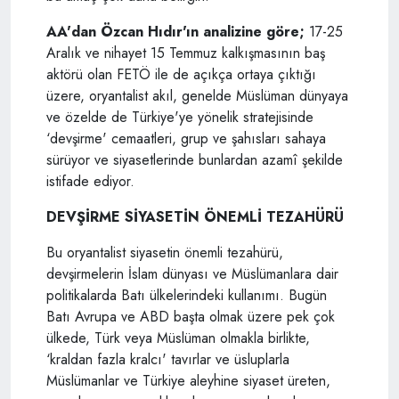
AA'dan Özcan Hıdır'ın analizine göre;
17-25
Aralık ve nihayet 15 Temmuz kalkışmasının baş
aktörü olan FETÖ ile de açıkça ortaya çıktığı
üzere, oryantalist akıl, genelde Müslüman dünyaya
ve özelde de Türkiye'ye yönelik stratejisinde
‘devşirme' cemaatleri, grup ve şahısları sahaya
sürüyor ve siyasetlerinde bunlardan azamî şekilde
istifade ediyor.
DEVŞİRME SİYASETİN ÖNEMLİ TEZAHÜRÜ
Bu oryantalist siyasetin önemli tezahürü,
devşirmelerin İslam dünyası ve Müslümanlara dair
politikalarda Batı ülkelerindeki kullanımı. Bugün
Batı Avrupa ve ABD başta olmak üzere pek çok
ülkede, Türk veya Müslüman olmakla birlikte,
‘kraldan fazla kralcı' tavırlar ve üsluplarla
Müslümanlar ve Türkiye aleyhine siyaset üreten,