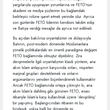
yargılarıyla uyuşmayan yorumlarına ve FETÖ'nün
akademi ve medya yüzlerinin bu bağlamdaki
belirleyici rolüne işaret etmek yerinde olur. Ayrıca
son günlerde FETÖ liderinin kendisini takdim edişi
ve Batıya verdiği mesajlar da ayrıca not edilmeli.
Bu açıdan bakılırsa oryantalizmin ve dolayısıyla
Batının, post-modern dönemde Müslümanlara
yönelik politikalardaki en önemli paradigma değişimi
FETÖ bağlamında olmuştur diyebiliriz. Zira
devşirmelerle ilgili oryantalizmin klasik yöntemi, ana
akım İslam anlayışının karşısında onları, nispeten
marjinal grupları desteklemek ve onların
argümanlarını yeniden biçimlendirerek kullanmaktır.
Ancak FETÖ bağlamında ortaya çıkmıştır ki, ana
akım İslam'a dahilmiş gibi görünen FETÖ, esası
itibariyle İslam'a karşı kullanılmak üzere ‘devşirilmiş'
bir yapıymış. Başlangıcından itibaren mi bu
böyleydi, yoksa belli bir dönemde mi