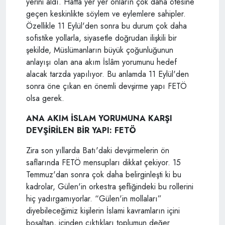
yerini aldı. Hatta yer yer onların çok daha ötesine
geçen keskinlikte söylem ve eylemlere sahipler.
Özellikle 11 Eylül'den sonra bu durum çok daha
sofistike yollarla, siyasetle doğrudan ilişkili bir
şekilde, Müslümanların büyük çoğunluğunun
anlayışı olan ana akım İslâm yorumunu hedef
alacak tarzda yapılıyor. Bu anlamda 11 Eylül'den
sonra öne çıkan en önemli devşirme yapı FETÖ
olsa gerek.
ANA AKIM İSLAM YORUMUNA KARŞI
DEVŞİRİLEN BİR YAPI: FETÖ
Zira son yıllarda Batı'daki devşirmelerin ön
saflarında FETÖ mensupları dikkat çekiyor. 15
Temmuz'dan sonra çok daha belirginleşti ki bu
kadrolar, Gülen'in orkestra şefliğindeki bu rollerini
hiç yadırgamıyorlar. “Gülen'in mollaları”
diyebileceğimiz kişilerin İslami kavramların içini
boşaltan, içinden çıktıkları toplumun değer