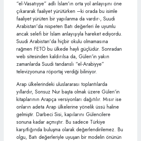
“el-Vasatıyye” adlı İslam'ın orta yol anlayışını öne
çıkararak faaliyet yürütürken –ki orada bu isimle
faaliyet yürüten bir yapılanma da vardır-, Suudi
Arabistan'da nispeten Batı değerleri ile uyumlu
ancak selefi bir İslam anlayışıyla hareket ediyordu.
Suudi Arabistan'da hiçbir okulu olmamasına
rağmen FETÖ bu ülkede hayli güçlüdür. Sonradan
web sitesinden kaldırılsa da, Gülen'in yakın
zamanlarda Suudi tandanslı “el-Arabiyye”
televizyonuna röportaj verdiği biliniyor.
Arap ülkelerindeki uluslararası toplantılarda
yıllardır, Sonsuz Nur başta olmak üzere Gülen'in
kitaplarının Arapça versiyonları dağıtılır. Mısır ise
onların adeta Arap ülkelerine yönelik üssü haline
gelmiştir. Darbeci Sisi, kapılarını Gülencilere
sonuna kadar açmıştır. Bu sadece Türkiye
karşıtlığında buluşma olarak değerlendirilemez. Bu
olgu, Batı değerleriyle uyuşan bir modelin önünün