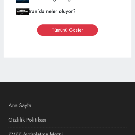
İran'da neler oluyor?
Tümünü Göster
Ana Sayfa
Gizlilik Politikası
KVKK Aydınlatma Metni