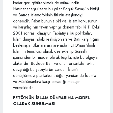
kadar geri götürebilmek de mümkündür.
Hatırlanacağı üzere bu yıllar Soğuk Savaş'ın bittiği
ve Batıda İslamofobinin fitilinin ateşlendiği
dönemdir. Fakat bununla birlikte, İslam korkusunun
ve karşıtlığının tavan yaptığı dönem tabii ki 11 Eylül
2001 sonrası olmuştur. Tabiatıyla bu politikalar,
İslam dünyasındaki reaksiyonları ve Batı karşıtlığını
beslemiştir. Uluslararası arenada FETÖ'nün ‘ılımlı
İslam'ın temsilcisi olarak desteklenip Sünnilik
içerisinden bir model olarak teşviki, işte bu olguyla
alakalıdır. Böylece Batı ve onun oryantalist aklı,
devşirdiği bu yapıyla bir yandan İslam'ı
dönüştürmeyi planlarken, diğer yandan da İslam'a
ve Müslümanlara karşı olmadığı mesajını
vermektedir.
FETÖ'NÜN İSLAM DÜNYASINA MODEL
OLARAK SUNULMASI