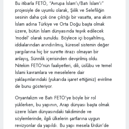
Bu itibarla FETÖ, “Avrupa İslam'ı/Batı İslam'ı”
projesiyle de uyumlu olarak, Şiilik ve Selefiliğin
sesinin daha çok öne çıktığı bir vasatta, ana akım
İslam adına Türkiye ve Orta Doğu başta olmak
üzere, bütün İslam dünyasında teşvik edilecek
‘model' olarak sunuldu. Böylece içi boşaltılmış,
iddialarından arındırılmış, küresel sistemin değer
yargılarına hiç bir surette itirazı olmayan bir
anlayış, Sünnilik içerisinden devşirilmiş oldu.
Nitekim FETÖ'nün faaliyetleri, dili, üslûbu ve temel
İslami kavramlara ve meselelere dair
yaklaşımlarındaki (yukarıda işaret ettiğimiz) evirilme
de bunu gösteriyor.
Oryantalizm ve Batı FETÖ'ye böyle bir rol
yüklerken, bu yapının, Arap dünyası başta olmak
üzere İslam dünyasındaki takdiminde ve
söylemlerinde, ilgili ülkelerin şartlarına uygun
revizyonlar da yapıldı. Bu yapı mesela Ürdün'de