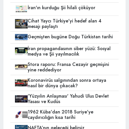
İran'ın kurduğu Şii hilali çöküyor
Cihat Yaycı Türkiye'yi hedef alan 4
mesajı paylaştı
Geçmişten bugüne Doğu Türkistan tarihi
İran propagandasının siber yüzü: Sosyal
medya ve Şii yayılmacılık
Stora raporu: Fransa Cezayir geçmişini
yine reddediyor
Koronavirüs salgınından sonra ortaya
nasıl bir dünya çıkacak?
'Yüzyılın Anlaşması' Yahudi Ulus Devlet
Yasası ve Kudüs
1962 Küba'dan 2018 Suriye'ye
caydırıcılığın kısa tarihi
NAFTA’nın geleceği belirsiz