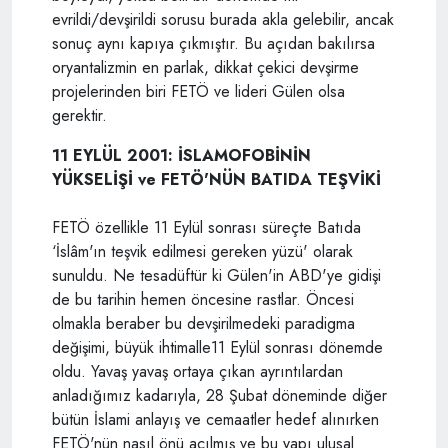
evrildi/devşirildi sorusu burada akla gelebilir, ancak
sonuç aynı kapıya çıkmıştır. Bu açıdan bakılırsa
oryantalizmin en parlak, dikkat çekici devşirme
projelerinden biri FETÖ ve lideri Gülen olsa
gerektir.
11 EYLÜL 2001: İSLAMOFOBİNİN
YÜKSELİŞİ ve FETÖ'NÜN BATIDA TEŞVİKİ
FETÖ özellikle 11 Eylül sonrası süreçte Batıda
‘İslâm'ın teşvik edilmesi gereken yüzü' olarak
sunuldu. Ne tesadüftür ki Gülen'in ABD'ye gidişi
de bu tarihin hemen öncesine rastlar. Öncesi
olmakla beraber bu devşirilmedeki paradigma
değişimi, büyük ihtimalle11 Eylül sonrası dönemde
oldu. Yavaş yavaş ortaya çıkan ayrıntılardan
anladığımız kadarıyla, 28 Şubat döneminde diğer
bütün İslami anlayış ve cemaatler hedef alınırken
FETÖ'nün nasıl önü açılmış ve bu yapı ulusal