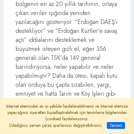
bölgenin en az 20 yıllık tarihinin, ortaya
çıkan veriler ışığında yeniden
yazılacağını gösteriyor. “Erdoğan DAEŞ’i
destekliyor” ve “Erdoğan Kürtler’e savaş
açtı” iddialarını desteklemek ve
büyütmek isteyen gizli el, eğer 356
generali olan TSK’da 149 general
barındırıyorsa, neler yapabilir ve neler
yapabilmiştir? Daha da ötesi, kapalı kutu
olan orduya bu çapta sızabilen, yargı,
emniyet ve hatta Tarım ve Köy İşleri gibi
bürokratik makamlara bile adam
İnternet sitemizden en iyi şekilde faydalanabilmeniz ve internet sitemize
yerleştiren bu yapının, PKK ve DAEŞ
yapacağınız ziyaretleri kişiselleştirebilmek için tanımlama bilgilerinden
(cookies) faydalanıyoruz.
gibi yapılarla doğrudan ilişkileri de
Dilediğiniz zaman çerez ayarlarınızı değiştirebilirsiniz.
Tamam
merak konusudur. Devlete bu çapta