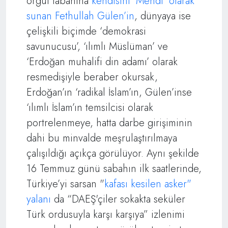
örgüt tabanına
kendisini ‘Mehdi’ olarak
sunan Fethullah Gülen’in
, dünyaya ise
çelişkili biçimde ‘demokrasi
savunucusu’, ‘ılımlı Müslüman’ ve
‘Erdoğan muhalifi din adamı’ olarak
resmedişiyle beraber okursak,
Erdoğan’ın ‘radikal İslam’ın, Gülen’inse
‘ılımlı İslam’ın temsilcisi olarak
portrelenmeye, hatta darbe girişiminin
dahi bu minvalde meşrulaştırılmaya
çalışıldığı açıkça görülüyor. Aynı şekilde
16 Temmuz günü sabahın ilk saatlerinde,
Türkiye’yi sarsan "
kafası kesilen asker"
yalanı
da “DAEŞ'çiler sokakta seküler
Türk ordusuyla karşı karşıya” izlenimi