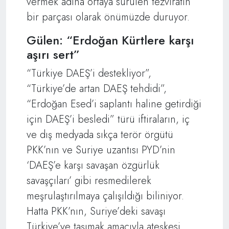
vermek adına ortaya sürülen tezviratın
bir parçası olarak önümüzde duruyor.
Gülen: “Erdoğan Kürtlere karşı
aşırı sert”
“Türkiye DAEŞ’i destekliyor”,
“Türkiye’de artan DAEŞ tehdidi”,
“Erdoğan Esed’i saplantı haline getirdiği
için DAEŞ’i besledi” türü iftiraların, iç
ve dış medyada sıkça terör örgütü
PKK’nın ve Suriye uzantısı PYD’nin
‘DAEŞ’e karşı savaşan özgürlük
savaşçıları’ gibi resmedilerek
meşrulaştırılmaya çalışıldığı biliniyor.
Hatta PKK’nın, Suriye’deki savaşı
Türkiye’ye taşımak amacıyla ateşkesi