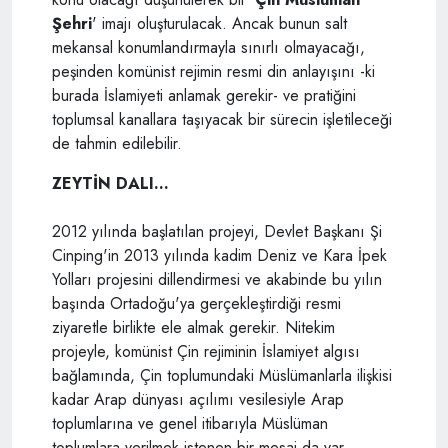
Şehri
' imajı oluşturulacak. Ancak bunun salt
mekansal konumlandırmayla sınırlı olmayacağı,
peşinden komünist rejimin resmi din anlayışını -ki
burada İslamiyeti anlamak gerekir- ve pratiğini
toplumsal kanallara taşıyacak bir sürecin işletileceği
de tahmin edilebilir.
ZEYTİN DALI...
2012 yılında başlatılan projeyi, Devlet Başkanı Şi
Cinping'in 2013 yılında kadim Deniz ve Kara İpek
Yolları projesini dillendirmesi ve akabinde bu yılın
başında Ortadoğu'ya gerçekleştirdiği resmi
ziyaretle birlikte ele almak gerekir. Nitekim
projeyle, komünist Çin rejiminin İslamiyet algısı
bağlamında, Çin toplumundaki Müslümanlarla ilişkisi
kadar Arap dünyası açılımı vesilesiyle Arap
toplumlarına ve genel itibarıyla Müslüman
toplumlara verilmek istenen bir mesaj da var.