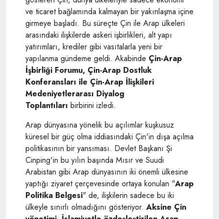
ve ticaret bağlamında kalmayan bir yakınlaşma içine
girmeye başladı. Bu süreçte Çin ile Arap ülkeleri
arasındaki ilişkilerde askeri işbirlikleri, alt yapı
yatırımları, krediler gibi vasıtalarla yeni bir
yapılanma gündeme geldi. Akabinde
Çin-Arap
İşbirliği Forumu, Çin-Arap Dostluk
Konferansları ile Çin-Arap İlişkileri
Medeniyetlerarası Diyalog
Toplantıları
birbirini izledi.
Arap dünyasına yönelik bu açılımlar kuşkusuz
küresel bir güç olma iddiasındaki Çin'in dışa açılma
politikasının bir yansıması. Devlet Başkanı Şi
Cinping'in bu yılın başında Mısır ve Suudi
Arabistan gibi Arap dünyasının iki önemli ülkesine
yaptığı ziyaret çerçevesinde ortaya konulan "
Arap
Politika Belgesi
" de, ilişkilerin sadece bu iki
ülkeyle sınırlı olmadığını gösteriyor.
Aksine Çin
yönetimi, İslamiyetle özdeşleştirilen Arap