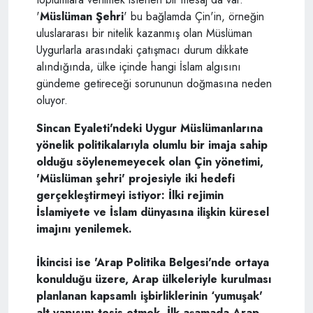
'
Müslüman Şehri
' bu bağlamda Çin'in, örneğin
uluslararası bir nitelik kazanmış olan Müslüman
Uygurlarla arasındaki çatışmacı durum dikkate
alındığında, ülke içinde hangi İslam algısını
gündeme getireceği sorununun doğmasına neden
oluyor.
Sincan Eyaleti'ndeki Uygur Müslümanlarına
yönelik politikalarıyla olumlu bir imaja sahip
olduğu söylenemeyecek olan Çin yönetimi,
'Müslüman şehri' projesiyle iki hedefi
gerçekleştirmeyi istiyor: İlki rejimin
İslamiyete ve İslam dünyasına ilişkin küresel
imajını yenilemek.
İkincisi ise 'Arap Politika Belgesi'nde ortaya
konulduğu üzere, Arap ülkeleriyle kurulması
planlanan kapsamlı işbirliklerinin ‘yumuşak'
alt yapısını tesis etmek. İlk aşamada Arap