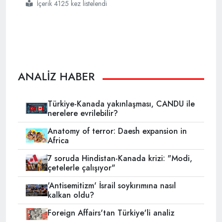
İçerik 4125 kez listelendi
#çin
#arap politikası
#müslim disneyland
ANALİZ HABER
Türkiye-Kanada yakınlaşması, CANDU ile
nerelere evrilebilir?
Anatomy of terror: Daesh expansion in
Africa
7 soruda Hindistan-Kanada krizi: "Modi,
çetelerle çalışıyor"
'Antisemitizm' İsrail soykırımına nasıl
kalkan oldu?
Foreign Affairs'tan Türkiye'li analiz