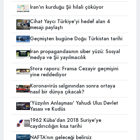
İran'ın kurduğu Şii hilali çöküyor
Cihat Yaycı Türkiye'yi hedef alan 4
mesajı paylaştı
Geçmişten bugüne Doğu Türkistan tarihi
İran propagandasının siber yüzü: Sosyal
medya ve Şii yayılmacılık
Stora raporu: Fransa Cezayir geçmişini
yine reddediyor
Koronavirüs salgınından sonra ortaya
nasıl bir dünya çıkacak?
'Yüzyılın Anlaşması' Yahudi Ulus Devlet
Yasası ve Kudüs
1962 Küba'dan 2018 Suriye'ye
caydırıcılığın kısa tarihi
NAFTA’nın geleceği belirsiz