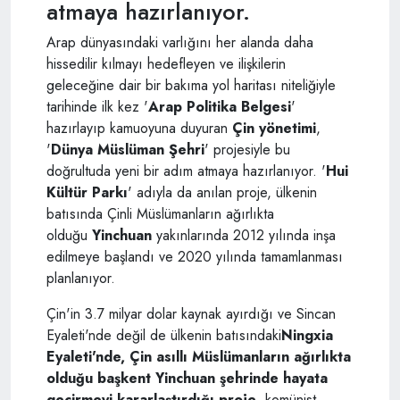
atmaya hazırlanıyor.
Arap dünyasındaki varlığını her alanda daha
hissedilir kılmayı hedefleyen ve ilişkilerin
geleceğine dair bir bakıma yol haritası niteliğiyle
tarihinde ilk kez '
Arap Politika Belgesi
'
hazırlayıp kamuoyuna duyuran
Çin yönetimi
,
'
Dünya Müslüman Şehri
' projesiyle bu
doğrultuda yeni bir adım atmaya hazırlanıyor. '
Hui
Kültür Parkı
' adıyla da anılan proje, ülkenin
batısında Çinli Müslümanların ağırlıkta
olduğu
Yinchuan
yakınlarında 2012 yılında inşa
edilmeye başlandı ve 2020 yılında tamamlanması
planlanıyor.
Çin'in 3.7 milyar dolar kaynak ayırdığı ve Sincan
Eyaleti'nde değil de ülkenin batısındaki
Ningxia
Eyaleti'nde, Çin asıllı Müslümanların ağırlıkta
olduğu başkent Yinchuan şehrinde hayata
geçirmeyi kararlaştırdığı proje
, komünist