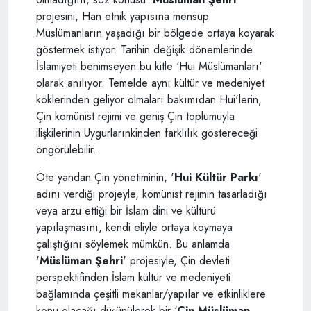
projesini, Han etnik yapısına mensup
Müslümanların yaşadığı bir bölgede ortaya koyarak
göstermek istiyor. Tarihin değişik dönemlerinde
İslamiyeti benimseyen bu kitle ‘Hui Müslümanları'
olarak anılıyor. Temelde aynı kültür ve medeniyet
köklerinden geliyor olmaları bakımıdan Hui'lerin,
Çin komünist rejimi ve geniş Çin toplumuyla
ilişkilerinin Uygurlarınkinden farklılık göstereceği
öngörülebilir.
Öte yandan Çin yönetiminin, '
Hui Kültür Parkı
'
adını verdiği projeyle, komünist rejimin tasarladığı
veya arzu ettiği bir İslam dini ve kültürü
yapılaşmasını, kendi eliyle ortaya koymaya
çalıştığını söylemek mümkün. Bu anlamda
'
Müslüman Şehri
' projesiyle, Çin devleti
perspektifinden İslam kültür ve medeniyeti
bağlamında çeşitli mekanlar/yapılar ve etkinliklere
konu olacağı düşünülerek bir ‘
Çin Müslüman