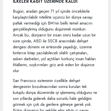
İLKELER KAĞIT ÜZERİNDE KALDI
Bugün, aradan geçen 71 yıl içinde öncekilerle
karşılaştırılabilir nitelikte üçüncü bir dünya savaşı
patlak vermediği için BM'nin belki temel amacını
gerçekleştirmiş olduğunu düşünmek mümkün.
Ancak bu, dünyanın bir insan ömrü kadar uzun bir
süre içinde, ABD ile SSCB arasındaki dehşet
dengesi dönemi ve ertesinde yaşadığı, üzerine
binlerce kitap yazılabilecek silahlı çatışmaları,
askeri darbeleri, yol açtıkları korkunç insan hakları
ihlallerini, soykırımları göz ardı eden bir düşünce
olur.
San Francisco sisteminin özellikle dehşet
dengesinin bozulmasından sonra kurulan tek
kutuplu dünya düzeninde iyi işlememiş olduğunu ve
son yıllarda giderek daha sorunlu hale geldiğini
görmek için çok da gerilere gitmeye gerek yok.
Bütün dünyanın bir şekilde elini attığı iç savaş