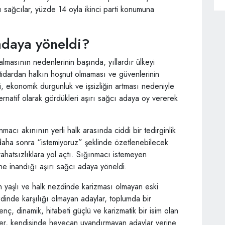
 sağcılar, yüzde 14 oyla ikinci parti konumuna
 adaya yöneldi?
almasının nedenlerinin başında, yıllardır ülkeyi
idardan halkın hoşnut olmaması ve güvenlerinin
zi, ekonomik durgunluk ve işsizliğin artması nedeniyle
lternatif olarak gördükleri aşırı sağcı adaya oy vererek
cı akınının yerli halk arasında ciddi bir tedirginlik
aha sonra “istemiyoruz” şeklinde özetlenebilecek
di rahatsızlıklara yol açtı. Sığınmacı istemeyen
e inandığı aşırı sağcı adaya yöneldi.
nin yaşlı ve halk nezdinde karizması olmayan eski
zdinde karşılığı olmayan adaylar, toplumda bir
ç, dinamik, hitabeti güçlü ve karizmatik bir isim olan
er, kendisinde heyecan uyandırmayan adaylar yerine