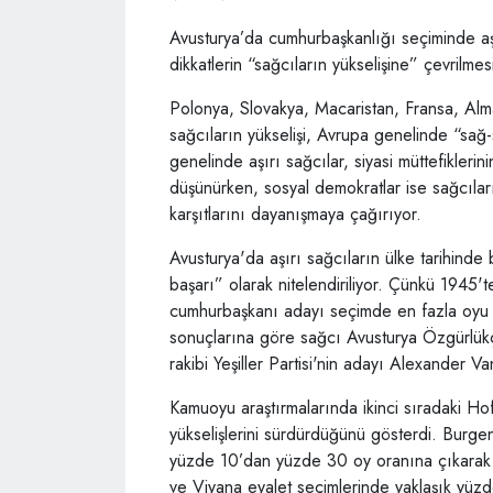
Avusturya’da cumhurbaşkanlığı seçiminde aşı
dikkatlerin “sağcıların yükselişine” çevrilm
Polonya, Slovakya, Macaristan, Fransa, Alm
sağcıların yükselişi, Avrupa genelinde “sağ
genelinde aşırı sağcılar, siyasi müttefikler
düşünürken, sosyal demokratlar ise sağcılar
karşıtlarını dayanışmaya çağırıyor.
Avusturya'da aşırı sağcıların ülke tarihinde 
başarı” olarak nitelendiriliyor. Çünkü 1945'te
cumhurbaşkanı adayı seçimde en fazla oyu a
sonuçlarına göre sağcı Avusturya Özgürlük
rakibi Yeşiller Partisi'nin adayı Alexander 
Kamuoyu araştırmalarında ikinci sıradaki Hofe
yükselişlerini sürdürdüğünü gösterdi. Burge
yüzde 10’dan yüzde 30 oy oranına çıkarak ko
ve Viyana eyalet seçimlerinde yaklaşık yüzd