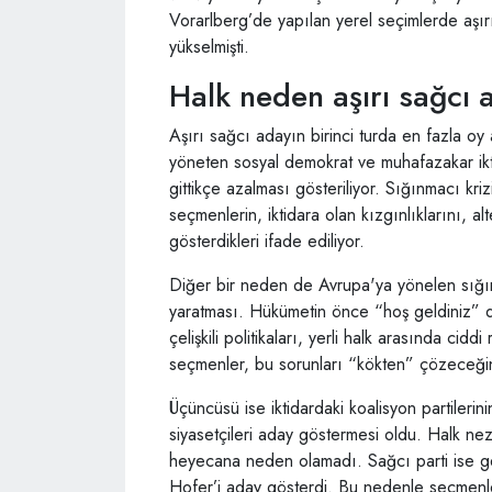
Vorarlberg’de yapılan yerel seçimlerde aşırı
yükselmişti.
Halk neden aşırı sağcı
Aşırı sağcı adayın birinci turda en fazla oy 
yöneten sosyal demokrat ve muhafazakar ikt
gittikçe azalması gösteriliyor. Sığınmacı kri
seçmenlerin, iktidara olan kızgınlıklarını, a
gösterdikleri ifade ediliyor.
Diğer bir neden de Avrupa'ya yönelen sığınma
yaratması. Hükümetin önce “hoş geldiniz” d
çelişkili politikaları, yerli halk arasında cid
seçmenler, bu sorunları “kökten” çözeceğin
Üçüncüsü ise iktidardaki koalisyon partileri
siyasetçileri aday göstermesi oldu. Halk ne
heyecana neden olamadı. Sağcı parti ise gen
Hofer’i aday gösterdi. Bu nedenle seçmenl