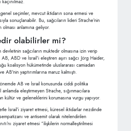
ı kaçınılmaz.
genel seçimler, mevcut iktidarın sona ermesi ve
ıyla sonuçlanabilir. Bu, sağcıların lideri Strache’nin
 olması anlamına geliyor.
dir olabilirler mi?
 devletinin sağcıların muktedir olmasına izin verip
AB, ABD ve İsrail'i eleştiren aşırı sağcı Jörg Haider,
uğu koalisyon hükümetinde uluslararası camiadan
ve AB'nin yaptırımlarına maruz kalmıştı.
 dönemde AB ve İsrail konusunda ciddi politika
nel anlamda eleştirmeyen Strache, sığınmacılara
an kültür ve geleneklerini korumasına vurgu yapıyor.
tle İsrail’i ziyaret etmesi, küresel iktidarlar nezdinde
sempatizanı ve antisemit olarak nitelendirilen
ı’nı ziyaret etmesi “ilişkilerin normalleştirilmesi