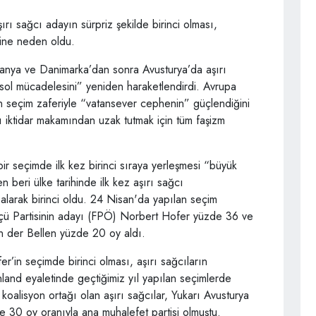
rı sağcı adayın sürpriz şekilde birinci olması,
esine neden oldu.
anya ve Danimarka’dan sonra Avusturya’da aşırı
-sol mücadelesini” yeniden haraketlendirdi. Avrupa
inin seçim zaferiyle “vatansever cephenin” güçlendiğini
ı iktidar makamından uzak tutmak için tüm faşizm
bir seçimde ilk kez birinci sıraya yerleşmesi “büyük
n beri ülke tarihinde ilk kez aşırı sağcı
larak birinci oldu. 24 Nisan'da yapılan seçim
çü Partisinin adayı (FPÖ) Norbert Hofer yüzde 36 ve
Van der Bellen yüzde 20 oy aldı.
r’in seçimde birinci olması, aşırı sağcıların
nland eyaletinde geçtiğimiz yıl yapılan seçimlerde
alisyon ortağı olan aşırı sağcılar, Yukarı Avusturya
e 30 oy oranıyla ana muhalefet partisi olmuştu.