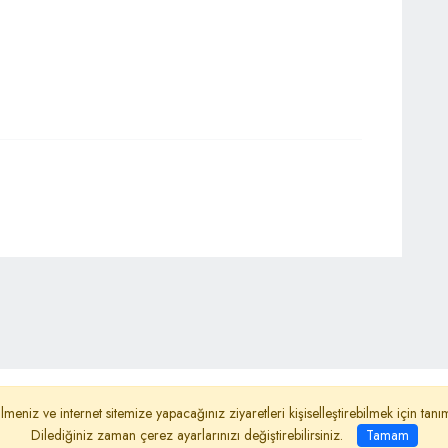
ydınlatma Metni
Reklam
Haber Gönder
lmeniz ve internet sitemize yapacağınız ziyaretleri kişiselleştirebilmek için ta
Dilediğiniz zaman çerez ayarlarınızı değiştirebilirsiniz.
Tamam