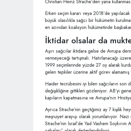
Christian-Heinz Strache’den yana kullanmas
Erken seçim kararı veya 2018’de yapılacak 
büyük olasılıkla sağcı bir hükümetin kurulmas
en azından koalisyon hükümetinde başbakan
İktidar olsalar da mukte
Aşırı sağcılar iktidara gelse de Avrupa derin
vermeyeceği tartışmalı. Hatırlanacağı üzere 
1999 seçimlerinde yüzde 27 oy alarak kurd
gelen tepkiler üzerine aktif görev alamamış 
Haider tecrübesini iyi bilen sağcıların son
değişikliğine gittikleri gözleniyor. AB’yi ge
kapıların kapatmasına ve Avrupa’nın Hristiy
Ayrıca Strache’nin geçtiğimiz ay 7 kişilik heye
meşruiyet arayışı olarak yorumlanıyor. Nazi 
Strache’nin İsrail’de Yad Vashem Soykırım Anıt
çabaları” olarak değerlendiriliyor.