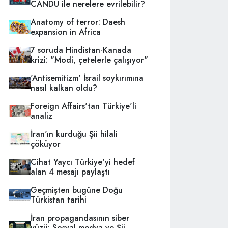
CANDU ile nerelere evrilebilir?
Anatomy of terror: Daesh
expansion in Africa
7 soruda Hindistan-Kanada
krizi: "Modi, çetelerle çalışıyor"
'Antisemitizm' İsrail soykırımına
nasıl kalkan oldu?
Foreign Affairs'tan Türkiye'li
analiz
İran'ın kurduğu Şii hilali
çöküyor
Cihat Yaycı Türkiye'yi hedef
alan 4 mesajı paylaştı
Geçmişten bugüne Doğu
Türkistan tarihi
İran propagandasının siber
yüzü: Sosyal medya ve Şii