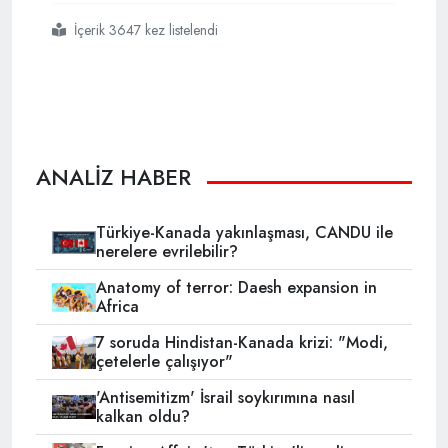
İçerik 3647 kez listelendi
#arap gençleri
#aşırılık
ANALİZ HABER
Türkiye-Kanada yakınlaşması, CANDU ile
nerelere evrilebilir?
Anatomy of terror: Daesh expansion in
Africa
7 soruda Hindistan-Kanada krizi: "Modi,
çetelerle çalışıyor"
'Antisemitizm' İsrail soykırımına nasıl
kalkan oldu?