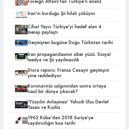
Foreign Affairs'tan Türkiye'li analiz
İran'ın kurduğu Şii hilali çöküyor
Cihat Yaycı Türkiye'yi hedef alan 4
mesajı paylaştı
Geçmişten bugüne Doğu Türkistan tarihi
İran propagandasının siber yüzü: Sosyal
medya ve Şii yayılmacılık
Stora raporu: Fransa Cezayir geçmişini
yine reddediyor
Koronavirüs salgınından sonra ortaya
nasıl bir dünya çıkacak?
'Yüzyılın Anlaşması' Yahudi Ulus Devlet
Yasası ve Kudüs
1962 Küba'dan 2018 Suriye'ye
caydırıcılığın kısa tarihi