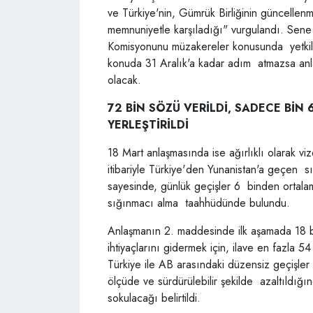
ve Türkiye'nin, Gümrük Birliğinin güncellen
memnuniyetle karşıladığı" vurgulandı. Sen
Komisyonunu müzakereler konusunda yetki
konuda 31 Aralık'a kadar adım atmazsa anl
olacak.
72 BİN SÖZÜ VERİLDİ, SADECE BİN
YERLEŞTİRİLDİ
18 Mart anlaşmasında ise ağırlıklı olarak vi
itibariyle Türkiye'den Yunanistan'a geçen 
sayesinde, günlük geçişler 6 binden ortala
sığınmacı alma taahhüdünde bulundu.
Anlaşmanın 2. maddesinde ilk aşamada 18 bi
ihtiyaçlarını gidermek için, ilave en fazla 5
Türkiye ile AB arasındaki düzensiz geçişl
ölçüde ve sürdürülebilir şekilde azaltıldığ
sokulacağı belirtildi.