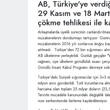
AB, Türkiye'ye verdiğ
29 Kasım ve 18 Mart'
çökme tehlikesi ile k
Anlaşmalarda üyelik sürecinin canlandırılmas
müzakerelerini dondurmayı tartışıyor. Gümrük
müzakerelerin 2016 yılı sonlarına doğru baş
atılmadı . Türkiye'den 72 bin sığınmacı al
AB ülkelerine yerleştirildi. Günlük geçişler
"c
rağmen, üye ülkelerin gönüllülük esası çer
Gönüllü İnsani Kabul Programı devreye sok
Türkiye'deki Suriyeli sığınmacılar için 3+3 
milyon avro gönderildi. Türk kurumlarına akt
harcama olan toplam 25 milyar doların (23,
Terörle mücadele kanunundaki değişiklik ta
vize serbestisinde ilerleme kaydedilemiyor.