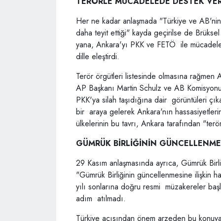
TERÖRLE MÜCADELEDE DESTEK VER
Her ne kadar anlaşmada "Türkiye ve AB'nin
daha teyit ettiği" kayda geçirilse de Brüks
yana, Ankara'yı PKK ve FETÖ ile mücadele 
dille eleştirdi.
Terör örgütleri listesinde olmasına rağme
AP Başkanı Martin Schulz ve AB Komisyon
PKK'ya silah taşıdığına dair görüntüleri çıka
bir araya gelerek Ankara'nın hassasiyetlerin
ülkelerinin bu tavrı, Ankara tarafından "ter
GÜMRÜK BİRLİĞİNİN GÜNCELLENME
29 Kasım anlaşmasında ayrıca, Gümrük Birl
"Gümrük Birliğinin güncellenmesine ilişkin 
yılı sonlarına doğru resmi müzakereler başl
adım atılmadı.
Türkiye açısından önem arzeden bu konuya,