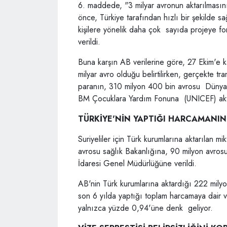
6. maddede, "3 milyar avronun aktarılması
önce, Türkiye tarafından hızlı bir şekilde sağ
kişilere yönelik daha çok sayıda projeye fon
verildi.
Buna karşın AB verilerine göre, 27 Ekim'e k
milyar avro olduğu belirtilirken, gerçekte t
paranın, 310 milyon 400 bin avrosu Dünya
BM Çocuklara Yardım Fonuna (UNICEF) akta
TÜRKİYE'NİN YAPTIĞI HARCAMANIN
Suriyeliler için Türk kurumlarına aktarılan 
avrosu sağlık Bakanlığına, 90 milyon avros
İdaresi Genel Müdürlüğüne verildi.
AB'nin Türk kurumlarına aktardığı 222 milyo
son 6 yılda yaptığı toplam harcamaya dair v
yalnızca yüzde 0,94'üne denk geliyor.