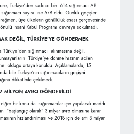
 göre, Türkiye'den sadece bin 614 sığınmacı AB
len sığınmacı sayısı ise 578 oldu. Günlük geçişler
a rağmen, üye ülkelerin gönüllülük esası çerçevesinde
nüllü İnsani Kabul Programı devreye sokulmadı.
MAK DEĞİL, TÜRKİYE'YE GÖNDERMEK
a Türkiye'den sığınmacı alınmasına değil,
lunmayanların Türkiye'ye dönme hızının acilen
in ne olduğu ortaya konuldu. Açıklamalarda, 15
da bile Türkiye'nin sığınmacıların geçişini
ğına dikkat bile çekilmedi.
77 MİLYON AVRO GÖNDERİLDİ
 diğer bir konu da sığınmacılar için yapılacak maddi
ın "başlangıç olarak" 3 milyar avro olmasına karar
lmasının hızlandırılması ve 2018 için de artı 3 milyar