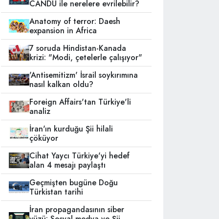
CANDU ile nerelere evrilebilir?
Anatomy of terror: Daesh
expansion in Africa
7 soruda Hindistan-Kanada
krizi: "Modi, çetelerle çalışıyor"
'Antisemitizm' İsrail soykırımına
nasıl kalkan oldu?
Foreign Affairs'tan Türkiye'li
analiz
İran'ın kurduğu Şii hilali
çöküyor
Cihat Yaycı Türkiye'yi hedef
alan 4 mesajı paylaştı
Geçmişten bugüne Doğu
Türkistan tarihi
İran propagandasının siber
yüzü: Sosyal medya ve Şii