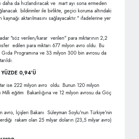
nı daha da hızlandıracak ve mart ayı sona ermeden
lanacak bildirimler ile birlikte, geçici koruma altındaki
 kaynağı aktarılmasını sağlayacaktır." ifadelerine yer
adar "söz verilen/karar verilen" para miktarının 2,2
ransfer edilen para miktarı 677 milyon avro oldu. Bu
 Gıda Programına ve 33 milyon 300 bin avrosu da
rıldı.
 YÜZDE 0,94'Ü
miktar ise 222 milyon avro oldu. Bunun 120 milyon
u Milli eğitim Bakanlığına ve 12 milyon avrosu da Göç
n avro, İçişleri Bakanı Süleyman Soylu'nun Türkiye'nin
erdiği rakam olan 25 milyar doların (23,5 milyar avro)