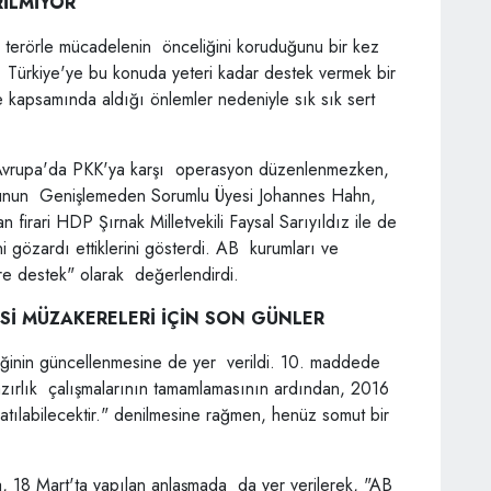
İLMİYOR
 terörle mücadelenin önceliğini koruduğunu bir kez
el Türkiye'ye bu konuda yeteri kadar destek vermek bir
kapsamında aldığı önlemler nedeniyle sık sık sert
n Avrupa'da PKK'ya karşı operasyon düzenlenmezken,
unun Genişlemeden Sorumlu Üyesi Johannes Hahn,
n firari HDP Şırnak Milletvekili Faysal Sarıyıldız ile de
i gözardı ettiklerini gösterdi. AB kurumları ve
öre destek" olarak değerlendirdi.
Sİ MÜZAKERELERİ İÇİN SON GÜNLER
iğinin güncellenmesine de yer verildi. 10. maddede
hazırlık çalışmalarının tamamlamasının ardından, 2016
atılabilecektir." denilmesine rağmen, henüz somut bir
 18 Mart'ta yapılan anlaşmada da yer verilerek, "AB