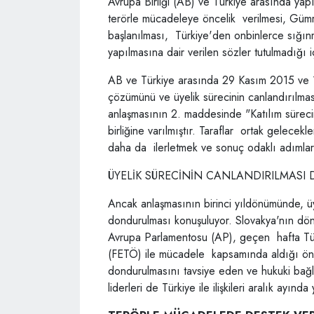
Avrupa Birliği (AB) ve Türkiye arasında yapı
terörle mücadeleye öncelik verilmesi, Gümrü
başlanılması, Türkiye'den onbinlerce sığın
yapılmasına dair verilen sözler tutulmadığı i
AB ve Türkiye arasında 29 Kasım 2015 ve 18
çözümünü ve üyelik sürecinin canlandırılma
anlaşmasının 2. maddesinde "Katılım süreci
birliğine varılmıştır. Taraflar ortak gelece
daha da ilerletmek ve sonuç odaklı adımlar 
ÜYELİK SÜRECİNİN CANLANDIRILMASI
Ancak anlaşmasının birinci yıldönümünde, üy
dondurulması konuşuluyor. Slovakya'nın dön
Avrupa Parlamentosu (AP), geçen hafta Türk
(FETÖ) ile mücadele kapsamında aldığı önle
dondurulmasını tavsiye eden ve hukuki bağla
liderleri de Türkiye ile ilişkileri aralık ayı