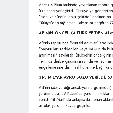
Ancak 4 Ekim tarihinde yayımlanan rapora
ülkelerine yerleştirildi. Türkiye'ye gönderi
"ciddi ve sürdürülebilir şekilde" azalmasın
Türkiye'den sığınmacı almasını öngören Gö
AB'NİN ÖNCELİĞİ TÜRKİYE'DEN AL
AB'nin raporunda "sonraki adımlar" arasınd
"başvuruları reddedilen veya başvuruda bu
artırılması" sayılarak, Brüksel'in önceliğin
Temmuz darbe girişimi sırasında ve sonrasın
engellemesine dair taahhütlerine bağlı kaldı
3+3 MİLYAR AVRO SÖZÜ VERİLDİ, 6
AB'nin söz verdiği ancak yerine getirmediği
yardım oldu. 29 Kasım'da yardımın miktarın
verildi. 18 Mart'taki anlaşmayla fonun aktarı
avroluk yardım kayda geçirildi.