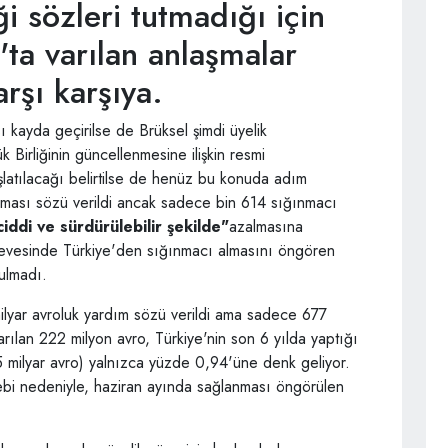
i sözleri tutmadığı için
ta varılan anlaşmalar
arşı karşıya.
ı kayda geçirilse de Brüksel şimdi üyelik
 Birliğinin güncellenmesine ilişkin resmi
latılacağı belirtilse de henüz bu konuda adım
ınması sözü verildi ancak sadece bin 614 sığınmacı
iddi ve sürdürülebilir şekilde"
azalmasına
çevesinde Türkiye'den sığınmacı almasını öngören
ulmadı.
milyar avroluk yardım sözü verildi ama sadece 677
arılan 222 milyon avro, Türkiye'nin son 6 yılda yaptığı
5 milyar avro) yalnızca yüzde 0,94'üne denk geliyor.
lebi nedeniyle, haziran ayında sağlanması öngörülen