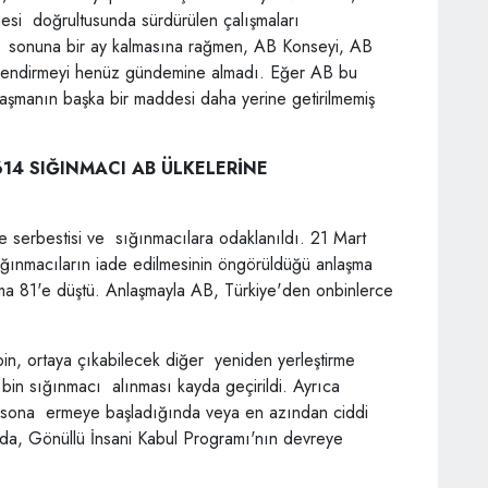
mesi doğrultusunda sürdürülen çalışmaları
e sonuna bir ay kalmasına rağmen, AB Konseyi, AB
lendirmeyi henüz gündemine almadı. Eğer AB bu
aşmanın başka bir maddesi daha yerine getirilmemiş
 614 SIĞINMACI AB ÜLKELERİNE
ze serbestisi ve sığınmacılara odaklanıldı. 21 Mart
sığınmacıların iade edilmesinin öngörüldüğü anlaşma
ma 81'e düştü. Anlaşmayla AB, Türkiye'den onbinlerce
n, ortaya çıkabilecek diğer yeniden yerleştirme
4 bin sığınmacı alınması kayda geçirildi. Ayrıca
er sona ermeye başladığında veya en azından ciddi
ında, Gönüllü İnsani Kabul Programı'nın devreye