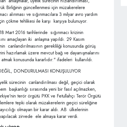
lan anlaşmalar, üyelik sürecinin hızlandırılması,
k Birliğinin güncellenmesi için müzakerelere
macı alınması ve sığınmacılara 3 milyar avro yardım
çin çökme tehlikesi ile karşı karşıya bulunuyor.
 Mart 2016 tarihlerinde sığınmacı krizinin
sını amaçlayan iki anlaşma yapıldı. 29 Kasım
nin canlandırılmasının gerekliliği konusunda görüş
klerini hazırlamak üzere mevcut bağ ve dayanışmalarını
atmak konusunda kararlıdır." ifadeleri kullanıldı.
 DEĞİL, DONDURULMASI KONUŞULUYOR
elik sürecinin canlandırılması değil, geçici olarak
em başkanlığı sırasında yeni bir fasıl açılmazken,
iye'nin terör örgütü PKK ve Fetullahçı Terör Örgütü
mlere tepki olarak müzakerelerin geçici süreliğine
yıcılığı olmayan bir karar aldı. AB ülkelerinin
nda yapılacak zirvede ele almaya karar verdi.