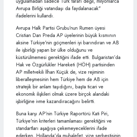
uygulamadan sadece Türk tarafı değil, milyonlarca
Avrupa Birliği vatandaşı da faydalanacak"
ifadelerini kullandı.
Avrupa Halk Partisi Grubu’nun Rumen üyesi
Cristian Dan Preda AP üyelerinin büyük kısmının
aksine Türkiye'nin göçmenleri iyi barındıran ve AB
ile işbirliği yapan bir ülke olduğunu ve
küstürülmemesi gerektiğini ifade etti. Bulgaristan’da
Hak ve Özgürlükler Hareketi (HÖH) partisinden
AP milletvekili İlhan Küçük de, vize rejiminin
liberalleşmesinin hem Türkiye hem de AB için
stratejik bir anlam taşıdığını, başta ticari ve
ekonomik ilişkileri olmak üzere birçok alandaki
işbirliğine ivme kazandıracağını belirtti.
Buna karşı AP'nin Türkiye Raportörü Kati Piri,
Türkiye'nin kriterleri tamamlaması gerektiğini ve
standartları aşağıya çekemeyeceklerini ifade
ederken, Hollanda'da muhalefet, vize serbestisinin