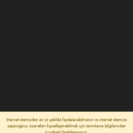
İnternet sitemizden en iyi şekilde faydalanabilmeniz ve internet sitemize
yapacağınız ziyaretleri kişiselleştirebilmek için tanımlama bilgilerinden
(cookies) faydalanıyoruz.