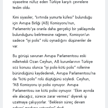
siyasetine nüfuz eden Türkiye karşıtı çevrelere
teslim oldu.
Kimi siyasiler, "sırtında yumurta küfesi" bulunduğu
için Avrupa Birliği (AB) Komisyonu'nun,
Parlamento'ya oranla daha gerçekçi bir yaklaşımda
bulunduğunu belirtmesine rağmen, Komisyon'un
sadece "iyi polis" rolü oynadığını düşünenler de
var.
Bu görüşü savunan Avrupa Parlamentosu eski
milletvekili Ozan Ceyhun, AB kurumlarının Türkiye
söz konusu olunca "iyi polis-kötü polis" rollerine
büründüğünü kaydederek, Avrupa Parlamentosu'na
da "kötü polis" rolü düştüğünü söyledi. Ceyhun,
"AB Komisyonu iyi polisi oynuyor. Avrupa
Parlamentosu ise kötü polisi oynuyor. 'Ekim ayında
ele alacağız, sürece zarar vermez' diyerek işi
uzatmaya çalışıyorlar. 'Beklesin süreç devam
ediyor' moduna yatıyorlar" dedi.