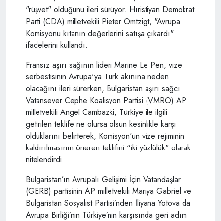
"rüşvet" olduğunu ileri sürüyor. Hıristiyan Demokrat
Parti (CDA) milletvekili Pieter Omtzigt, "Avrupa
Komisyonu kıtanın değerlerini satışa çıkardı"
ifadelerini kullandı.
Fransız aşırı sağının lideri Marine Le Pen, vize
serbestisinin Avrupa'ya Türk akınına neden
olacağını ileri sürerken, Bulgaristan aşırı sağcı
Vatansever Cephe Koalisyon Partisi (VMRO) AP
milletvekili Angel Cambazki, Türkiye ile ilgili
getirilen teklife ne olursa olsun kesinlikle karşı
olduklarını belirterek, Komisyon'un vize rejiminin
kaldırılmasının öneren teklifini “iki yüzlülük" olarak
nitelendirdi.
Bulgaristan’ın Avrupalı Gelişimi İçin Vatandaşlar
(GERB) partisinin AP milletvekili Mariya Gabriel ve
Bulgaristan Sosyalist Partisi’nden İliyana Yotova da
Avrupa Birliği’nin Türkiye’nin karşısında geri adım