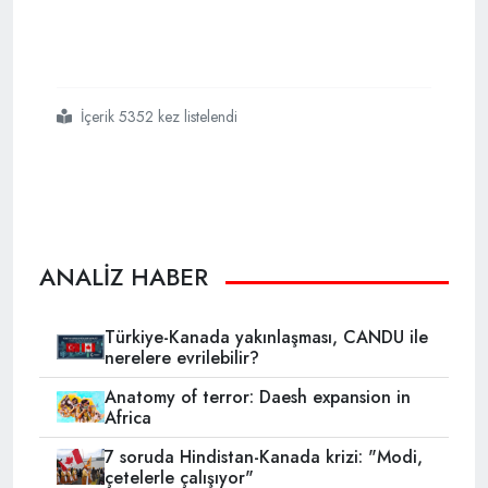
İçerik 5352 kez listelendi
#abde iyi polis
#
ANALİZ HABER
Türkiye-Kanada yakınlaşması, CANDU ile
nerelere evrilebilir?
Anatomy of terror: Daesh expansion in
Africa
7 soruda Hindistan-Kanada krizi: "Modi,
çetelerle çalışıyor"