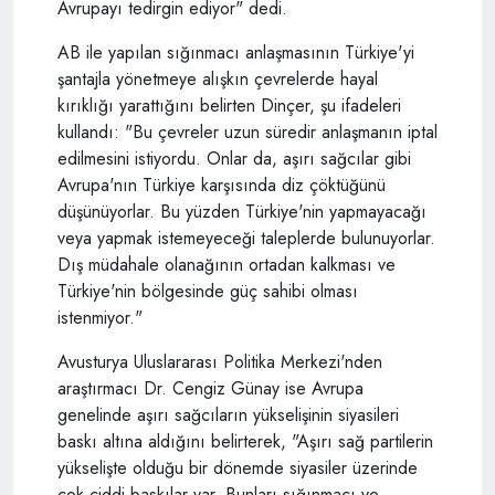
Avrupayı tedirgin ediyor" dedi.
AB ile yapılan sığınmacı anlaşmasının Türkiye'yi
şantajla yönetmeye alışkın çevrelerde hayal
kırıklığı yarattığını belirten Dinçer, şu ifadeleri
kullandı: "Bu çevreler uzun süredir anlaşmanın iptal
edilmesini istiyordu. Onlar da, aşırı sağcılar gibi
Avrupa'nın Türkiye karşısında diz çöktüğünü
düşünüyorlar. Bu yüzden Türkiye'nin yapmayacağı
veya yapmak istemeyeceği taleplerde bulunuyorlar.
Dış müdahale olanağının ortadan kalkması ve
Türkiye'nin bölgesinde güç sahibi olması
istenmiyor."
Avusturya Uluslararası Politika Merkezi'nden
araştırmacı Dr. Cengiz Günay ise Avrupa
genelinde aşırı sağcıların yükselişinin siyasileri
baskı altına aldığını belirterek, "Aşırı sağ partilerin
yükselişte olduğu bir dönemde siyasiler üzerinde
çok ciddi baskılar var. Bunları sığınmacı ve