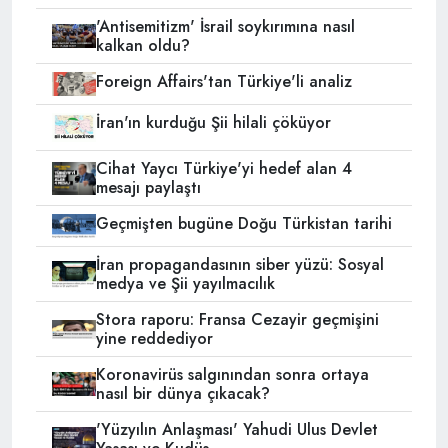
'Antisemitizm' İsrail soykırımına nasıl
kalkan oldu?
Foreign Affairs'tan Türkiye'li analiz
İran'ın kurduğu Şii hilali çöküyor
Cihat Yaycı Türkiye'yi hedef alan 4
mesajı paylaştı
Geçmişten bugüne Doğu Türkistan tarihi
İran propagandasının siber yüzü: Sosyal
medya ve Şii yayılmacılık
Stora raporu: Fransa Cezayir geçmişini
yine reddediyor
Koronavirüs salgınından sonra ortaya
nasıl bir dünya çıkacak?
'Yüzyılın Anlaşması' Yahudi Ulus Devlet