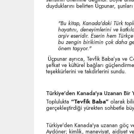
duyduklarını belirten Üçpunar, şunları 
"Bu kitap, Kanada'daki Türk topl
hayatını, deneyimlerini ve katkıl
arşiv eseridir. Eserin hem Türkç
bu zengin birikimin çok daha gen
önem taşıyor."
Üçpunar ayrıca, Tevfik Baba’ya ve Cer
şefkat ve kültürel bağları güçlendirm
teşekkürlerini ve takdirlerini sundu.
Türkiye'den Kanada'ya Uzanan Bir 
Toplulukta
“Tevfik Baba”
olarak bili
gerçekleştirdiği yürekten sohbetle bü
Türkiye'den Kanada'ya uzanan göç ve 
Aydöner; kimlik, maneviyat, aidiyet ve