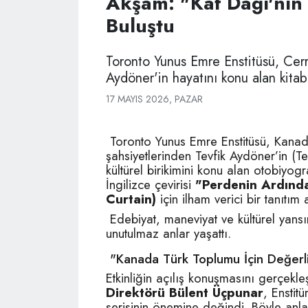
Akşam: "Kaf Dağı'nın 
Buluştu
Toronto Yunus Emre Enstitüsü, Cerra
Aydöner'in hayatını konu alan kitab
17 MAYIS 2026, PAZAR
Toronto Yunus Emre Enstitüsü, Kanad
şahsiyetlerinden Tevfik Aydöner’in (T
kültürel birikimini konu alan otobiyogr
İngilizce çevirisi
"Perdenin Ardındak
Curtain)
için ilham verici bir tanıtım
Edebiyat, maneviyat ve kültürel yans
unutulmaz anlar yaşattı.
"Kanada Türk Toplumu İçin Değerli 
Etkinliğin açılış konuşmasını gerçekle
Direktörü Bülent Üçpunar
, Enstit
serisinin önemine değindi. Böyle anla