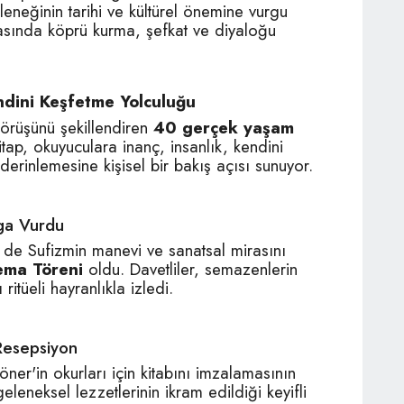
eneğinin tarihi ve kültürel önemine vurgu
rasında köprü kurma, şefkat ve diyaloğu
dini Keşfetme Yolculuğu
görüşünü şekillendiren
40 gerçek yaşam
tap, okuyuculara inanç, insanlık, kendini
 derinlemesine kişisel bir bakış açısı sunuyor.
ga Vurdu
ri de Sufizmin manevi ve sanatsal mirasını
ema Töreni
oldu. Davetliler, semazenlerin
itüeli hayranlıkla izledi.
 Resepsiyon
ner'in okurları için kitabını imzalamasının
leneksel lezzetlerinin ikram edildiği keyifli