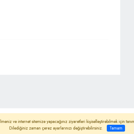
ydınlatma Metni
Reklam
Haber Gönder
lmeniz ve internet sitemize yapacağınız ziyaretleri kişiselleştirebilmek için ta
Dilediğiniz zaman çerez ayarlarınızı değiştirebilirsiniz.
Tamam