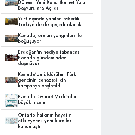
Dönem: Yeni Kalıcı İkamet Yolu
Başvurulara Açıldı
Yurt dışında yapılan askerlik
Türkiye’de de geçerli olacak
Kanada, orman yangınları ile
boğuşuyor!
Erdoğan'ın hediye tabancası
Kanada gündeminden
düşmüyor
Kanada'da öldürülen Türk
gencinin cenazesi için
kampanya başlatıldı
Kanada Diyanet Vakfı'ndan
büyük hizmet!
Ontario halkının hayatını
etkileyecek yeni kurallar
kanunlaştı