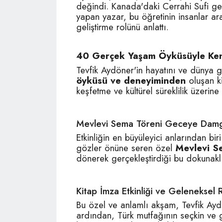
değindi. Kanada'daki Cerrahi Sufi gel
yapan yazar, bu öğretinin insanlar a
geliştirme rolünü anlattı.
40 Gerçek Yaşam Öyküsüyle Ken
Tevfik Aydöner'in hayatını ve dünya 
öyküsü ve deneyiminden
oluşan ki
keşfetme ve kültürel süreklilik üzerine
Mevlevi Sema Töreni Geceye Dam
Etkinliğin en büyüleyici anlarından bi
gözler önüne seren özel
Mevlevi S
dönerek gerçekleştirdiği bu dokunaklı r
Kitap İmza Etkinliği ve Geleneksel
Bu özel ve anlamlı akşam, Tevfik Aydö
ardından, Türk mutfağının seçkin ve ge