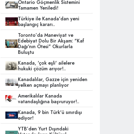
Ontario Göçmenlik Sistemini
Tamamen Yeniledi!
Türkiye ile Kanada'dan yeni
başlangıç kararı..
Toronto’da Maneviyat ve
Edebiyat Dolu Bir Akşam: "Kaf
Dağı'nın Ötesi" Okurlarla
Buluştu
Kanada, 'çok eşli' ailelere
hukuki çözüm arıyor!..
Kanadalılar, Gazze için yeniden
yelken açmayı planlıyor
Amerikalılar Kanada
vatandaşlığına başvuruyor!..
Kanada, 9 bin Türk'ü sınırdışı
ediyor!
YTB’den Yurt Dışındaki