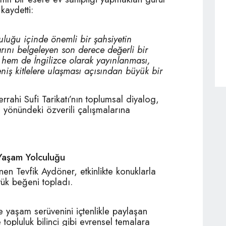
kaydetti:
uluğu içinde önemli bir şahsiyetin
arını belgeleyen son derece değerli bir
e hem de İngilizce olarak yayınlanması,
iş kitlelere ulaşması açısından büyük bir
rahi Sufi Tarikatı’nın toplumsal diyalog,
e yönündeki özverili çalışmalarına
Yaşam Yolculuğu
nen Tevfik Aydöner, etkinlikte konuklarla
yük beğeni topladı.
yaşam serüvenini içtenlikle paylaşan
 topluluk bilinci gibi evrensel temalara