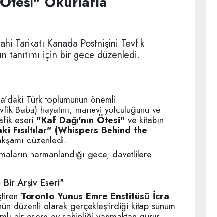
Ötesi" Okurlarla
hi Tarikatı Kanada Postnişini Tevfik
ın tanıtımı için bir gece düzenledi.
a’daki Türk toplumunun önemli
evfik Baba) hayatını, manevi yolculuğunu ve
afik eseri
"Kaf Dağı'nın Ötesi"
ve kitabın
i Fısıltılar" (Whispers Behind the
 akşamı düzenledi.
ımaların harmanlandığı gece, davetlilere
Bir Arşiv Eseri"
ştiren
Toronto Yunus Emre Enstitüsü İcra
ünün düzenli olarak gerçekleştirdiği kitap sunum
mlı bir esere ev sahipliği yapmaktan gurur