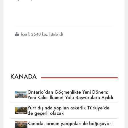
İçerik 2640 kez listelendi
#ucm
#kanadalı
#avukatların
#yatılı
#kilise
#okullarıyla
#ilgili
#başvurusunu
#reddetti
KANADA
Ontario’dan Göçmenlikte Yeni Dönem:
Yeni Kalıcı İkamet Yolu Başvurulara Açıldı
Yurt dışında yapılan askerlik Türkiye’de
de geçerli olacak
Kanada, orman yangınları ile boğuşuyor!