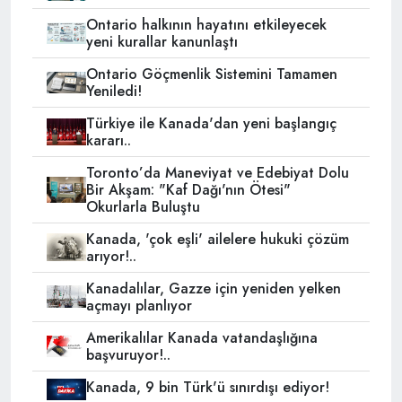
Ontario halkının hayatını etkileyecek
yeni kurallar kanunlaştı
Ontario Göçmenlik Sistemini Tamamen
Yeniledi!
Türkiye ile Kanada'dan yeni başlangıç
kararı..
Toronto’da Maneviyat ve Edebiyat Dolu
Bir Akşam: "Kaf Dağı'nın Ötesi"
Okurlarla Buluştu
Kanada, 'çok eşli' ailelere hukuki çözüm
arıyor!..
Kanadalılar, Gazze için yeniden yelken
açmayı planlıyor
Amerikalılar Kanada vatandaşlığına
başvuruyor!..
Kanada, 9 bin Türk'ü sınırdışı ediyor!