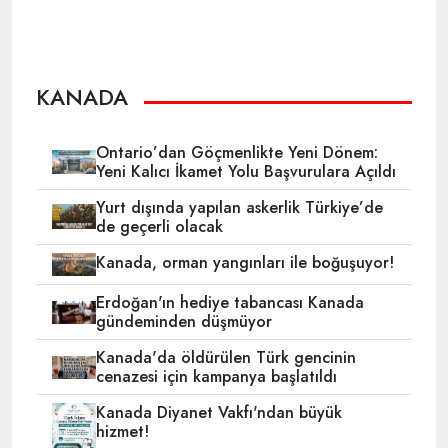
KANADA
Ontario’dan Göçmenlikte Yeni Dönem:
Yeni Kalıcı İkamet Yolu Başvurulara Açıldı
Yurt dışında yapılan askerlik Türkiye’de
de geçerli olacak
Kanada, orman yangınları ile boğuşuyor!
Erdoğan'ın hediye tabancası Kanada
gündeminden düşmüyor
Kanada'da öldürülen Türk gencinin
cenazesi için kampanya başlatıldı
Kanada Diyanet Vakfı'ndan büyük
hizmet!