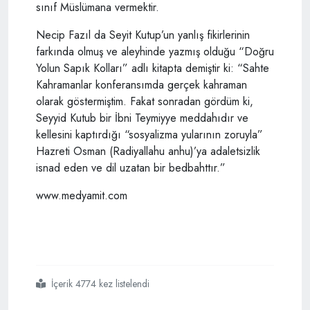
sınıf Müslümana vermektir.
Necip Fazıl da Seyit Kutup’un yanlış fikirlerinin
farkında olmuş ve aleyhinde yazmış olduğu “Doğru
Yolun Sapık Kolları” adlı kitapta demiştir ki: “Sahte
Kahramanlar konferansımda gerçek kahraman
olarak göstermiştim. Fakat sonradan gördüm ki,
Seyyid Kutub bir İbni Teymiyye meddahıdır ve
kellesini kaptırdığı “sosyalizma yularının zoruyla”
Hazreti Osman (Radiyallahu anhu)’ya adaletsizlik
isnad eden ve dil uzatan bir bedbahttır.”
www.medyamit.com
İçerik 4774 kez listelendi
#seyit
#kutup
#kahraman
#mı
#sapık