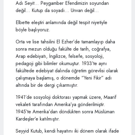
Adı Seyit… Peygamber Efendimizin soyundan
değil… Kutup da soyadı… Unvan değil…
Elbette eleştiri anlamında değil tespit niyetiyle
böyle başlıyoruz.
Orta ve lise tahsilini El Ezher’de tamamlayıp daha
sonra mezun olduğu fakülte de tarih, coğrafya,
Arap edebiyatı, İngilizce, felsefe, sosyoloji,
pedagoji gibi bilimler okumuştur. 1933’te aynı
fakültede edebiyat dalında öğretim görevlisi olarak
çalışmaya başlamış, o dönemde “Yeni Fikir” adı
altında bir de dergi çıkarmıştır.
1941’de sosyoloji doktorası yapmak üzere, Maarif
vekaleti tarafından Amerika’ya gönderilmiştir.
1945’te Amerika’dan döndükten sonra Müslüman
Kardeşler’e katılmıştır.
Seyyid Kutub, kendi hayatını iki dönem olarak ifade