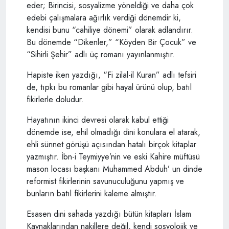
eder; Birincisi, sosyalizme yöneldiği ve daha çok
edebi çalışmalara ağırlık verdiği dönemdir ki,
kendisi bunu “cahiliye dönemi” olarak adlandırır.
Bu dönemde “Dikenler,” “Köyden Bir Çocuk” ve
“Sihirli Şehir” adlı üç romanı yayınlanmıştır.
Hapiste iken yazdığı, “Fi zilal-il Kuran” adlı tefsiri
de, tıpkı bu romanlar gibi hayal ürünü olup, batıl
fikirlerle doludur.
Hayatının ikinci devresi olarak kabul ettiği
dönemde ise, ehil olmadığı dini konulara el atarak,
ehli sünnet görüşü açısından hatalı birçok kitaplar
yazmıştır. İbn-i Teymiyye’nin ve eski Kahire müftüsü
mason locası başkanı Muhammed Abduh’ un dinde
reformist fikirlerinin savunuculuğunu yapmış ve
bunların batıl fikirlerini kaleme almıştır.
Esasen dini sahada yazdığı bütün kitapları İslam
Kaynaklarından nakillere değil, kendi sosyolojik ve