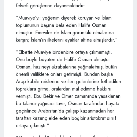
felsefi görüşlerine dayanmaktadır:
“Muaviye’yi; yeğenim diyerek koruyan ve İslam
toplumunun başına bela eden Halife Osman
olmuştur. Emeviler de İslam görüntülü olmalarına
karşın; İslam’ın ilkelerini ayaklar altına almışlardır.”
“Elbette Muaviye birdenbire ortaya çıkmamıştı.
Onu böyle büyüten de Halife Osman olmuştu.
Osman, hazineyi akrabalarına yağmalatmış, bütün
önemli valiliklere onları getirmişti. Bundan başka
Arap kabile reislerine ve ileri gelenlerine fethedilen
topraklara gitme, oralardan mal edinme hakkını
vermişti. Ebu Bekir ve Ömer zamanında yasaklanan
bu talancı-yağmacı tavır, Osman tarafından hayata
geçirilince Arabistan’da çalışıp kazanmadan her
taraftan kazanç elde eden boş bir aristokrat sınıf
ortaya çıkmıştı.”