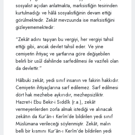
sosyalist açıdan anlatmakta, marksistliğin tesirinden
kurtulmadığı ve hâlâ sosyalistliğinin devam ettiği
görülmektedir. Zekât mevzuunda ise marksistliğini
gizleyememektedir:
“Zekât adını taşıyan bu vergiyi, her vergiyi tahsil
ettiği gibi, ancak devlet tahsil eder. Ve yine
cemiyetin ihtiyaç ve şartlarına göre değişebilen
belirli bir usûl dahilinde sarfedilmesi ile vazifeli olan
da devlettir.”
Hâlbuki zekât, yedi sınıf insanın ve fakirin hakkıdır.
Cemiyetin ihtiyaçlarına sarf edilemez. Sarf edilmesi
dört hak mezhebe aykırıdır, mezhepsizliktir.
Hazret-i Ebu Bekir-i Sıddîk (r.a.), zekât
vermeyenlerden zorla almak istediği ve alınacak
zekâtın da Kur’ân-ı Kerîm’de bildirilen yedi sınıf
Müslümana verileceği söylenmiştir. Zekât, malın
belli bir kısmını Kur’ân-ı Kerîm’de bildirilen yedi