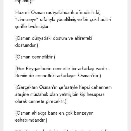
toplamıştı.”
Hazreti Osman radıyallahüanh efendimiz ki,
“zinnureyn” sıfatıyla yüceltilmiş ve bir çok hadis-i
şerifle övülmüştür:
(Osman dünyadaki dostum ve ahiretteki
dostumdur.)
(Osman cennetliktir.)
(Her Peygamberin cennette bir arkadaşı vardır.
Benim de cennetteki arkadaşım Osman’dır.)
(Gerçekten Osman’ın şefaatıyle hepsi cehennem
ateşine müstahak olan yetmiş bin kişi hesapsız
olarak cennete girecektir.)
(Osman ahlakça bana en çok benzeyen
eshabımdandır.)