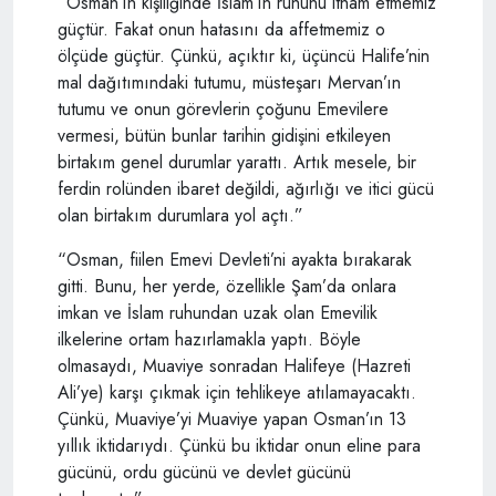
“Osman’ın kişiliğinde İslam’ın ruhunu itham etmemiz
güçtür. Fakat onun hatasını da affetmemiz o
ölçüde güçtür. Çünkü, açıktır ki, üçüncü Halife’nin
mal dağıtımındaki tutumu, müsteşarı Mervan’ın
tutumu ve onun görevlerin çoğunu Emevilere
vermesi, bütün bunlar tarihin gidişini etkileyen
birtakım genel durumlar yarattı. Artık mesele, bir
ferdin rolünden ibaret değildi, ağırlığı ve itici gücü
olan birtakım durumlara yol açtı.”
“Osman, fiilen Emevi Devleti’ni ayakta bırakarak
gitti. Bunu, her yerde, özellikle Şam’da onlara
imkan ve İslam ruhundan uzak olan Emevilik
ilkelerine ortam hazırlamakla yaptı. Böyle
olmasaydı, Muaviye sonradan Halifeye (Hazreti
Ali’ye) karşı çıkmak için tehlikeye atılamayacaktı.
Çünkü, Muaviye’yi Muaviye yapan Osman’ın 13
yıllık iktidarıydı. Çünkü bu iktidar onun eline para
gücünü, ordu gücünü ve devlet gücünü