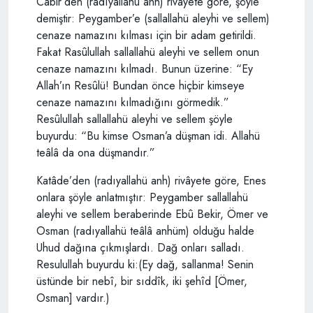
Câbir’den (radıyallahü anh) rivâyete göre, şöyle
demiştir: Peygamber’e (sallallahü aleyhi ve sellem)
cenaze namazını kılması için bir adam getirildi.
Fakat Rasûlullah sallallahü aleyhi ve sellem onun
cenaze namazını kılmadı. Bunun üzerine: “Ey
Allah’ın Resûlü! Bundan önce hiçbir kimseye
cenaze namazını kılmadığını görmedik.”
Resûlullah sallallahü aleyhi ve sellem şöyle
buyurdu: “Bu kimse Osman’a düşman idi. Allahü
teâlâ da ona düşmandır.”
Katâde’den (radıyallahü anh) rivâyete göre, Enes
onlara şöyle anlatmıştır: Peygamber sallallahü
aleyhi ve sellem beraberinde Ebû Bekir, Ömer ve
Osman (radıyallahü teâlâ anhüm) olduğu halde
Uhud dağına çıkmışlardı. Dağ onları salladı.
Resulullah buyurdu ki:(Ey dağ, sallanma! Senin
üstünde bir nebî, bir sıddîk, iki şehîd [Ömer,
Osman] vardır.)