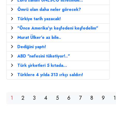
Ebru sanatı UNESCO listesinde...
Ömrü olan daha neler görecek?
Türkiye tarih yazacak!
"Önce Amerika'yı keşfedeni keşfedelim"
Murat Ülker'e az bile..
Dediğini yaptı!
ABD "nefesini tüketiyor!.."
Türk şirketleri 5 kıtada...
Türklere 4 yılda 313 ırkçı saldırı!
1
2
3
4
5
6
7
8
9