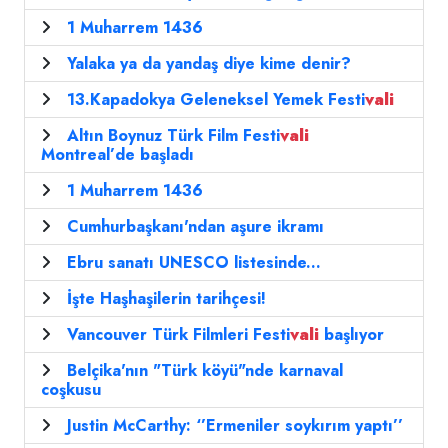
1 Muharrem 1436
Yalaka ya da yandaş diye kime denir?
13.Kapadokya Geleneksel Yemek Festi
vali
Altın Boynuz Türk Film Festi
vali
Montreal’de başladı
1 Muharrem 1436
Cumhurbaşkanı'ndan aşure ikramı
Ebru sanatı UNESCO listesinde...
İşte Haşhaşilerin tarihçesi!
Vancouver Türk Filmleri Festi
vali
başlıyor
Belçika'nın "Türk köyü"nde karnaval
coşkusu
Justin McCarthy: ‘’Ermeniler soykırım yaptı’’